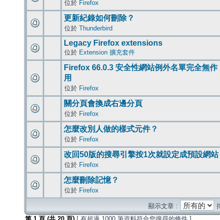
位於
Firefox
更新紀錄如何刪除？
位於
Thunderbird
Legacy Firefox extensions
位於
Extension 擴充套件
Firefox 66.0.3 安全性網站例外名單完全無作
用
位於
Firefox
關分頁會換成右邊分頁
位於
Firefox
怎麼改別人做的樣式元件？
位於
Firefox
改回50版的搜尋引擎按1次就設定成預設網站
位於
Firefox
怎麼刪除記憶？
位於
Firefox
顯示文章 :
第
1
頁 (共
20
頁)
[ 有超過 1000 筆資料符合您搜尋的條件 ]