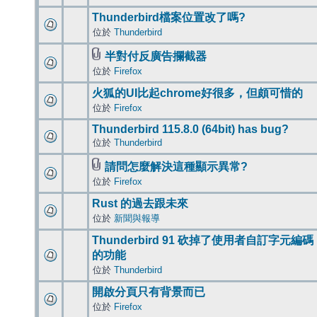
Thunderbird檔案位置改了嗎?
位於
Thunderbird
半對付反廣告攔截器
位於
Firefox
火狐的UI比起chrome好很多，但頗可惜的
位於
Firefox
Thunderbird 115.8.0 (64bit) has bug?
位於
Thunderbird
請問怎麼解決這種顯示異常?
位於
Firefox
Rust 的過去跟未來
位於
新聞與報導
Thunderbird 91 砍掉了使用者自訂字元編碼
的功能
位於
Thunderbird
開啟分頁只有背景而已
位於
Firefox