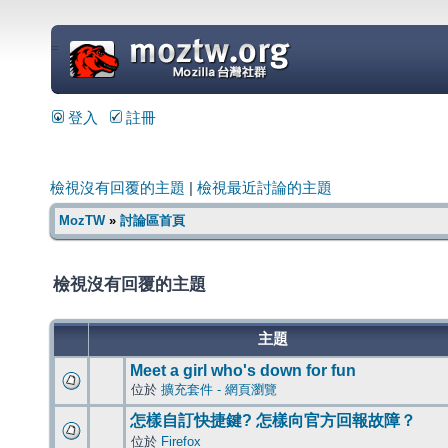
=
登入
註冊
檢視沒有回覆的主題
|
檢視最近討論的主題
MozTW
»
討論區首頁
檢視沒有回覆的主題
主題
Meet a girl who's down for fun
位於
擴充套件 - 網頁瀏覽
怎樣自訂快捷鍵? 怎樣向官方回報故障？
位於
Firefox