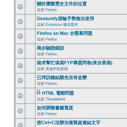
關於瀏覽歷史文件的位置
位於
Firefox
Gesturefy滾輪手勢無法使用
位於
Extension 擴充套件
Firefox on Mac 全螢幕問題
位於
Firefox
兩步驗證錯誤
位於
Firefox
跪求幫忙填寫FYP專題問卷(來自香港)
位於
其他中的其他
已拜訪鏈結顏色沒有改變
位於
Firefox
HTML 電郵問題
位於
Thunderbird
如何調整書籤寬度
位於
Firefox
按Ctrl+C沒辦法複製超連結文字