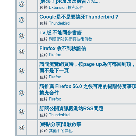
[解決了]求反反反廣告方法...
位於
Extension 擴充套件
Google是不是要搞死Thunderbird？
位於
Thunderbird
Tv 版 不能同步書簽
位於
問題網站與網頁技術傳教
Firefox 收不到驗證信
位於
Firefox
請問流覽網頁時，按page up為何都回到頂，
而不是下一頁
位於
Firefox
請推薦 Firefox 56.0 之後可用的提醒待辨事
擴充套件
位於
Firefox
訂閱公開資訊觀測站RSS問題
位於
Thunderbird
[轉貼分享]道歉啟事
位於
其他中的其他