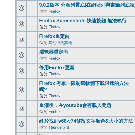
9.0.2版本 分頁列置底(在網址列與書籤列底端
位於
Firefox
Firefox Screenshots 快速按鈕 無法執行
位於
Firefox
Firefox重定向
位於
其他中的其他
瀏覽器重定向
位於
Firefox
停用Firefox更新
位於
Firefox
Firefox 有單一限制這軟體下載限速的方法
嗎?
位於
Firefox
重灌後，在youtube會有載入問題
位於
Firefox
終於找到v68-v74修改文字顏色&大小的方法
位於
Thunderbird