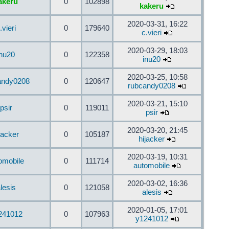
akeru
0
102898
kakeru
2020-03-31, 16:22
.vieri
0
179640
c.vieri
2020-03-29, 18:03
inu20
0
122358
inu20
2020-03-25, 10:58
andy0208
0
120647
rubcandy0208
2020-03-21, 15:10
psir
0
119011
psir
2020-03-20, 21:45
jacker
0
105187
hijacker
2020-03-19, 10:31
omobile
0
111714
automobile
2020-03-02, 16:36
lesis
0
121058
alesis
2020-01-05, 17:01
241012
0
107963
y1241012