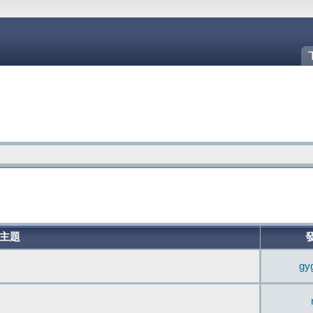
主題
gy