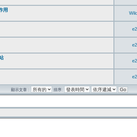
無作用
Wil
e2
e2
站
e2
e2
顯示文章 :
排序: