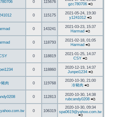
780706
0
115676
gzc780706
2021-05-24, 19:30
241012
0
115175
y1241012
2021-03-23, 15:37
armad
0
143241
Harmad
2021-02-18, 01:05
armad
0
118793
Harmad
2021-01-25, 14:37
CSY
0
118819
CSY
2020-12-19, 14:37
pei1234
0
118860
Junpei1234
2020-10-30, 21:00
冷豬肉
0
119768
冷豬肉
2020-10-30, 14:38
andy0208
0
112813
rubcandy0208
2020-10-30, 09:34
yahoo.com.tw
0
106319
spa0619@yahoo.com.tw