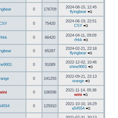
2024-08-15, 12:45
ingbear
0
176709
flyingbear
2024-06-19, 22:51
CSY
0
75420
CSY
2024-04-11, 09:09
rfrkk
0
66420
rfrkk
2024-02-21, 22:18
ingbear
0
65287
flyingbear
2022-12-02, 10:46
ine9001
0
91089
shine9001
2022-09-21, 22:13
range
0
141293
orange
2021-11-14, 05:38
wini
0
106596
wini
2021-10-10, 16:29
54554
0
125910
a54554
2021-07-31, 20:13