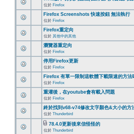
位於
Firefox
Firefox Screenshots 快速按鈕 無法執行
位於
Firefox
Firefox重定向
位於
其他中的其他
瀏覽器重定向
位於
Firefox
停用Firefox更新
位於
Firefox
Firefox 有單一限制這軟體下載限速的方法
位於
Firefox
重灌後，在youtube會有載入問題
位於
Firefox
終於找到v68-v74修改文字顏色&大小的方
位於
Thunderbird
78.4.0更新後來信怪怪的
位於
Thunderbird