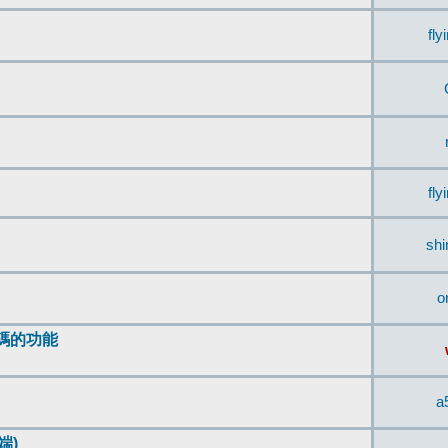
fly
fly
sh
o
編碼的功能
a
端)