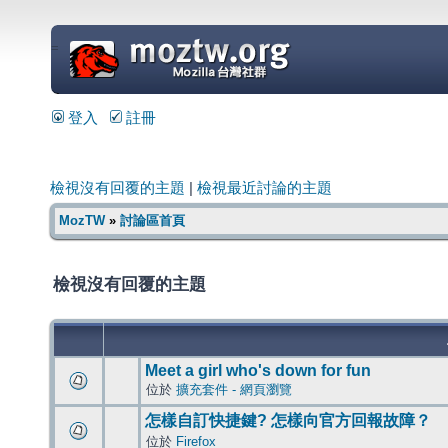
=
登入
註冊
檢視沒有回覆的主題
|
檢視最近討論的主題
MozTW
»
討論區首頁
檢視沒有回覆的主題
Meet a girl who's down for fun
位於
擴充套件 - 網頁瀏覽
怎樣自訂快捷鍵? 怎樣向官方回報故障？
位於
Firefox