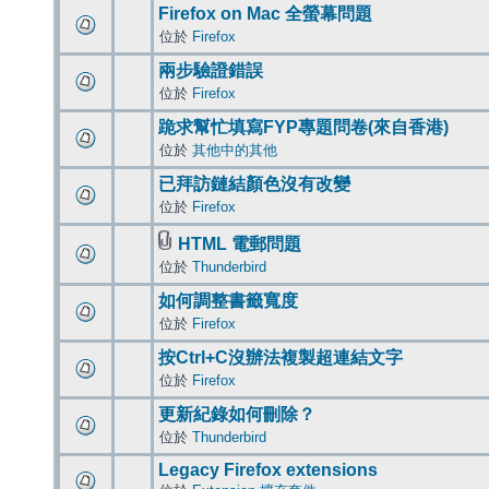
Firefox on Mac 全螢幕問題
位於
Firefox
兩步驗證錯誤
位於
Firefox
跪求幫忙填寫FYP專題問卷(來自香港)
位於
其他中的其他
已拜訪鏈結顏色沒有改變
位於
Firefox
HTML 電郵問題
位於
Thunderbird
如何調整書籤寬度
位於
Firefox
按Ctrl+C沒辦法複製超連結文字
位於
Firefox
更新紀錄如何刪除？
位於
Thunderbird
Legacy Firefox extensions