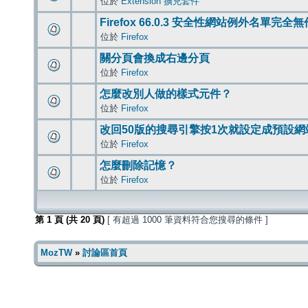
位於
Extension 擴充套件
Firefox 66.0.3 安全性網站例外名單完全
位於
Firefox
關分頁會換成右邊分頁
位於
Firefox
怎麼改別人做的樣式元件？
位於
Firefox
改回50版的搜尋引擎按1次就設定成預設網
位於
Firefox
怎麼刪除記憶？
位於
Firefox
第
1
頁 (共
20
頁)
[ 有超過 1000 筆資料符合您搜尋的條件 ]
MozTW
»
討論區首頁