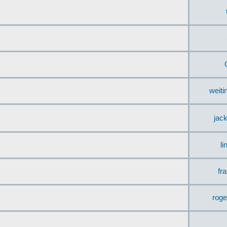
weit
jac
li
fr
rog