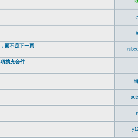
k
c
頂，而不是下一頁
rubc
辨事項擴充套件
hi
aut
a
y1