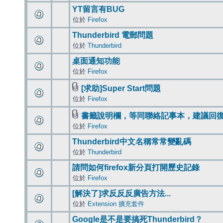
YT留言有BUG
位於
Firefox
Thunderbird 電郵問題
位於
Thunderbird
桌面通知功能
位於
Firefox
[求助]Super Start問題
位於
Firefox
書籤說明欄，等同聯絡記事本，建議回
位於
Firefox
Thunderbird中文名稱常常變亂碼
位於
Thunderbird
請問如何firefox新分頁打開歷史記錄
位於
Firefox
[解決了]求反反反廣告方法...
位於
Extension 擴充套件
Google是不是要搞死Thunderbird？