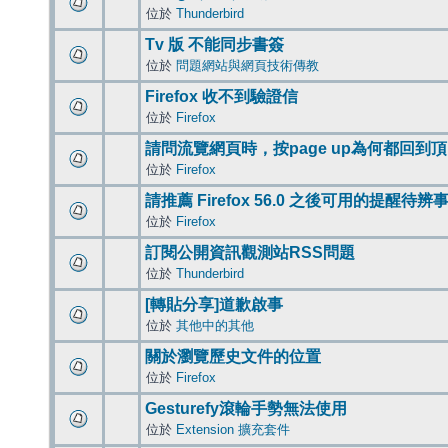
位於
Thunderbird
Tv 版 不能同步書簽
位於
問題網站與網頁技術傳教
Firefox 收不到驗證信
位於
Firefox
請問流覽網頁時，按page up為何都回到
位於
Firefox
請推薦 Firefox 56.0 之後可用的提醒待
位於
Firefox
訂閱公開資訊觀測站RSS問題
位於
Thunderbird
[轉貼分享]道歉啟事
位於
其他中的其他
關於瀏覽歷史文件的位置
位於
Firefox
Gesturefy滾輪手勢無法使用
位於
Extension 擴充套件