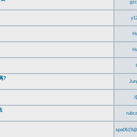
gzc
y1
H
H
嗎?
Jun
法
rubc
spa0619@