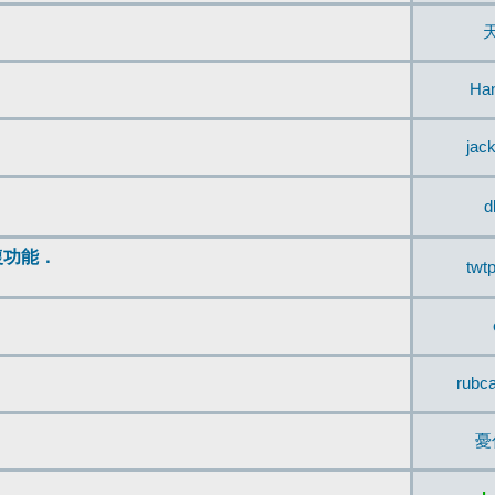
Ha
jac
d
復功能．
twt
rubc
憂