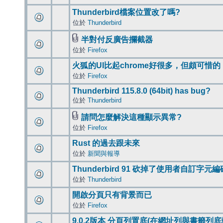
Thunderbird檔案位置改了嗎?
位於
Thunderbird
半對付反廣告攔截器
位於
Firefox
火狐的UI比起chrome好很多，但頗可惜的
位於
Firefox
Thunderbird 115.8.0 (64bit) has bug?
位於
Thunderbird
請問怎麼解決這種顯示異常?
位於
Firefox
Rust 的過去跟未來
位於
新聞與報導
Thunderbird 91 砍掉了使用者自訂字元
位於
Thunderbird
開啟分頁只有背景而已
位於
Firefox
9.0.2版本 分頁列置底(在網址列與書籤列底