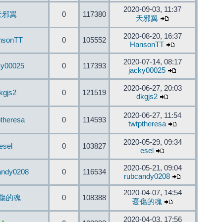
2020-09-03, 11:37
天邪翼
0
117380
天邪翼
2020-08-20, 16:37
nsonTT
0
105552
HansonTT
2020-07-14, 08:17
ky00025
0
117393
jacky00025
2020-06-27, 20:03
kgjs2
0
121519
dkgjs2
2020-06-27, 11:54
ptheresa
0
114593
twtptheresa
2020-05-29, 09:34
esel
0
103827
esel
2020-05-21, 09:04
andy0208
0
116534
rubcandy0208
2020-04-07, 14:54
傷的魂
0
108388
憂傷的魂
2020-04-03, 17:56