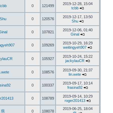
2019-12-28, 15:04
tcbb
0
121499
tcbb
2019-12-17, 13:50
Shu
0
120576
Shu
2019-12-06, 01:40
Ginal
0
107821
Ginal
2019-10-29, 16:29
ingyeh907
0
109269
weitingyeh907
2019-10-24, 15:22
kylauCR
0
105927
jackylauCR
2019-09-30, 21:37
n.wete
0
108576
lin.wete
2019-09-17, 10:14
asina92
0
100337
frasina92
2019-09-14, 10:29
er201413
0
108789
roger201413
2019-06-25, 18:04
痕
0
108078