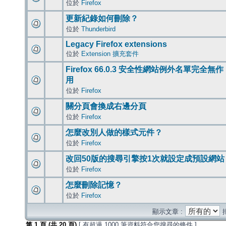
位於
Firefox
更新紀錄如何刪除？
位於
Thunderbird
Legacy Firefox extensions
位於
Extension 擴充套件
Firefox 66.0.3 安全性網站例外名單完全無作
用
位於
Firefox
關分頁會換成右邊分頁
位於
Firefox
怎麼改別人做的樣式元件？
位於
Firefox
改回50版的搜尋引擎按1次就設定成預設網站
位於
Firefox
怎麼刪除記憶？
位於
Firefox
顯示文章 :
第
1
頁 (共
20
頁)
[ 有超過 1000 筆資料符合您搜尋的條件 ]