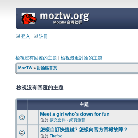
=
登入
註冊
檢視沒有回覆的主題
|
檢視最近討論的主題
MozTW
»
討論區首頁
檢視沒有回覆的主題
主題
Meet a girl who's down for fun
位於
擴充套件 - 網頁瀏覽
怎樣自訂快捷鍵? 怎樣向官方回報故障？
位於
Firefox