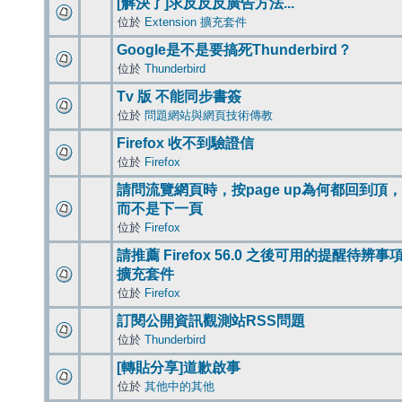
[解決了]求反反反廣告方法...
位於
Extension 擴充套件
Google是不是要搞死Thunderbird？
位於
Thunderbird
Tv 版 不能同步書簽
位於
問題網站與網頁技術傳教
Firefox 收不到驗證信
位於
Firefox
請問流覽網頁時，按page up為何都回到頂，
而不是下一頁
位於
Firefox
請推薦 Firefox 56.0 之後可用的提醒待辨事
擴充套件
位於
Firefox
訂閱公開資訊觀測站RSS問題
位於
Thunderbird
[轉貼分享]道歉啟事
位於
其他中的其他