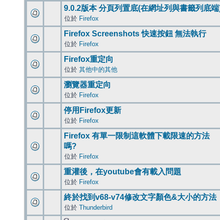
9.0.2版本 分頁列置底(在網址列與書籤列底端
位於
Firefox
Firefox Screenshots 快速按鈕 無法執行
位於
Firefox
Firefox重定向
位於
其他中的其他
瀏覽器重定向
位於
Firefox
停用Firefox更新
位於
Firefox
Firefox 有單一限制這軟體下載限速的方法
嗎?
位於
Firefox
重灌後，在youtube會有載入問題
位於
Firefox
終於找到v68-v74修改文字顏色&大小的方法
位於
Thunderbird