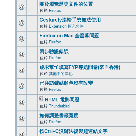
關於瀏覽歷史文件的位置
位於
Firefox
Gesturefy滾輪手勢無法使用
位於
Extension 擴充套件
Firefox on Mac 全螢幕問題
位於
Firefox
兩步驗證錯誤
位於
Firefox
跪求幫忙填寫FYP專題問卷(來自香港)
位於
其他中的其他
已拜訪鏈結顏色沒有改變
位於
Firefox
HTML 電郵問題
位於
Thunderbird
如何調整書籤寬度
位於
Firefox
按Ctrl+C沒辦法複製超連結文字