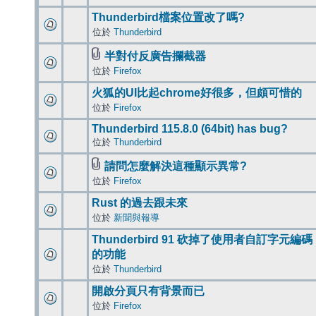
Thunderbird檔案位置改了嗎?
位於
Thunderbird
半對付反廣告攔截器
位於
Firefox
火狐的UI比起chrome好很多，但頗可惜的
位於
Firefox
Thunderbird 115.8.0 (64bit) has bug?
位於
Thunderbird
請問怎麼解決這種顯示異常?
位於
Firefox
Rust 的過去跟未來
位於
新聞與報導
Thunderbird 91 砍掉了使用者自訂字元編碼
的功能
位於
Thunderbird
開啟分頁只有背景而已
位於
Firefox