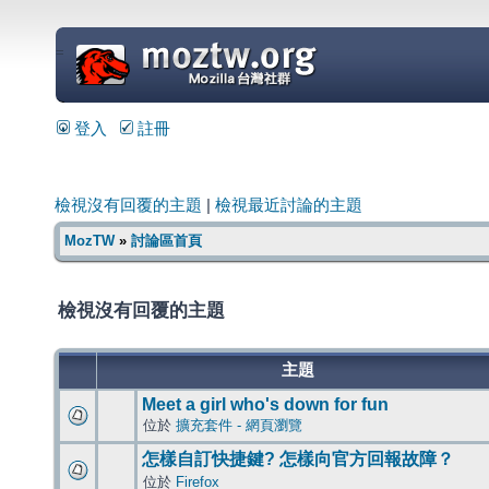
=
登入
註冊
檢視沒有回覆的主題
|
檢視最近討論的主題
MozTW
»
討論區首頁
檢視沒有回覆的主題
主題
Meet a girl who's down for fun
位於
擴充套件 - 網頁瀏覽
怎樣自訂快捷鍵? 怎樣向官方回報故障？
位於
Firefox