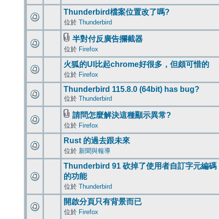
Thunderbird檔案位置改了嗎?
位於
Thunderbird
半對付反廣告攔截器
位於
Firefox
火狐的UI比起chrome好很多，但頗可惜的
位於
Firefox
Thunderbird 115.8.0 (64bit) has bug?
位於
Thunderbird
請問怎麼解決這種顯示異常?
位於
Firefox
Rust 的過去跟未來
位於
新聞與報導
Thunderbird 91 砍掉了使用者自訂字元編碼
的功能
位於
Thunderbird
開啟分頁只有背景而已
位於
Firefox