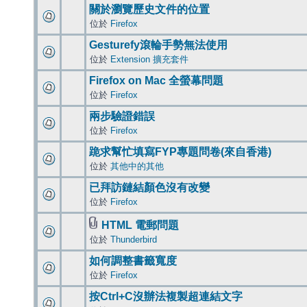
關於瀏覽歷史文件的位置
位於
Firefox
Gesturefy滾輪手勢無法使用
位於
Extension 擴充套件
Firefox on Mac 全螢幕問題
位於
Firefox
兩步驗證錯誤
位於
Firefox
跪求幫忙填寫FYP專題問卷(來自香港)
位於
其他中的其他
已拜訪鏈結顏色沒有改變
位於
Firefox
HTML 電郵問題
位於
Thunderbird
如何調整書籤寬度
位於
Firefox
按Ctrl+C沒辦法複製超連結文字