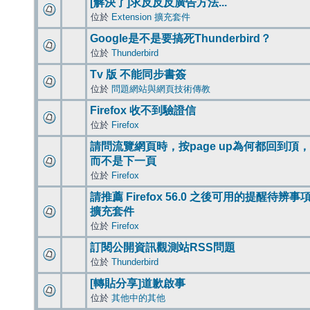
[解決了]求反反反廣告方法...
位於
Extension 擴充套件
Google是不是要搞死Thunderbird？
位於
Thunderbird
Tv 版 不能同步書簽
位於
問題網站與網頁技術傳教
Firefox 收不到驗證信
位於
Firefox
請問流覽網頁時，按page up為何都回到頂，
而不是下一頁
位於
Firefox
請推薦 Firefox 56.0 之後可用的提醒待辨事
擴充套件
位於
Firefox
訂閱公開資訊觀測站RSS問題
位於
Thunderbird
[轉貼分享]道歉啟事
位於
其他中的其他