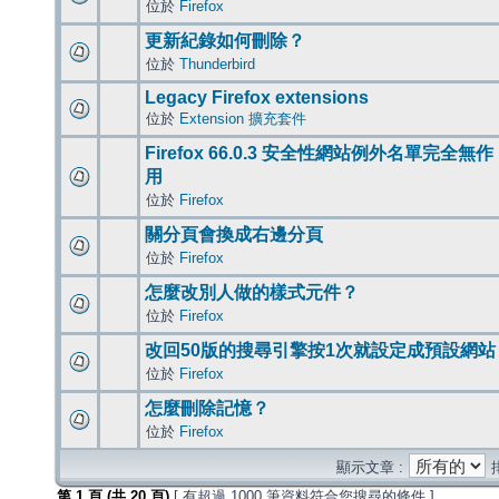
位於
Firefox
更新紀錄如何刪除？
位於
Thunderbird
Legacy Firefox extensions
位於
Extension 擴充套件
Firefox 66.0.3 安全性網站例外名單完全無作
用
位於
Firefox
關分頁會換成右邊分頁
位於
Firefox
怎麼改別人做的樣式元件？
位於
Firefox
改回50版的搜尋引擎按1次就設定成預設網站
位於
Firefox
怎麼刪除記憶？
位於
Firefox
顯示文章 :
第
1
頁 (共
20
頁)
[ 有超過 1000 筆資料符合您搜尋的條件 ]