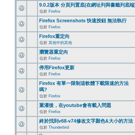
9.0.2版本 分頁列置底(在網址列與書籤列底端
位於
Firefox
Firefox Screenshots 快速按鈕 無法執行
位於
Firefox
Firefox重定向
位於
其他中的其他
瀏覽器重定向
位於
Firefox
停用Firefox更新
位於
Firefox
Firefox 有單一限制這軟體下載限速的方法
嗎?
位於
Firefox
重灌後，在youtube會有載入問題
位於
Firefox
終於找到v68-v74修改文字顏色&大小的方法
位於
Thunderbird