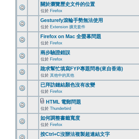
關於瀏覽歷史文件的位置
位於
Firefox
Gesturefy滾輪手勢無法使用
位於
Extension 擴充套件
Firefox on Mac 全螢幕問題
位於
Firefox
兩步驗證錯誤
位於
Firefox
跪求幫忙填寫FYP專題問卷(來自香港)
位於
其他中的其他
已拜訪鏈結顏色沒有改變
位於
Firefox
HTML 電郵問題
位於
Thunderbird
如何調整書籤寬度
位於
Firefox
按Ctrl+C沒辦法複製超連結文字