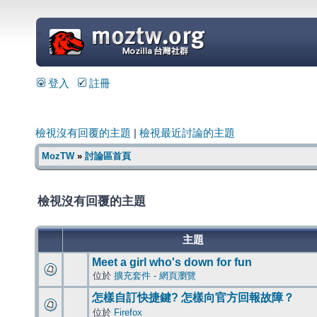
=
登入
註冊
檢視沒有回覆的主題
|
檢視最近討論的主題
MozTW
»
討論區首頁
檢視沒有回覆的主題
主題
Meet a girl who's down for fun
位於
擴充套件 - 網頁瀏覽
怎樣自訂快捷鍵? 怎樣向官方回報故障？
位於
Firefox