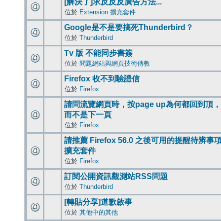
[解決了]求反反反廣告方法...
位於
Extension 擴充套件
Google是不是要搞死Thunderbird？
位於
Thunderbird
Tv 版 不能同步書簽
位於
問題網站與網頁技術傳教
Firefox 收不到驗證信
位於
Firefox
請問流覽網頁時，按page up為何都回到頂，
而不是下一頁
位於
Firefox
請推薦 Firefox 56.0 之後可用的提醒待辨事
擴充套件
位於
Firefox
訂閱公開資訊觀測站RSS問題
位於
Thunderbird
[轉貼分享]道歉啟事
位於
其他中的其他