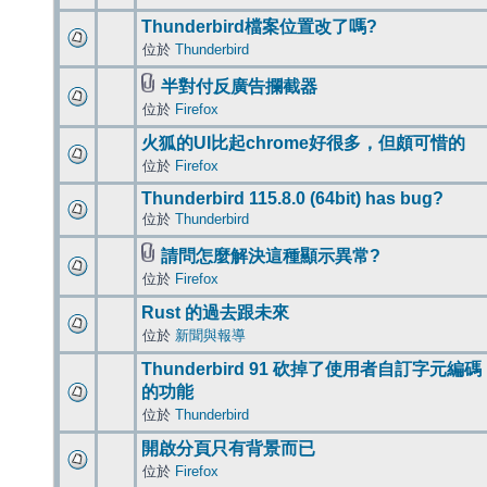
Thunderbird檔案位置改了嗎?
位於
Thunderbird
半對付反廣告攔截器
位於
Firefox
火狐的UI比起chrome好很多，但頗可惜的
位於
Firefox
Thunderbird 115.8.0 (64bit) has bug?
位於
Thunderbird
請問怎麼解決這種顯示異常?
位於
Firefox
Rust 的過去跟未來
位於
新聞與報導
Thunderbird 91 砍掉了使用者自訂字元編碼
的功能
位於
Thunderbird
開啟分頁只有背景而已
位於
Firefox