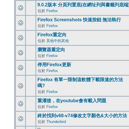
9.0.2版本 分頁列置底(在網址列與書籤列底端
位於
Firefox
Firefox Screenshots 快速按鈕 無法執行
位於
Firefox
Firefox重定向
位於
其他中的其他
瀏覽器重定向
位於
Firefox
停用Firefox更新
位於
Firefox
Firefox 有單一限制這軟體下載限速的方法
嗎?
位於
Firefox
重灌後，在youtube會有載入問題
位於
Firefox
終於找到v68-v74修改文字顏色&大小的方法
位於
Thunderbird