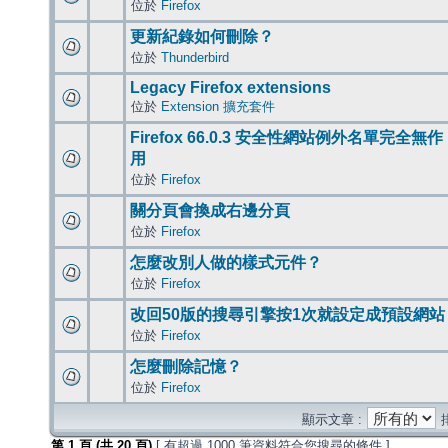
位於
Firefox
更新紀錄如何刪除？
位於
Thunderbird
Legacy Firefox extensions
位於
Extension 擴充套件
Firefox 66.0.3 安全性網站例外名單完全無作
用
位於
Firefox
關分頁會換成右邊分頁
位於
Firefox
怎麼改別人做的樣式元件？
位於
Firefox
改回50版的搜尋引擎按1次就設定成預設網站
位於
Firefox
怎麼刪除記憶？
位於
Firefox
顯示文章 :
第
1
頁 (共
20
頁)
[ 有超過 1000 筆資料符合您搜尋的條件 ]