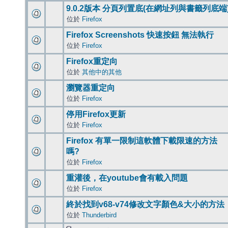
9.0.2版本 分頁列置底(在網址列與書籤列底端
位於
Firefox
Firefox Screenshots 快速按鈕 無法執行
位於
Firefox
Firefox重定向
位於
其他中的其他
瀏覽器重定向
位於
Firefox
停用Firefox更新
位於
Firefox
Firefox 有單一限制這軟體下載限速的方法
嗎?
位於
Firefox
重灌後，在youtube會有載入問題
位於
Firefox
終於找到v68-v74修改文字顏色&大小的方法
位於
Thunderbird