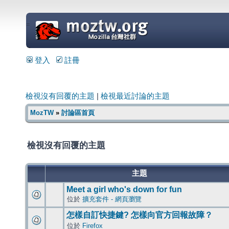
=
登入
註冊
檢視沒有回覆的主題
|
檢視最近討論的主題
MozTW
»
討論區首頁
檢視沒有回覆的主題
主題
Meet a girl who's down for fun
位於
擴充套件 - 網頁瀏覽
怎樣自訂快捷鍵? 怎樣向官方回報故障？
位於
Firefox