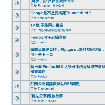
[解決了]求反反反廣告方法...
位於
Extension 擴充套件
Google是不是要搞死Thunderbird？
位於
Thunderbird
Tv 版 不能同步書簽
位於
問題網站與網頁技術傳教
Firefox 收不到驗證信
位於
Firefox
請問流覽網頁時，按page up為何都回到頂，
而不是下一頁
位於
Firefox
請推薦 Firefox 56.0 之後可用的提醒待辨事
擴充套件
位於
Firefox
訂閱公開資訊觀測站RSS問題
位於
Thunderbird
[轉貼分享]道歉啟事
位於
其他中的其他