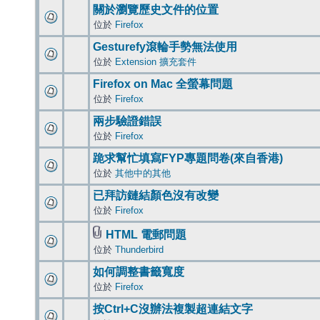
關於瀏覽歷史文件的位置
位於
Firefox
Gesturefy滾輪手勢無法使用
位於
Extension 擴充套件
Firefox on Mac 全螢幕問題
位於
Firefox
兩步驗證錯誤
位於
Firefox
跪求幫忙填寫FYP專題問卷(來自香港)
位於
其他中的其他
已拜訪鏈結顏色沒有改變
位於
Firefox
HTML 電郵問題
位於
Thunderbird
如何調整書籤寬度
位於
Firefox
按Ctrl+C沒辦法複製超連結文字