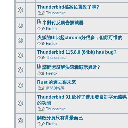
Thunderbird檔案位置改了嗎?
位於
Thunderbird
半對付反廣告攔截器
位於
Firefox
火狐的UI比起chrome好很多，但頗可惜的
位於
Firefox
Thunderbird 115.8.0 (64bit) has bug?
位於
Thunderbird
請問怎麼解決這種顯示異常?
位於
Firefox
Rust 的過去跟未來
位於
新聞與報導
Thunderbird 91 砍掉了使用者自訂字元編碼
的功能
位於
Thunderbird
開啟分頁只有背景而已
位於
Firefox