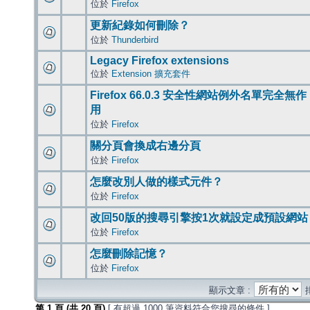
位於
Firefox
更新紀錄如何刪除？
位於
Thunderbird
Legacy Firefox extensions
位於
Extension 擴充套件
Firefox 66.0.3 安全性網站例外名單完全無作
用
位於
Firefox
關分頁會換成右邊分頁
位於
Firefox
怎麼改別人做的樣式元件？
位於
Firefox
改回50版的搜尋引擎按1次就設定成預設網站
位於
Firefox
怎麼刪除記憶？
位於
Firefox
顯示文章 :
第
1
頁 (共
20
頁)
[ 有超過 1000 筆資料符合您搜尋的條件 ]