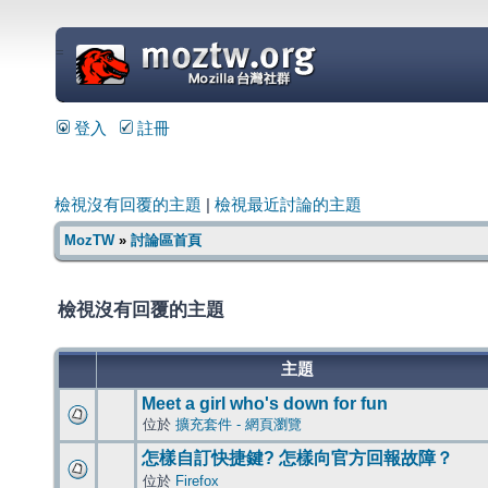
=
登入
註冊
檢視沒有回覆的主題
|
檢視最近討論的主題
MozTW
»
討論區首頁
檢視沒有回覆的主題
主題
Meet a girl who's down for fun
位於
擴充套件 - 網頁瀏覽
怎樣自訂快捷鍵? 怎樣向官方回報故障？
位於
Firefox