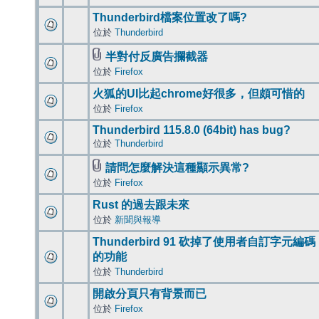
Thunderbird檔案位置改了嗎?
位於
Thunderbird
半對付反廣告攔截器
位於
Firefox
火狐的UI比起chrome好很多，但頗可惜的
位於
Firefox
Thunderbird 115.8.0 (64bit) has bug?
位於
Thunderbird
請問怎麼解決這種顯示異常?
位於
Firefox
Rust 的過去跟未來
位於
新聞與報導
Thunderbird 91 砍掉了使用者自訂字元編碼
的功能
位於
Thunderbird
開啟分頁只有背景而已
位於
Firefox