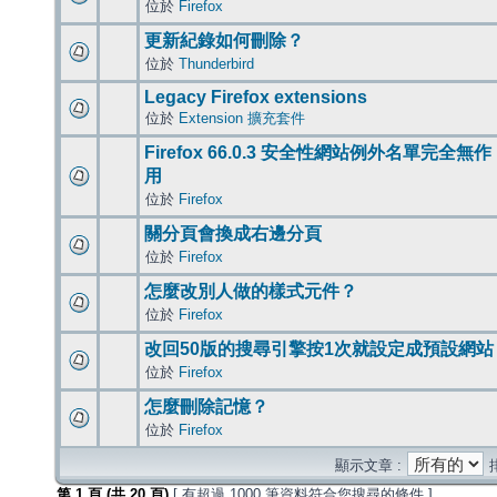
位於
Firefox
更新紀錄如何刪除？
位於
Thunderbird
Legacy Firefox extensions
位於
Extension 擴充套件
Firefox 66.0.3 安全性網站例外名單完全無作
用
位於
Firefox
關分頁會換成右邊分頁
位於
Firefox
怎麼改別人做的樣式元件？
位於
Firefox
改回50版的搜尋引擎按1次就設定成預設網站
位於
Firefox
怎麼刪除記憶？
位於
Firefox
顯示文章 :
第
1
頁 (共
20
頁)
[ 有超過 1000 筆資料符合您搜尋的條件 ]