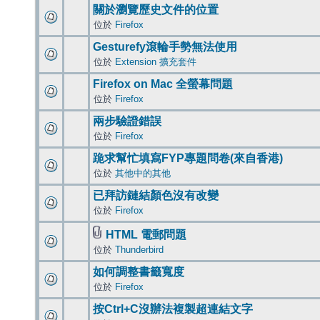
關於瀏覽歷史文件的位置
位於
Firefox
Gesturefy滾輪手勢無法使用
位於
Extension 擴充套件
Firefox on Mac 全螢幕問題
位於
Firefox
兩步驗證錯誤
位於
Firefox
跪求幫忙填寫FYP專題問卷(來自香港)
位於
其他中的其他
已拜訪鏈結顏色沒有改變
位於
Firefox
HTML 電郵問題
位於
Thunderbird
如何調整書籤寬度
位於
Firefox
按Ctrl+C沒辦法複製超連結文字