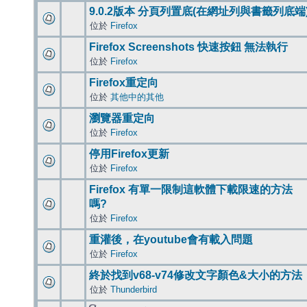
9.0.2版本 分頁列置底(在網址列與書籤列底端
位於
Firefox
Firefox Screenshots 快速按鈕 無法執行
位於
Firefox
Firefox重定向
位於
其他中的其他
瀏覽器重定向
位於
Firefox
停用Firefox更新
位於
Firefox
Firefox 有單一限制這軟體下載限速的方法
嗎?
位於
Firefox
重灌後，在youtube會有載入問題
位於
Firefox
終於找到v68-v74修改文字顏色&大小的方法
位於
Thunderbird