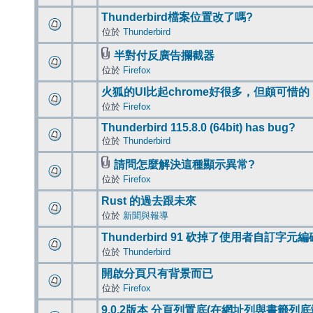
Thunderbird檔案位置改了嗎?
位於
Thunderbird
半對付反廣告攔截器
位於
Firefox
火狐的UI比起chrome好很多，但頗可惜的
位於
Firefox
Thunderbird 115.8.0 (64bit) has bug?
位於
Thunderbird
請問怎麼解決這種顯示異常?
位於
Firefox
Rust 的過去跟未來
位於
新聞與報導
Thunderbird 91 砍掉了使用者自訂字元
位於
Thunderbird
開啟分頁只有背景而已
位於
Firefox
9.0.2版本 分頁列置底(在網址列與書籤列底