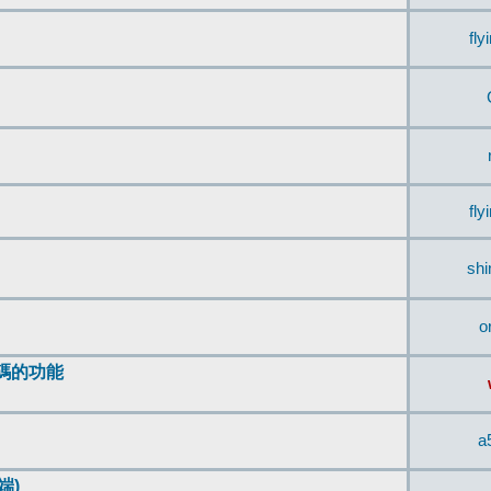
fly
fly
sh
o
編碼的功能
a
端)