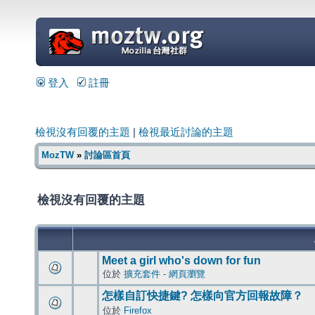
=
登入
註冊
檢視沒有回覆的主題
|
檢視最近討論的主題
MozTW
»
討論區首頁
檢視沒有回覆的主題
Meet a girl who's down for fun
位於
擴充套件 - 網頁瀏覽
怎樣自訂快捷鍵? 怎樣向官方回報故障？
位於
Firefox