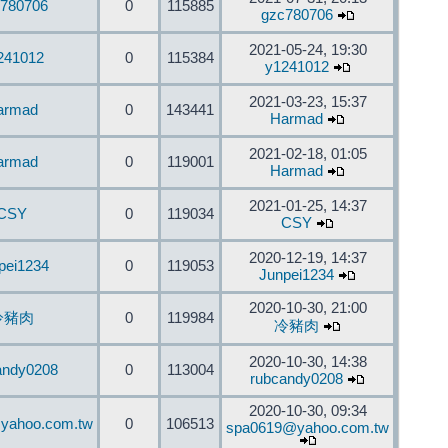
780706
0
115885
gzc780706
2021-05-24, 19:30
241012
0
115384
y1241012
2021-03-23, 15:37
armad
0
143441
Harmad
2021-02-18, 01:05
armad
0
119001
Harmad
2021-01-25, 14:37
CSY
0
119034
CSY
2020-12-19, 14:37
pei1234
0
119053
Junpei1234
2020-10-30, 21:00
冷豬肉
0
119984
冷豬肉
2020-10-30, 14:38
andy0208
0
113004
rubcandy0208
2020-10-30, 09:34
yahoo.com.tw
0
106513
spa0619@yahoo.com.tw