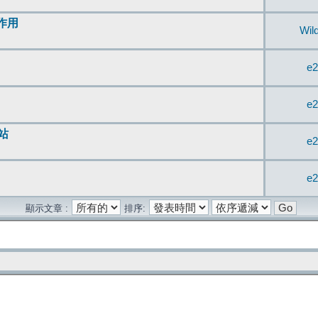
無作用
Wil
e2
e2
站
e2
e2
顯示文章 :
排序: