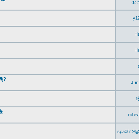
gzc
y1
H
H
嗎?
Jun
法
rubc
spa0619@