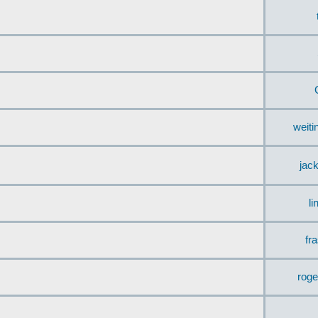
weit
jac
li
fr
rog