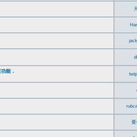
Ha
jac
d
復功能．
twt
rubc
憂