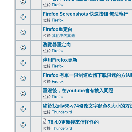
位於
Firefox
Firefox Screenshots 快速按鈕 無法執行
位於
Firefox
Firefox重定向
位於
其他中的其他
瀏覽器重定向
位於
Firefox
停用Firefox更新
位於
Firefox
Firefox 有單一限制這軟體下載限速的方法
位於
Firefox
重灌後，在youtube會有載入問題
位於
Firefox
終於找到v68-v74修改文字顏色&大小的方
位於
Thunderbird
78.4.0更新後來信怪怪的
位於
Thunderbird