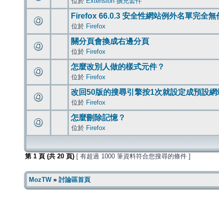
位於
Extension 擴充套件
Firefox 66.0.3 安全性網站例外名單完全
位於
Firefox
關分頁會換成右邊分頁
位於
Firefox
怎麼改別人做的樣式元件？
位於
Firefox
改回50版的搜尋引擎按1次就設定成預設網
位於
Firefox
怎麼刪除記憶？
位於
Firefox
第
1
頁 (共
20
頁)
[ 有超過 1000 筆資料符合您搜尋的條件 ]
MozTW
»
討論區首頁