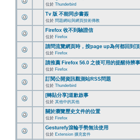
位於
Thunderbird
Tv 版 不能同步書簽
位於
問題網站與網頁技術傳教
Firefox 收不到驗證信
位於
Firefox
請問流覽網頁時，按page up為何都回到
位於
Firefox
請推薦 Firefox 56.0 之後可用的提醒待
位於
Firefox
訂閱公開資訊觀測站RSS問題
位於
Thunderbird
[轉貼分享]道歉啟事
位於
其他中的其他
關於瀏覽歷史文件的位置
位於
Firefox
Gesturefy滾輪手勢無法使用
位於
Extension 擴充套件