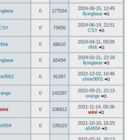
2024-08-15, 12:45
ingbear
0
177034
flyingbear
2024-06-19, 22:51
CSY
0
75656
CSY
2024-04-11, 09:09
rfrkk
0
66610
rfrkk
2024-02-21, 22:18
ingbear
0
65494
flyingbear
2022-12-02, 10:46
ine9001
0
91287
shine9001
2022-09-21, 22:13
range
0
141597
orange
2021-11-14, 05:38
wini
0
106812
wini
2021-10-10, 16:29
54554
0
126110
a54554
2021-07-31, 20:13