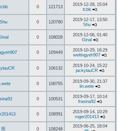
2019-12-28, 15:04
tcbb
0
121713
tcbb
2019-12-17, 13:50
Shu
0
120780
Shu
2019-12-06, 01:40
Ginal
0
108028
Ginal
2019-10-29, 16:29
ingyeh907
0
109449
weitingyeh907
2019-10-24, 15:22
kylauCR
0
106132
jackylauCR
2019-09-30, 21:37
n.wete
0
108755
lin.wete
2019-09-17, 10:14
asina92
0
100531
frasina92
2019-09-14, 10:29
er201413
0
108991
roger201413
2019-06-25, 18:04
痕
0
108248