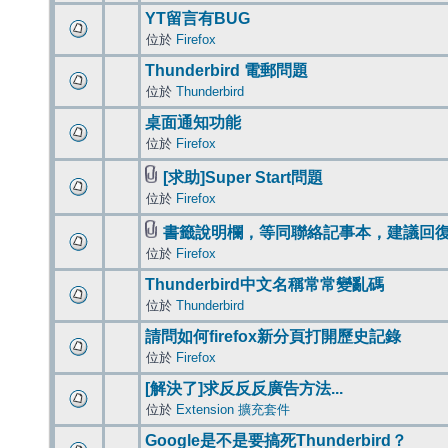
YT留言有BUG
位於
Firefox
Thunderbird 電郵問題
位於
Thunderbird
桌面通知功能
位於
Firefox
[求助]Super Start問題
位於
Firefox
書籤說明欄，等同聯絡記事本，建議回
位於
Firefox
Thunderbird中文名稱常常變亂碼
位於
Thunderbird
請問如何firefox新分頁打開歷史記錄
位於
Firefox
[解決了]求反反反廣告方法...
位於
Extension 擴充套件
Google是不是要搞死Thunderbird？