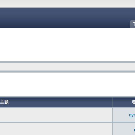
主題
gy