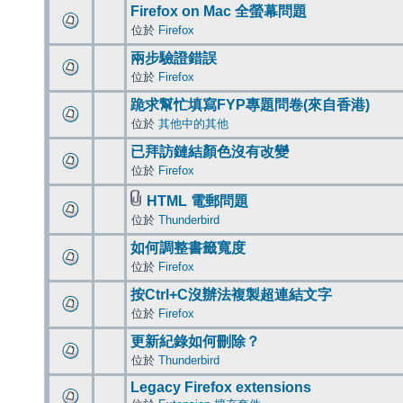
Firefox on Mac 全螢幕問題
位於
Firefox
兩步驗證錯誤
位於
Firefox
跪求幫忙填寫FYP專題問卷(來自香港)
位於
其他中的其他
已拜訪鏈結顏色沒有改變
位於
Firefox
HTML 電郵問題
位於
Thunderbird
如何調整書籤寬度
位於
Firefox
按Ctrl+C沒辦法複製超連結文字
位於
Firefox
更新紀錄如何刪除？
位於
Thunderbird
Legacy Firefox extensions