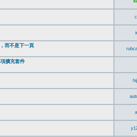
k
c
頂，而不是下一頁
rubc
辨事項擴充套件
hi
aut
a
y1