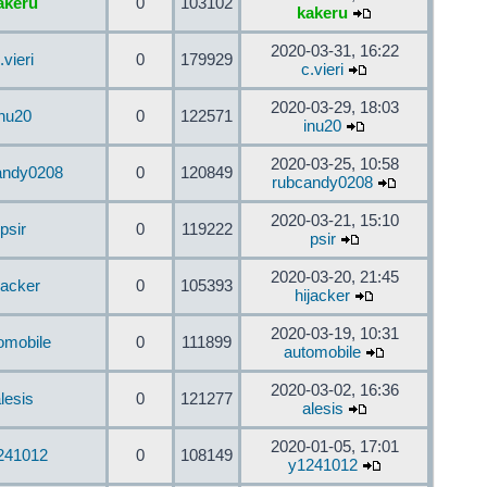
akeru
0
103102
kakeru
2020-03-31, 16:22
.vieri
0
179929
c.vieri
2020-03-29, 18:03
inu20
0
122571
inu20
2020-03-25, 10:58
andy0208
0
120849
rubcandy0208
2020-03-21, 15:10
psir
0
119222
psir
2020-03-20, 21:45
jacker
0
105393
hijacker
2020-03-19, 10:31
omobile
0
111899
automobile
2020-03-02, 16:36
lesis
0
121277
alesis
2020-01-05, 17:01
241012
0
108149
y1241012