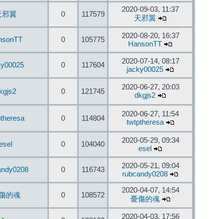
2020-09-03, 11:37
天邪翼
0
117579
天邪翼
2020-08-20, 16:37
nsonTT
0
105775
HansonTT
2020-07-14, 08:17
ky00025
0
117604
jacky00025
2020-06-27, 20:03
kgjs2
0
121745
dkgjs2
2020-06-27, 11:54
ptheresa
0
114804
twtptheresa
2020-05-29, 09:34
esel
0
104040
esel
2020-05-21, 09:04
andy0208
0
116743
rubcandy0208
2020-04-07, 14:54
傷的魂
0
108572
憂傷的魂
2020-04-03, 17:56