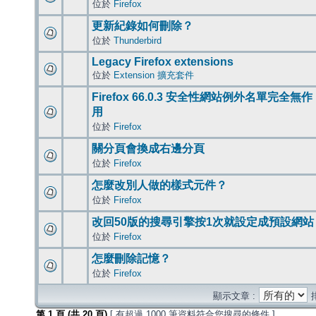
位於
Firefox
更新紀錄如何刪除？
位於
Thunderbird
Legacy Firefox extensions
位於
Extension 擴充套件
Firefox 66.0.3 安全性網站例外名單完全無作
用
位於
Firefox
關分頁會換成右邊分頁
位於
Firefox
怎麼改別人做的樣式元件？
位於
Firefox
改回50版的搜尋引擎按1次就設定成預設網站
位於
Firefox
怎麼刪除記憶？
位於
Firefox
顯示文章 :
第
1
頁 (共
20
頁)
[ 有超過 1000 筆資料符合您搜尋的條件 ]