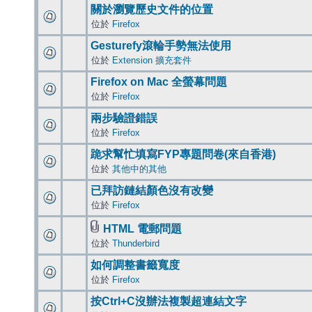
關於瀏覽歷史文件的位置
位於
Firefox
Gesturefy滾輪手勢無法使用
位於
Extension 擴充套件
Firefox on Mac 全螢幕問題
位於
Firefox
兩步驗證錯誤
位於
Firefox
跪求幫忙填寫FYP專題問卷(來自香港)
位於
其他中的其他
已拜訪鏈結顏色沒有改變
位於
Firefox
HTML 電郵問題
位於
Thunderbird
如何調整書籤寬度
位於
Firefox
按Ctrl+C沒辦法複製超連結文字