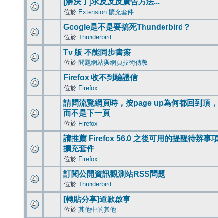
[解決了]求反反反廣告方法...
位於
Extension 擴充套件
Google是不是要搞死Thunderbird？
位於
Thunderbird
Tv 版 不能同步書簽
位於
問題網站與網頁技術傳教
Firefox 收不到驗證信
位於
Firefox
請問流覽網頁時，按page up為何都回到頂，
而不是下一頁
位於
Firefox
請推薦 Firefox 56.0 之後可用的提醒待辨事
擴充套件
位於
Firefox
訂閱公開資訊觀測站RSS問題
位於
Thunderbird
[轉貼分享]道歉啟事
位於
其他中的其他