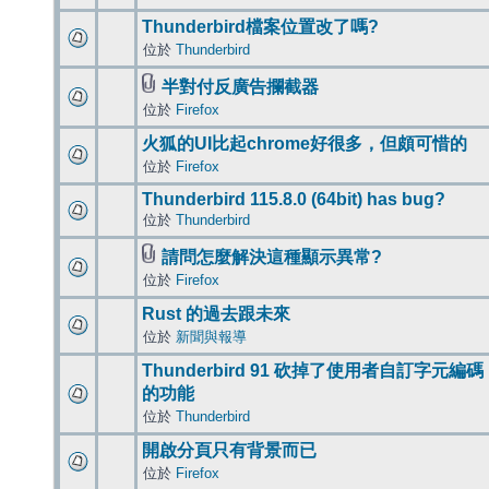
Thunderbird檔案位置改了嗎?
位於
Thunderbird
半對付反廣告攔截器
位於
Firefox
火狐的UI比起chrome好很多，但頗可惜的
位於
Firefox
Thunderbird 115.8.0 (64bit) has bug?
位於
Thunderbird
請問怎麼解決這種顯示異常?
位於
Firefox
Rust 的過去跟未來
位於
新聞與報導
Thunderbird 91 砍掉了使用者自訂字元編碼
的功能
位於
Thunderbird
開啟分頁只有背景而已
位於
Firefox