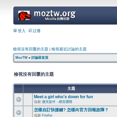
=
登入
註冊
檢視沒有回覆的主題
|
檢視最近討論的主題
MozTW
»
討論區首頁
檢視沒有回覆的主題
主題
Meet a girl who's down for fun
位於
擴充套件 - 網頁瀏覽
怎樣自訂快捷鍵? 怎樣向官方回報故障？
位於
Firefox