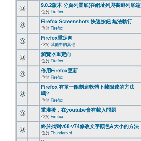
9.0.2版本 分頁列置底(在網址列與書籤列底端
位於
Firefox
Firefox Screenshots 快速按鈕 無法執行
位於
Firefox
Firefox重定向
位於
其他中的其他
瀏覽器重定向
位於
Firefox
停用Firefox更新
位於
Firefox
Firefox 有單一限制這軟體下載限速的方法
嗎?
位於
Firefox
重灌後，在youtube會有載入問題
位於
Firefox
終於找到v68-v74修改文字顏色&大小的方法
位於
Thunderbird