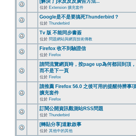
[解決了]求反反反廣告方法...
位於
Extension 擴充套件
Google是不是要搞死Thunderbird？
位於
Thunderbird
Tv 版 不能同步書簽
位於
問題網站與網頁技術傳教
Firefox 收不到驗證信
位於
Firefox
請問流覽網頁時，按page up為何都回到頂，
而不是下一頁
位於
Firefox
請推薦 Firefox 56.0 之後可用的提醒待辨事
擴充套件
位於
Firefox
訂閱公開資訊觀測站RSS問題
位於
Thunderbird
[轉貼分享]道歉啟事
位於
其他中的其他