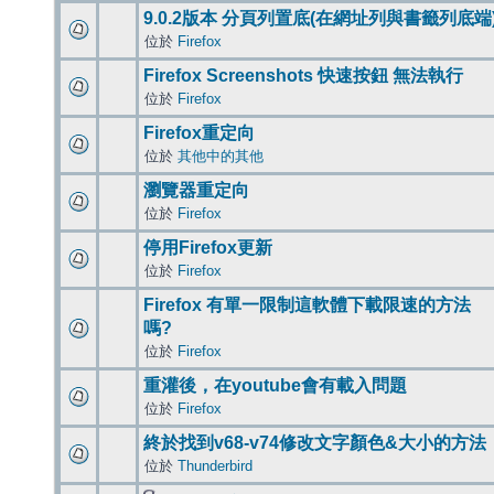
9.0.2版本 分頁列置底(在網址列與書籤列底端
位於
Firefox
Firefox Screenshots 快速按鈕 無法執行
位於
Firefox
Firefox重定向
位於
其他中的其他
瀏覽器重定向
位於
Firefox
停用Firefox更新
位於
Firefox
Firefox 有單一限制這軟體下載限速的方法
嗎?
位於
Firefox
重灌後，在youtube會有載入問題
位於
Firefox
終於找到v68-v74修改文字顏色&大小的方法
位於
Thunderbird