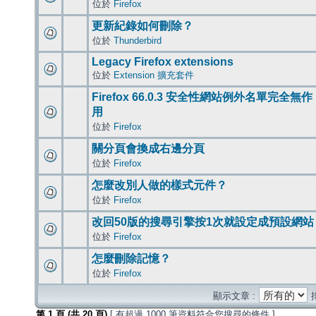
位於
Firefox
更新紀錄如何刪除？
位於
Thunderbird
Legacy Firefox extensions
位於
Extension 擴充套件
Firefox 66.0.3 安全性網站例外名單完全無作
用
位於
Firefox
關分頁會換成右邊分頁
位於
Firefox
怎麼改別人做的樣式元件？
位於
Firefox
改回50版的搜尋引擎按1次就設定成預設網站
位於
Firefox
怎麼刪除記憶？
位於
Firefox
顯示文章 :
第
1
頁 (共
20
頁)
[ 有超過 1000 筆資料符合您搜尋的條件 ]