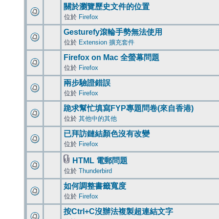
關於瀏覽歷史文件的位置
位於
Firefox
Gesturefy滾輪手勢無法使用
位於
Extension 擴充套件
Firefox on Mac 全螢幕問題
位於
Firefox
兩步驗證錯誤
位於
Firefox
跪求幫忙填寫FYP專題問卷(來自香港)
位於
其他中的其他
已拜訪鏈結顏色沒有改變
位於
Firefox
HTML 電郵問題
位於
Thunderbird
如何調整書籤寬度
位於
Firefox
按Ctrl+C沒辦法複製超連結文字