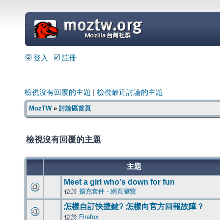
=
登入
註冊
檢視沒有回覆的主題
|
檢視最近討論的主題
MozTW
»
討論區首頁
檢視沒有回覆的主題
主題
Meet a girl who's down for fun
位於
擴充套件 - 網頁瀏覽
怎樣自訂快捷鍵? 怎樣向官方回報故障？
位於
Firefox