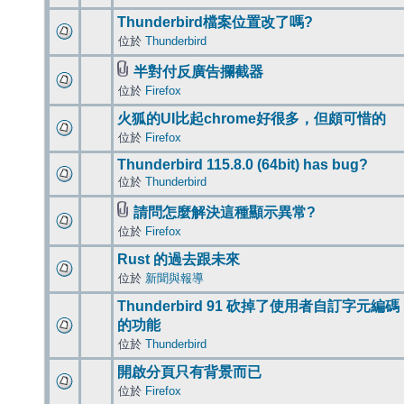
Thunderbird檔案位置改了嗎?
位於
Thunderbird
半對付反廣告攔截器
位於
Firefox
火狐的UI比起chrome好很多，但頗可惜的
位於
Firefox
Thunderbird 115.8.0 (64bit) has bug?
位於
Thunderbird
請問怎麼解決這種顯示異常?
位於
Firefox
Rust 的過去跟未來
位於
新聞與報導
Thunderbird 91 砍掉了使用者自訂字元編碼
的功能
位於
Thunderbird
開啟分頁只有背景而已
位於
Firefox