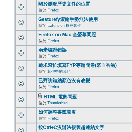
關於瀏覽歷史文件的位置
位於
Firefox
Gesturefy滾輪手勢無法使用
位於
Extension 擴充套件
Firefox on Mac 全螢幕問題
位於
Firefox
兩步驗證錯誤
位於
Firefox
跪求幫忙填寫FYP專題問卷(來自香港)
位於
其他中的其他
已拜訪鏈結顏色沒有改變
位於
Firefox
HTML 電郵問題
位於
Thunderbird
如何調整書籤寬度
位於
Firefox
按Ctrl+C沒辦法複製超連結文字