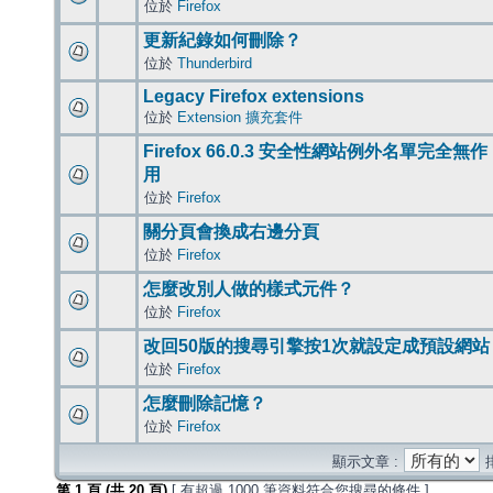
位於
Firefox
更新紀錄如何刪除？
位於
Thunderbird
Legacy Firefox extensions
位於
Extension 擴充套件
Firefox 66.0.3 安全性網站例外名單完全無作
用
位於
Firefox
關分頁會換成右邊分頁
位於
Firefox
怎麼改別人做的樣式元件？
位於
Firefox
改回50版的搜尋引擎按1次就設定成預設網站
位於
Firefox
怎麼刪除記憶？
位於
Firefox
顯示文章 :
第
1
頁 (共
20
頁)
[ 有超過 1000 筆資料符合您搜尋的條件 ]