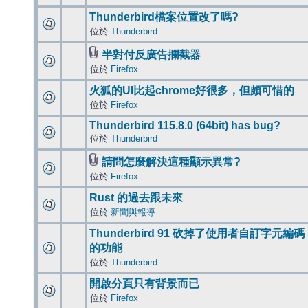
Thunderbird檔案位置改了嗎?
位於
Thunderbird
半對付反廣告攔截器
位於
Firefox
火狐的UI比起chrome好很多，但頗可惜的
位於
Firefox
Thunderbird 115.8.0 (64bit) has bug?
位於
Thunderbird
請問怎麼解決這種顯示異常?
位於
Firefox
Rust 的過去跟未來
位於
新聞與報導
Thunderbird 91 砍掉了使用者自訂字元編碼
的功能
位於
Thunderbird
開啟分頁只有背景而已
位於
Firefox