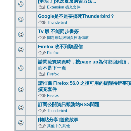
[解決了]求反反反廣告方法...
位於
Extension 擴充套件
Google是不是要搞死Thunderbird？
位於
Thunderbird
Tv 版 不能同步書簽
位於
問題網站與網頁技術傳教
Firefox 收不到驗證信
位於
Firefox
請問流覽網頁時，按page up為何都回到頂，
而不是下一頁
位於
Firefox
請推薦 Firefox 56.0 之後可用的提醒待辨事
擴充套件
位於
Firefox
訂閱公開資訊觀測站RSS問題
位於
Thunderbird
[轉貼分享]道歉啟事
位於
其他中的其他