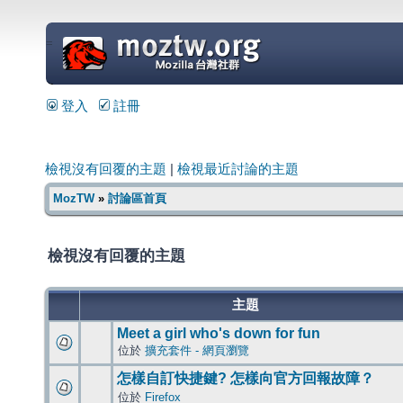
=
登入
註冊
檢視沒有回覆的主題
|
檢視最近討論的主題
MozTW
»
討論區首頁
檢視沒有回覆的主題
主題
Meet a girl who's down for fun
位於
擴充套件 - 網頁瀏覽
怎樣自訂快捷鍵? 怎樣向官方回報故障？
位於
Firefox