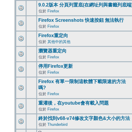
9.0.2版本 分頁列置底(在網址列與書籤列底端
位於
Firefox
Firefox Screenshots 快速按鈕 無法執行
位於
Firefox
Firefox重定向
位於
其他中的其他
瀏覽器重定向
位於
Firefox
停用Firefox更新
位於
Firefox
Firefox 有單一限制這軟體下載限速的方法
嗎?
位於
Firefox
重灌後，在youtube會有載入問題
位於
Firefox
終於找到v68-v74修改文字顏色&大小的方法
位於
Thunderbird