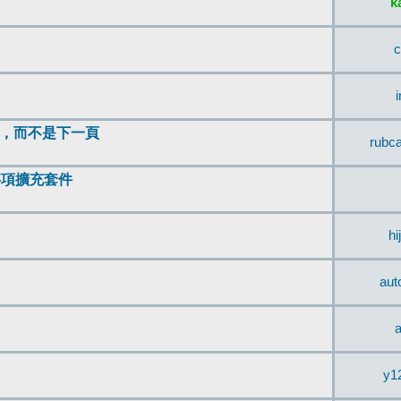
k
c
頂，而不是下一頁
rubc
辨事項擴充套件
hi
aut
a
y1