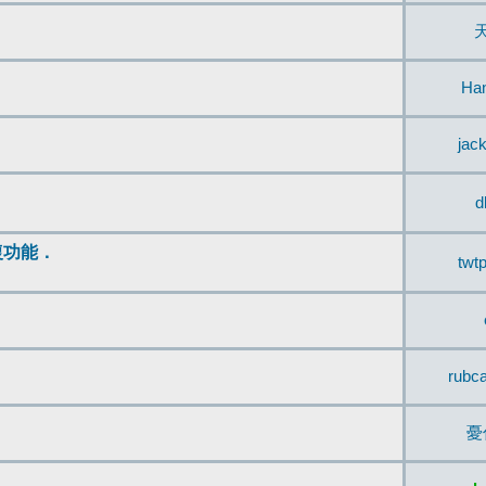
Ha
jac
d
復功能．
twt
rubc
憂