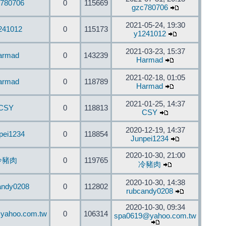
780706
0
115669
gzc780706
2021-05-24, 19:30
241012
0
115173
y1241012
2021-03-23, 15:37
armad
0
143239
Harmad
2021-02-18, 01:05
armad
0
118789
Harmad
2021-01-25, 14:37
CSY
0
118813
CSY
2020-12-19, 14:37
pei1234
0
118854
Junpei1234
2020-10-30, 21:00
冷豬肉
0
119765
冷豬肉
2020-10-30, 14:38
andy0208
0
112802
rubcandy0208
2020-10-30, 09:34
yahoo.com.tw
0
106314
spa0619@yahoo.com.tw