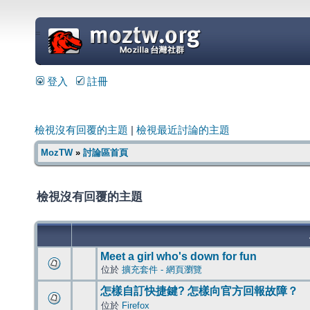
=
登入
註冊
檢視沒有回覆的主題
|
檢視最近討論的主題
MozTW
»
討論區首頁
檢視沒有回覆的主題
Meet a girl who's down for fun
位於
擴充套件 - 網頁瀏覽
怎樣自訂快捷鍵? 怎樣向官方回報故障？
位於
Firefox