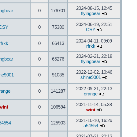
2024-08-15, 12:45
ingbear
0
176701
flyingbear
2024-06-19, 22:51
CSY
0
75380
CSY
2024-04-11, 09:09
rfrkk
0
66413
rfrkk
2024-02-21, 22:18
ingbear
0
65276
flyingbear
2022-12-02, 10:46
ine9001
0
91085
shine9001
2022-09-21, 22:13
range
0
141287
orange
2021-11-14, 05:38
wini
0
106594
wini
2021-10-10, 16:29
54554
0
125903
a54554
2021-07-31, 20:13