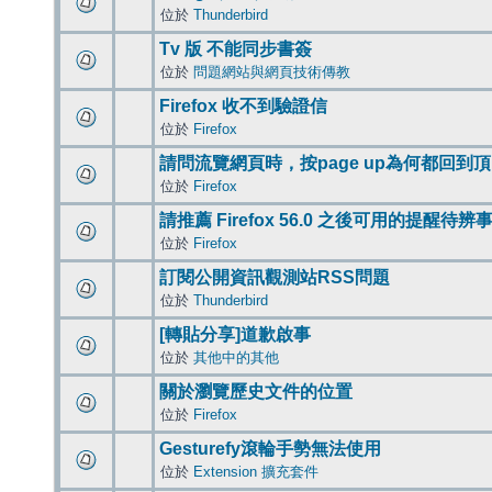
位於
Thunderbird
Tv 版 不能同步書簽
位於
問題網站與網頁技術傳教
Firefox 收不到驗證信
位於
Firefox
請問流覽網頁時，按page up為何都回到
位於
Firefox
請推薦 Firefox 56.0 之後可用的提醒待
位於
Firefox
訂閱公開資訊觀測站RSS問題
位於
Thunderbird
[轉貼分享]道歉啟事
位於
其他中的其他
關於瀏覽歷史文件的位置
位於
Firefox
Gesturefy滾輪手勢無法使用
位於
Extension 擴充套件