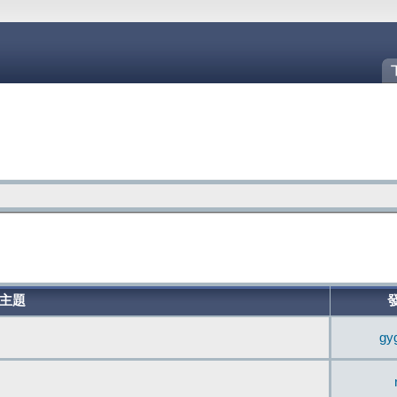
主題
gy