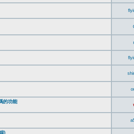
fly
fly
sh
o
編碼的功能
a
端)