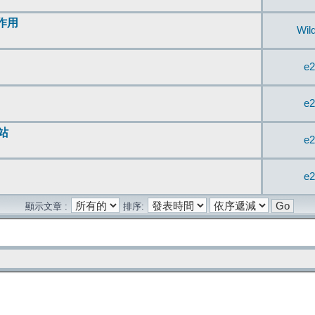
無作用
Wil
e2
e2
站
e2
e2
顯示文章 :
排序: