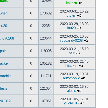
akeru
0
102893
kakeru
2020-03-31, 16:22
.vieri
0
179632
c.vieri
2020-03-29, 18:03
inu20
0
122354
inu20
2020-03-25, 10:58
andy0208
0
120644
rubcandy0208
2020-03-21, 15:10
psir
0
119005
psir
2020-03-20, 21:45
jacker
0
105182
hijacker
2020-03-19, 10:31
omobile
0
111711
automobile
2020-03-02, 16:36
lesis
0
121054
alesis
2020-01-05, 17:01
241012
0
107961
y1241012