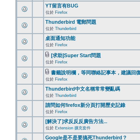
YT留言有BUG
位於
Firefox
Thunderbird 電郵問題
位於
Thunderbird
桌面通知功能
位於
Firefox
[求助]Super Start問題
位於
Firefox
書籤說明欄，等同聯絡記事本，建議回
位於
Firefox
Thunderbird中文名稱常常變亂碼
位於
Thunderbird
請問如何firefox新分頁打開歷史記錄
位於
Firefox
[解決了]求反反反廣告方法...
位於
Extension 擴充套件
Google是不是要搞死Thunderbird？