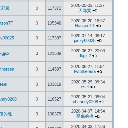
2020-09-03, 11:37
天邪翼
0
117372
天邪翼
2020-08-20, 16:37
nsonTT
0
105548
HansonTT
2020-07-14, 08:17
ky00025
0
117387
jacky00025
2020-06-27, 20:03
kgjs2
0
121508
dkgjs2
2020-06-27, 11:54
ptheresa
0
114587
twtptheresa
2020-05-29, 09:34
esel
0
103818
esel
2020-05-21, 09:04
andy0208
0
116527
rubcandy0208
2020-04-07, 14:54
傷的魂
0
108379
憂傷的魂
2020-04-03, 17:56