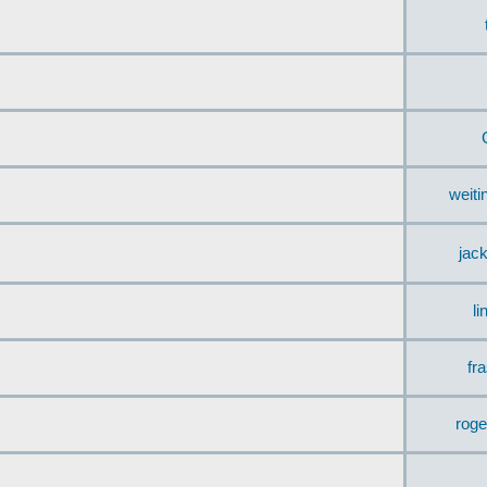
weit
jac
li
fr
rog