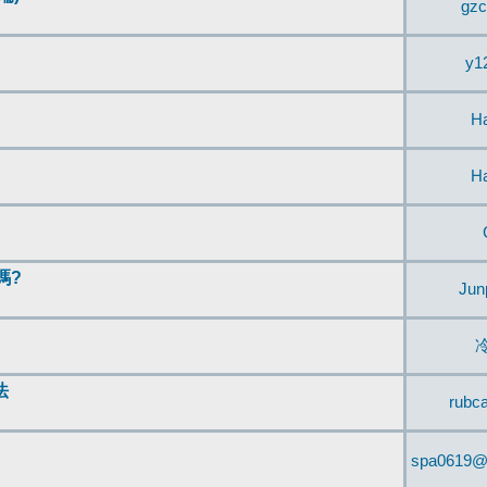
gzc
y1
H
H
嗎?
Jun
法
rubc
spa0619@