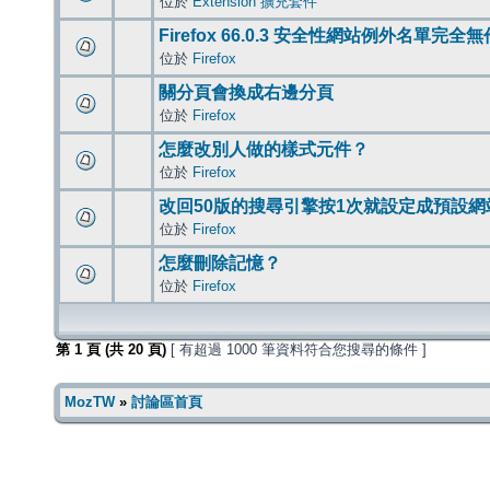
位於
Extension 擴充套件
Firefox 66.0.3 安全性網站例外名單完全
位於
Firefox
關分頁會換成右邊分頁
位於
Firefox
怎麼改別人做的樣式元件？
位於
Firefox
改回50版的搜尋引擎按1次就設定成預設網
位於
Firefox
怎麼刪除記憶？
位於
Firefox
第
1
頁 (共
20
頁)
[ 有超過 1000 筆資料符合您搜尋的條件 ]
MozTW
»
討論區首頁