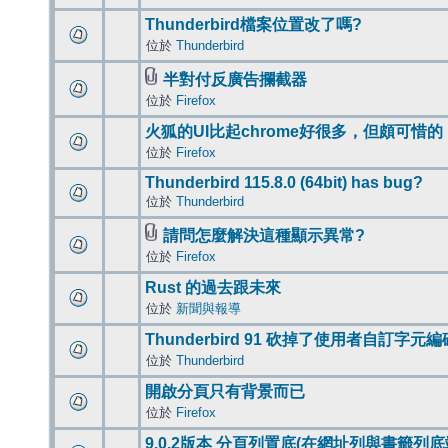
Thunderbird檔案位置改了嗎?
位於
Thunderbird
半對付反廣告攔截器
位於
Firefox
火狐的UI比起chrome好很多，但頗可惜的
位於
Firefox
Thunderbird 115.8.0 (64bit) has bug?
位於
Thunderbird
請問怎麼解決這種顯示異常?
位於
Firefox
Rust 的過去跟未來
位於
新聞與報導
Thunderbird 91 砍掉了使用者自訂字元
位於
Thunderbird
開啟分頁只有背景而已
位於
Firefox
9.0.2版本 分頁列置底(在網址列與書籤列底