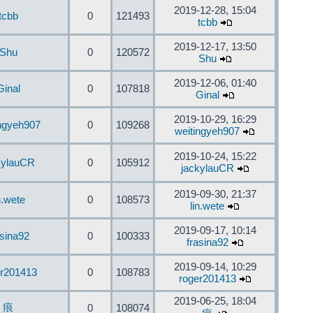
2019-12-28, 15:04
tcbb
0
121493
tcbb
2019-12-17, 13:50
Shu
0
120572
Shu
2019-12-06, 01:40
Ginal
0
107818
Ginal
2019-10-29, 16:29
ingyeh907
0
109268
weitingyeh907
2019-10-24, 15:22
kylauCR
0
105912
jackylauCR
2019-09-30, 21:37
n.wete
0
108573
lin.wete
2019-09-17, 10:14
asina92
0
100333
frasina92
2019-09-14, 10:29
er201413
0
108783
roger201413
2019-06-25, 18:04
痕
0
108074