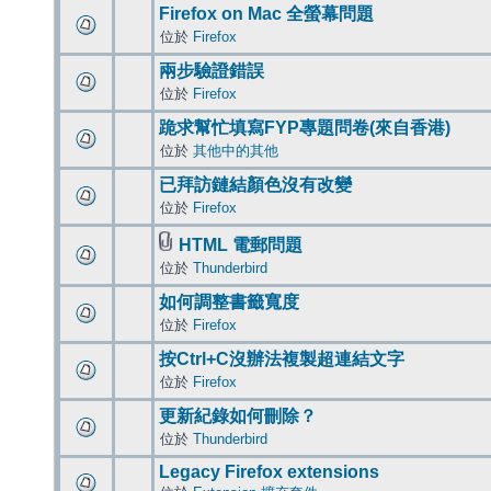
Firefox on Mac 全螢幕問題
位於
Firefox
兩步驗證錯誤
位於
Firefox
跪求幫忙填寫FYP專題問卷(來自香港)
位於
其他中的其他
已拜訪鏈結顏色沒有改變
位於
Firefox
HTML 電郵問題
位於
Thunderbird
如何調整書籤寬度
位於
Firefox
按Ctrl+C沒辦法複製超連結文字
位於
Firefox
更新紀錄如何刪除？
位於
Thunderbird
Legacy Firefox extensions