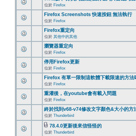
位於
Firefox
Firefox Screenshots 快速按鈕 無法執行
位於
Firefox
Firefox重定向
位於
其他中的其他
瀏覽器重定向
位於
Firefox
停用Firefox更新
位於
Firefox
Firefox 有單一限制這軟體下載限速的方法
位於
Firefox
重灌後，在youtube會有載入問題
位於
Firefox
終於找到v68-v74修改文字顏色&大小的方
位於
Thunderbird
78.4.0更新後來信怪怪的
位於
Thunderbird