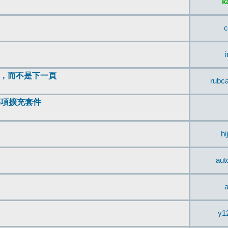
k
c
頂，而不是下一頁
rubc
辨事項擴充套件
hi
aut
a
y1