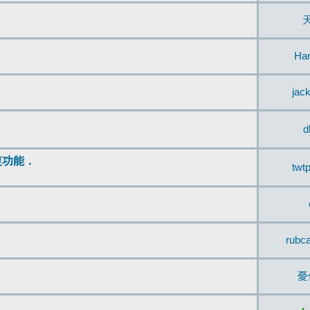
Ha
jac
d
復功能．
twt
rubc
憂