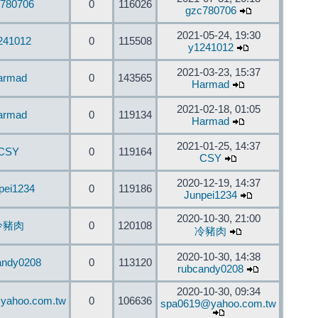
780706
0
116026
gzc780706
2021-05-24, 19:30
241012
0
115508
y1241012
2021-03-23, 15:37
armad
0
143565
Harmad
2021-02-18, 01:05
armad
0
119134
Harmad
2021-01-25, 14:37
CSY
0
119164
CSY
2020-12-19, 14:37
pei1234
0
119186
Junpei1234
2020-10-30, 21:00
冷豬肉
0
120108
冷豬肉
2020-10-30, 14:38
andy0208
0
113120
rubcandy0208
2020-10-30, 09:34
yahoo.com.tw
0
106636
spa0619@yahoo.com.tw