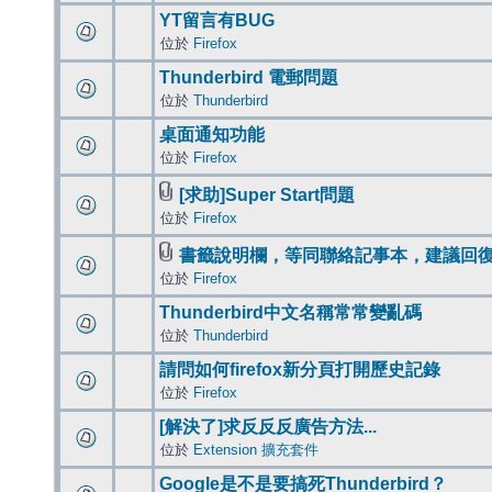
YT留言有BUG
位於
Firefox
Thunderbird 電郵問題
位於
Thunderbird
桌面通知功能
位於
Firefox
[求助]Super Start問題
位於
Firefox
書籤說明欄，等同聯絡記事本，建議回
位於
Firefox
Thunderbird中文名稱常常變亂碼
位於
Thunderbird
請問如何firefox新分頁打開歷史記錄
位於
Firefox
[解決了]求反反反廣告方法...
位於
Extension 擴充套件
Google是不是要搞死Thunderbird？