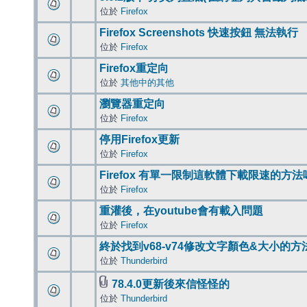
位於
Firefox
Firefox Screenshots 快速按鈕 無法執行
位於
Firefox
Firefox重定向
位於
其他中的其他
瀏覽器重定向
位於
Firefox
停用Firefox更新
位於
Firefox
Firefox 有單一限制這軟體下載限速的方法
位於
Firefox
重灌後，在youtube會有載入問題
位於
Firefox
終於找到v68-v74修改文字顏色&大小的方
位於
Thunderbird
78.4.0更新後來信怪怪的
位於
Thunderbird