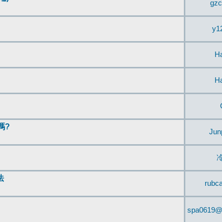
gzc
y1
H
H
嗎?
Jun
法
rubc
spa0619@