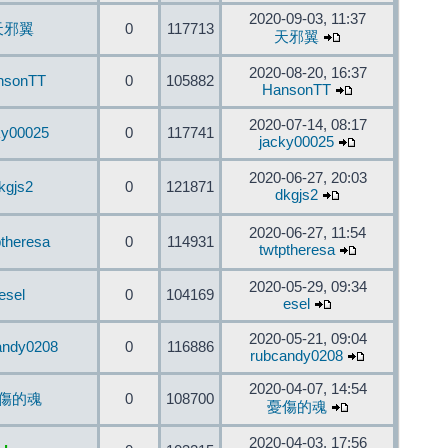
2020-09-03, 11:37
天邪翼
0
117713
天邪翼
2020-08-20, 16:37
nsonTT
0
105882
HansonTT
2020-07-14, 08:17
ky00025
0
117741
jacky00025
2020-06-27, 20:03
kgjs2
0
121871
dkgjs2
2020-06-27, 11:54
ptheresa
0
114931
twtptheresa
2020-05-29, 09:34
esel
0
104169
esel
2020-05-21, 09:04
andy0208
0
116886
rubcandy0208
2020-04-07, 14:54
傷的魂
0
108700
憂傷的魂
2020-04-03, 17:56