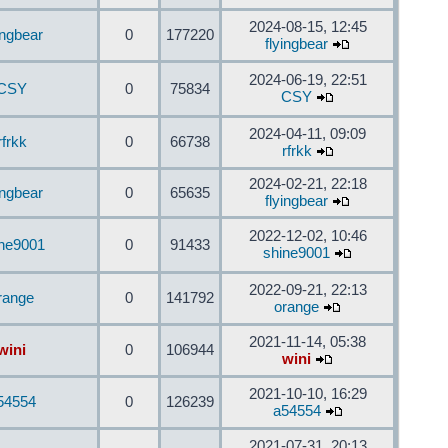
2024-08-15, 12:45
ingbear
0
177220
flyingbear
2024-06-19, 22:51
CSY
0
75834
CSY
2024-04-11, 09:09
rfrkk
0
66738
rfrkk
2024-02-21, 22:18
ingbear
0
65635
flyingbear
2022-12-02, 10:46
ine9001
0
91433
shine9001
2022-09-21, 22:13
range
0
141792
orange
2021-11-14, 05:38
wini
0
106944
wini
2021-10-10, 16:29
54554
0
126239
a54554
2021-07-31, 20:13