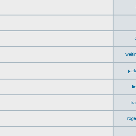
weit
jac
li
fr
rog