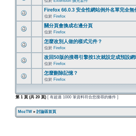
位於
Extension 擴充套件
Firefox 66.0.3 安全性網站例外名單完全
位於
Firefox
關分頁會換成右邊分頁
位於
Firefox
怎麼改別人做的樣式元件？
位於
Firefox
改回50版的搜尋引擎按1次就設定成預設網
位於
Firefox
怎麼刪除記憶？
位於
Firefox
第
1
頁 (共
20
頁)
[ 有超過 1000 筆資料符合您搜尋的條件 ]
MozTW
»
討論區首頁