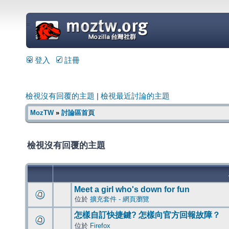
=
登入
註冊
檢視沒有回覆的主題
|
檢視最近討論的主題
MozTW
»
討論區首頁
檢視沒有回覆的主題
Meet a girl who's down for fun
位於
擴充套件 - 網頁瀏覽
怎樣自訂快捷鍵? 怎樣向官方回報故障？
位於
Firefox