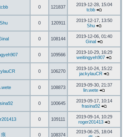
2019-12-28, 15:04
tcbb
0
121837
tcbb
2019-12-17, 13:50
Shu
0
120911
Shu
2019-12-06, 01:40
Ginal
0
108144
Ginal
2019-10-29, 16:29
ingyeh907
0
109566
weitingyeh907
2019-10-24, 15:22
kylauCR
0
106270
jackylauCR
2019-09-30, 21:37
n.wete
0
108873
lin.wete
2019-09-17, 10:14
asina92
0
100645
frasina92
2019-09-14, 10:29
er201413
0
109111
roger201413
2019-06-25, 18:04
痕
0
108374