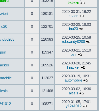
akeru
0
103215
kakeru
2020-03-31, 16:22
.vieri
0
180181
c.vieri
2020-03-29, 18:03
inu20
0
122701
inu20
2020-03-25, 10:58
andy0208
0
120983
rubcandy0208
2020-03-21, 15:10
psir
0
119347
psir
2020-03-20, 21:45
jacker
0
105526
hijacker
2020-03-19, 10:31
omobile
0
112027
automobile
2020-03-02, 16:36
lesis
0
121408
alesis
2020-01-05, 17:01
241012
0
108271
y1241012