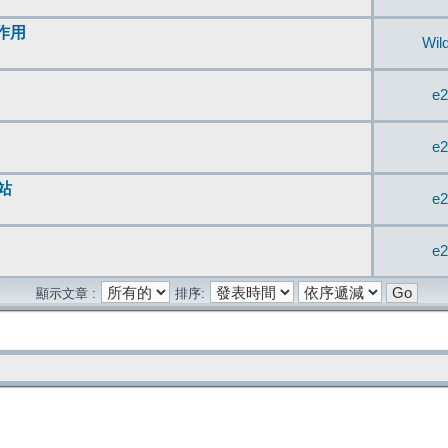
無作用
Wil
e2
e2
站
e2
e2
顯示文章 :
排序: