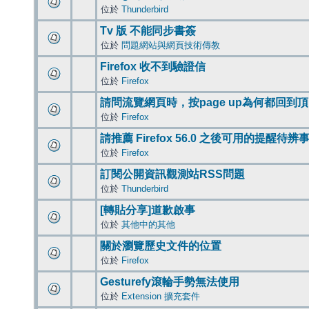
位於
Thunderbird
Tv 版 不能同步書簽
位於
問題網站與網頁技術傳教
Firefox 收不到驗證信
位於
Firefox
請問流覽網頁時，按page up為何都回到
位於
Firefox
請推薦 Firefox 56.0 之後可用的提醒待
位於
Firefox
訂閱公開資訊觀測站RSS問題
位於
Thunderbird
[轉貼分享]道歉啟事
位於
其他中的其他
關於瀏覽歷史文件的位置
位於
Firefox
Gesturefy滾輪手勢無法使用
位於
Extension 擴充套件