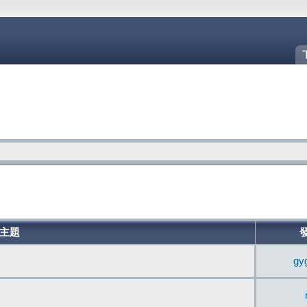
主題
gy