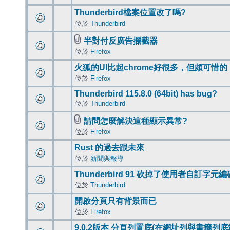
Thunderbird檔案位置改了嗎?
位於
Thunderbird
半對付反廣告攔截器
位於
Firefox
火狐的UI比起chrome好很多，但頗可惜的
位於
Firefox
Thunderbird 115.8.0 (64bit) has bug?
位於
Thunderbird
請問怎麼解決這種顯示異常?
位於
Firefox
Rust 的過去跟未來
位於
新聞與報導
Thunderbird 91 砍掉了使用者自訂字元
位於
Thunderbird
開啟分頁只有背景而已
位於
Firefox
9.0.2版本 分頁列置底(在網址列與書籤列底