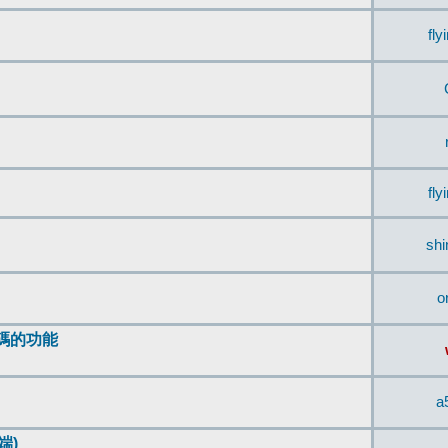
fly
fly
sh
o
編碼的功能
a
端)