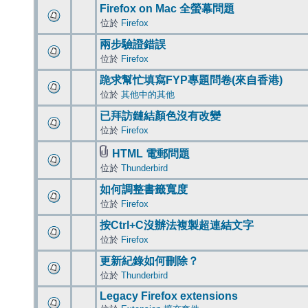
Firefox on Mac 全螢幕問題
位於
Firefox
兩步驗證錯誤
位於
Firefox
跪求幫忙填寫FYP專題問卷(來自香港)
位於
其他中的其他
已拜訪鏈結顏色沒有改變
位於
Firefox
HTML 電郵問題
位於
Thunderbird
如何調整書籤寬度
位於
Firefox
按Ctrl+C沒辦法複製超連結文字
位於
Firefox
更新紀錄如何刪除？
位於
Thunderbird
Legacy Firefox extensions