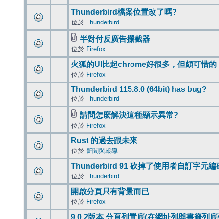
Thunderbird檔案位置改了嗎?
位於
Thunderbird
半對付反廣告攔截器
位於
Firefox
火狐的UI比起chrome好很多，但頗可惜的
位於
Firefox
Thunderbird 115.8.0 (64bit) has bug?
位於
Thunderbird
請問怎麼解決這種顯示異常?
位於
Firefox
Rust 的過去跟未來
位於
新聞與報導
Thunderbird 91 砍掉了使用者自訂字元
位於
Thunderbird
開啟分頁只有背景而已
位於
Firefox
9.0.2版本 分頁列置底(在網址列與書籤列底