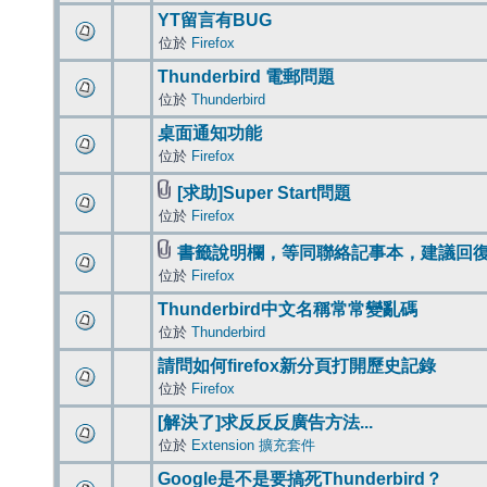
YT留言有BUG
位於
Firefox
Thunderbird 電郵問題
位於
Thunderbird
桌面通知功能
位於
Firefox
[求助]Super Start問題
位於
Firefox
書籤說明欄，等同聯絡記事本，建議回
位於
Firefox
Thunderbird中文名稱常常變亂碼
位於
Thunderbird
請問如何firefox新分頁打開歷史記錄
位於
Firefox
[解決了]求反反反廣告方法...
位於
Extension 擴充套件
Google是不是要搞死Thunderbird？