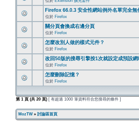
位於
Extension 擴充套件
Firefox 66.0.3 安全性網站例外名單完全
位於
Firefox
關分頁會換成右邊分頁
位於
Firefox
怎麼改別人做的樣式元件？
位於
Firefox
改回50版的搜尋引擎按1次就設定成預設網
位於
Firefox
怎麼刪除記憶？
位於
Firefox
第
1
頁 (共
20
頁)
[ 有超過 1000 筆資料符合您搜尋的條件 ]
MozTW
»
討論區首頁