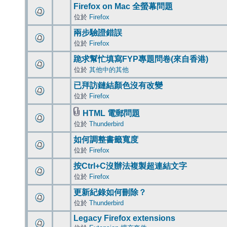
Firefox on Mac 全螢幕問題
位於
Firefox
兩步驗證錯誤
位於
Firefox
跪求幫忙填寫FYP專題問卷(來自香港)
位於
其他中的其他
已拜訪鏈結顏色沒有改變
位於
Firefox
HTML 電郵問題
位於
Thunderbird
如何調整書籤寬度
位於
Firefox
按Ctrl+C沒辦法複製超連結文字
位於
Firefox
更新紀錄如何刪除？
位於
Thunderbird
Legacy Firefox extensions