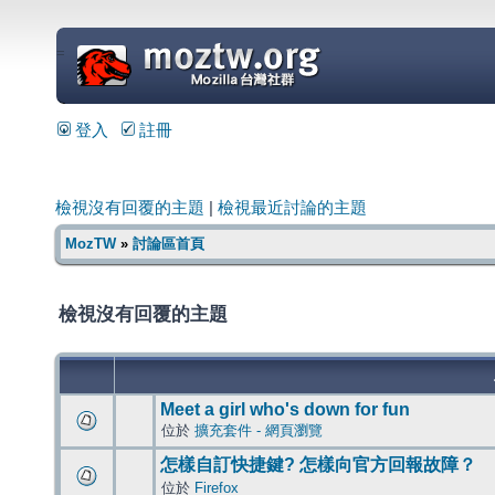
=
登入
註冊
檢視沒有回覆的主題
|
檢視最近討論的主題
MozTW
»
討論區首頁
檢視沒有回覆的主題
Meet a girl who's down for fun
位於
擴充套件 - 網頁瀏覽
怎樣自訂快捷鍵? 怎樣向官方回報故障？
位於
Firefox