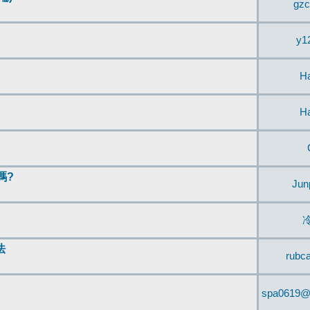
gzc
y1
H
H
嗎?
Jun
法
rubc
spa0619@