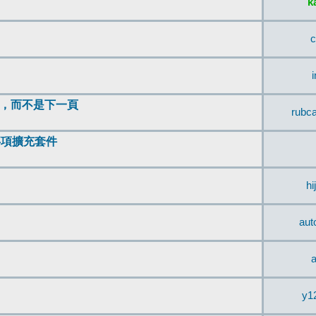
k
c
頂，而不是下一頁
rubc
辨事項擴充套件
hi
aut
a
y1