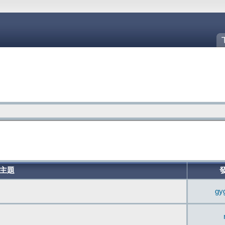
主題
gy