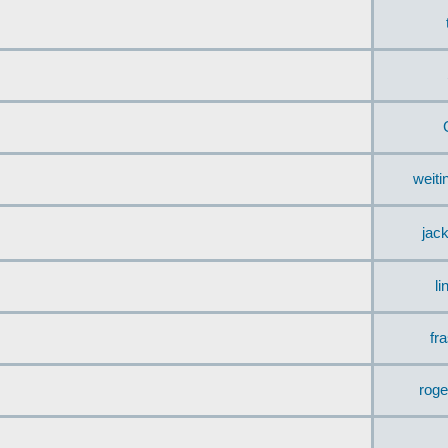
weit
jac
li
fr
rog