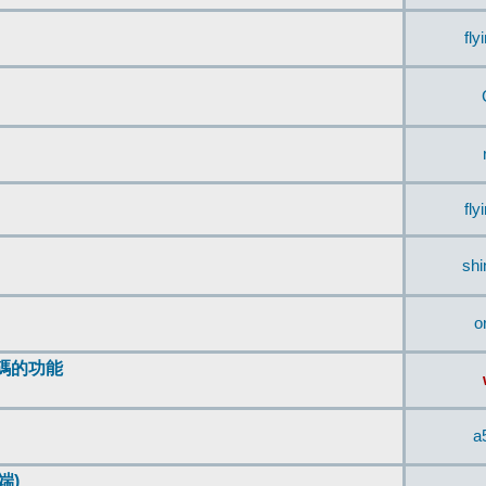
fly
fly
sh
o
編碼的功能
a
端)