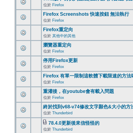
位於
Firefox
Firefox Screenshots 快速按鈕 無法執行
位於
Firefox
Firefox重定向
位於
其他中的其他
瀏覽器重定向
位於
Firefox
停用Firefox更新
位於
Firefox
Firefox 有單一限制這軟體下載限速的方法
位於
Firefox
重灌後，在youtube會有載入問題
位於
Firefox
終於找到v68-v74修改文字顏色&大小的方
位於
Thunderbird
78.4.0更新後來信怪怪的
位於
Thunderbird