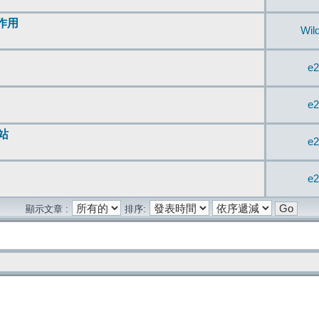
無作用
Wil
e2
e2
站
e2
e2
顯示文章 :
排序: