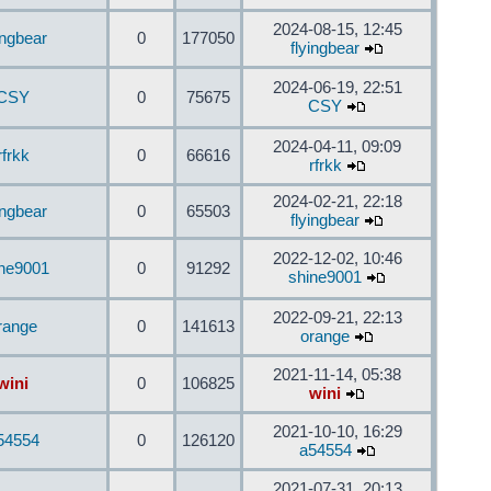
2024-08-15, 12:45
ingbear
0
177050
flyingbear
2024-06-19, 22:51
CSY
0
75675
CSY
2024-04-11, 09:09
rfrkk
0
66616
rfrkk
2024-02-21, 22:18
ingbear
0
65503
flyingbear
2022-12-02, 10:46
ine9001
0
91292
shine9001
2022-09-21, 22:13
range
0
141613
orange
2021-11-14, 05:38
wini
0
106825
wini
2021-10-10, 16:29
54554
0
126120
a54554
2021-07-31, 20:13