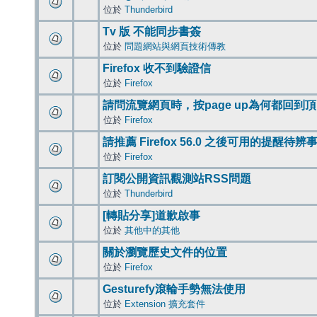
位於
Thunderbird
Tv 版 不能同步書簽
位於
問題網站與網頁技術傳教
Firefox 收不到驗證信
位於
Firefox
請問流覽網頁時，按page up為何都回到
位於
Firefox
請推薦 Firefox 56.0 之後可用的提醒待
位於
Firefox
訂閱公開資訊觀測站RSS問題
位於
Thunderbird
[轉貼分享]道歉啟事
位於
其他中的其他
關於瀏覽歷史文件的位置
位於
Firefox
Gesturefy滾輪手勢無法使用
位於
Extension 擴充套件