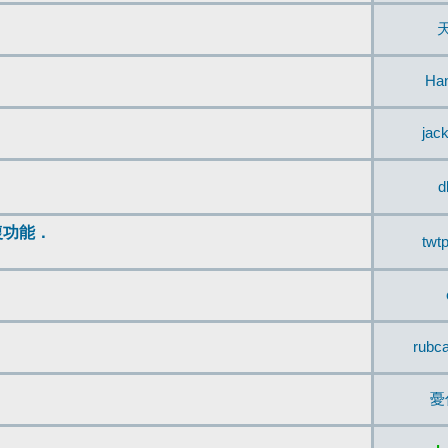
Ha
jac
d
復功能．
twt
rubc
憂