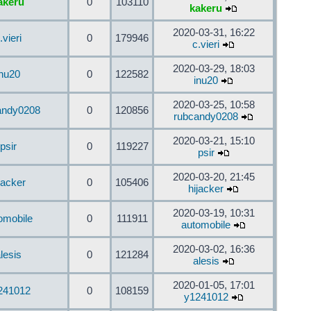
akeru
0
103110
kakeru
2020-03-31, 16:22
.vieri
0
179946
c.vieri
2020-03-29, 18:03
inu20
0
122582
inu20
2020-03-25, 10:58
andy0208
0
120856
rubcandy0208
2020-03-21, 15:10
psir
0
119227
psir
2020-03-20, 21:45
jacker
0
105406
hijacker
2020-03-19, 10:31
omobile
0
111911
automobile
2020-03-02, 16:36
lesis
0
121284
alesis
2020-01-05, 17:01
241012
0
108159
y1241012