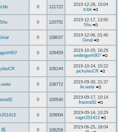
2019-12-28, 15:04
tcbb
0
121722
tcbb
2019-12-17, 13:50
Shu
0
120791
Shu
2019-12-06, 01:40
Ginal
0
108037
Ginal
2019-10-29, 16:29
ingyeh907
0
109459
weitingyeh907
2019-10-24, 15:22
kylauCR
0
106144
jackylauCR
2019-09-30, 21:37
n.wete
0
108772
lin.wete
2019-09-17, 10:14
asina92
0
100540
frasina92
2019-09-14, 10:29
er201413
0
109004
roger201413
2019-06-25, 18:04
痕
0
108258