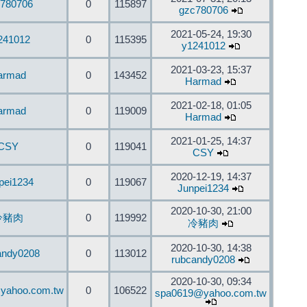
780706
0
115897
gzc780706
2021-05-24, 19:30
241012
0
115395
y1241012
2021-03-23, 15:37
armad
0
143452
Harmad
2021-02-18, 01:05
armad
0
119009
Harmad
2021-01-25, 14:37
CSY
0
119041
CSY
2020-12-19, 14:37
pei1234
0
119067
Junpei1234
2020-10-30, 21:00
冷豬肉
0
119992
冷豬肉
2020-10-30, 14:38
andy0208
0
113012
rubcandy0208
2020-10-30, 09:34
yahoo.com.tw
0
106522
spa0619@yahoo.com.tw