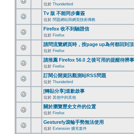
位於
Thunderbird
Tv 版 不能同步書簽
位於
問題網站與網頁技術傳教
Firefox 收不到驗證信
位於
Firefox
請問流覽網頁時，按page up為何都回到
位於
Firefox
請推薦 Firefox 56.0 之後可用的提醒待
位於
Firefox
訂閱公開資訊觀測站RSS問題
位於
Thunderbird
[轉貼分享]道歉啟事
位於
其他中的其他
關於瀏覽歷史文件的位置
位於
Firefox
Gesturefy滾輪手勢無法使用
位於
Extension 擴充套件