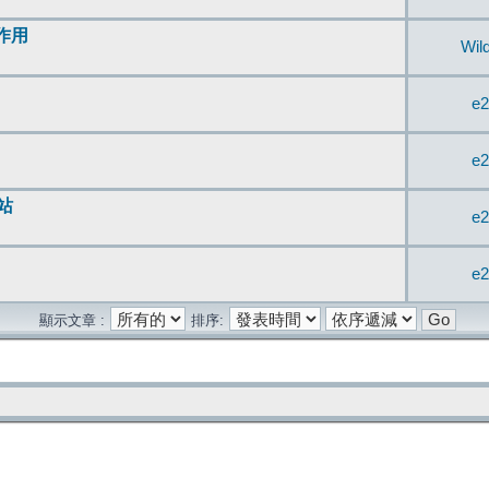
無作用
Wil
e2
e2
站
e2
e2
顯示文章 :
排序: