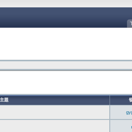
主題
gy