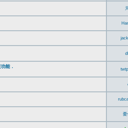
Ha
jac
d
復功能．
twt
rubc
憂