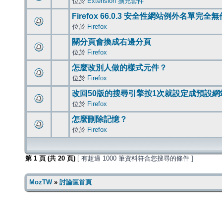
位於
Extension 擴充套件
Firefox 66.0.3 安全性網站例外名單完全
位於
Firefox
關分頁會換成右邊分頁
位於
Firefox
怎麼改別人做的樣式元件？
位於
Firefox
改回50版的搜尋引擎按1次就設定成預設網
位於
Firefox
怎麼刪除記憶？
位於
Firefox
第
1
頁 (共
20
頁)
[ 有超過 1000 筆資料符合您搜尋的條件 ]
MozTW
»
討論區首頁