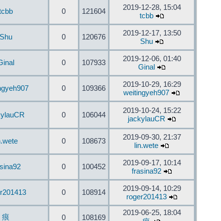
2019-12-28, 15:04
tcbb
0
121604
tcbb
2019-12-17, 13:50
Shu
0
120676
Shu
2019-12-06, 01:40
Ginal
0
107933
Ginal
2019-10-29, 16:29
ingyeh907
0
109366
weitingyeh907
2019-10-24, 15:22
kylauCR
0
106044
jackylauCR
2019-09-30, 21:37
n.wete
0
108673
lin.wete
2019-09-17, 10:14
asina92
0
100452
frasina92
2019-09-14, 10:29
er201413
0
108914
roger201413
2019-06-25, 18:04
痕
0
108169