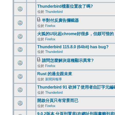
Thunderbird檔案位置改了嗎?
位於
Thunderbird
半對付反廣告攔截器
位於
Firefox
火狐的UI比起chrome好很多，但頗可惜的
位於
Firefox
Thunderbird 115.8.0 (64bit) has bug?
位於
Thunderbird
請問怎麼解決這種顯示異常?
位於
Firefox
Rust 的過去跟未來
位於
新聞與報導
Thunderbird 91 砍掉了使用者自訂字元
位於
Thunderbird
開啟分頁只有背景而已
位於
Firefox
9.0.2版本 分頁列置底(在網址列與書籤列底