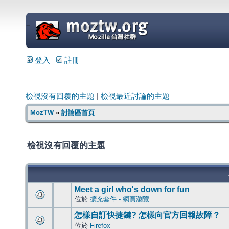
=
登入
註冊
檢視沒有回覆的主題
|
檢視最近討論的主題
MozTW
»
討論區首頁
檢視沒有回覆的主題
Meet a girl who's down for fun
位於
擴充套件 - 網頁瀏覽
怎樣自訂快捷鍵? 怎樣向官方回報故障？
位於
Firefox