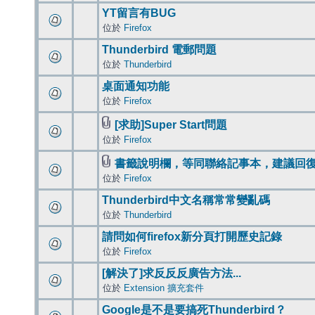
YT留言有BUG
位於
Firefox
Thunderbird 電郵問題
位於
Thunderbird
桌面通知功能
位於
Firefox
[求助]Super Start問題
位於
Firefox
書籤說明欄，等同聯絡記事本，建議回
位於
Firefox
Thunderbird中文名稱常常變亂碼
位於
Thunderbird
請問如何firefox新分頁打開歷史記錄
位於
Firefox
[解決了]求反反反廣告方法...
位於
Extension 擴充套件
Google是不是要搞死Thunderbird？