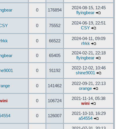
2024-08-15, 12:45
ingbear
0
176894
flyingbear
2024-06-19, 22:51
CSY
0
75552
CSY
2024-04-11, 09:09
rfrkk
0
66522
rfrkk
2024-02-21, 22:18
ingbear
0
65405
flyingbear
2022-12-02, 10:46
ine9001
0
91192
shine9001
2022-09-21, 22:13
range
0
141462
orange
2021-11-14, 05:38
wini
0
106724
wini
2021-10-10, 16:29
54554
0
126007
a54554
2021-07-31, 20:13