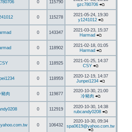
780706
0
115790
gzc780706
2021-05-24, 19:30
241012
0
115278
y1241012
2021-03-23, 15:37
armad
0
143347
Harmad
2021-02-18, 01:05
armad
0
118902
Harmad
2021-01-25, 14:37
CSY
0
118925
CSY
2020-12-19, 14:37
pei1234
0
118959
Junpei1234
2020-10-30, 21:00
冷豬肉
0
119877
冷豬肉
2020-10-30, 14:38
andy0208
0
112919
rubcandy0208
2020-10-30, 09:34
yahoo.com.tw
0
106432
spa0619@yahoo.com.tw