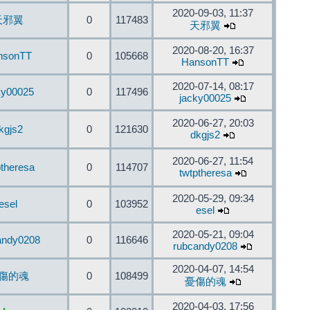
2020-09-03, 11:37
天邪翼
0
117483
天邪翼
2020-08-20, 16:37
nsonTT
0
105668
HansonTT
2020-07-14, 08:17
ky00025
0
117496
jacky00025
2020-06-27, 20:03
kgjs2
0
121630
dkgjs2
2020-06-27, 11:54
ptheresa
0
114707
twtptheresa
2020-05-29, 09:34
esel
0
103952
esel
2020-05-21, 09:04
andy0208
0
116646
rubcandy0208
2020-04-07, 14:54
傷的魂
0
108499
憂傷的魂
2020-04-03, 17:56