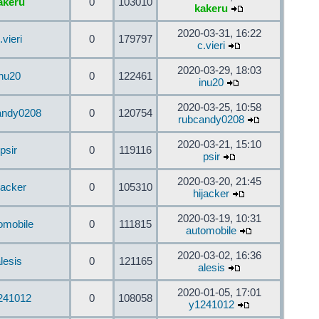
akeru
0
103010
kakeru
2020-03-31, 16:22
.vieri
0
179797
c.vieri
2020-03-29, 18:03
inu20
0
122461
inu20
2020-03-25, 10:58
andy0208
0
120754
rubcandy0208
2020-03-21, 15:10
psir
0
119116
psir
2020-03-20, 21:45
jacker
0
105310
hijacker
2020-03-19, 10:31
omobile
0
111815
automobile
2020-03-02, 16:36
lesis
0
121165
alesis
2020-01-05, 17:01
241012
0
108058
y1241012