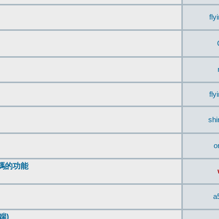
fly
fly
sh
o
編碼的功能
a
端)