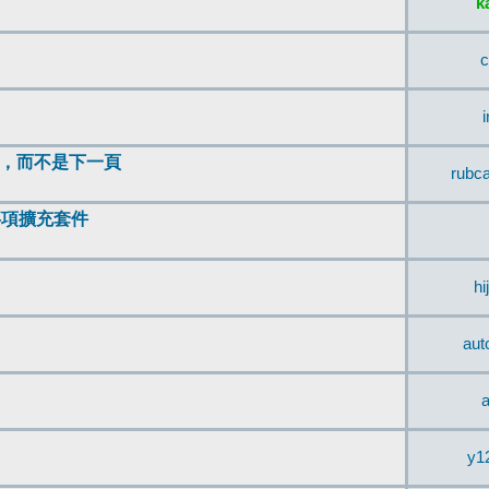
k
c
頂，而不是下一頁
rubc
辨事項擴充套件
hi
aut
a
y1