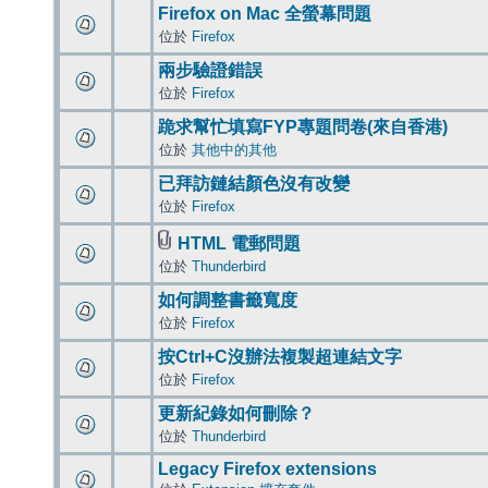
Firefox on Mac 全螢幕問題
位於
Firefox
兩步驗證錯誤
位於
Firefox
跪求幫忙填寫FYP專題問卷(來自香港)
位於
其他中的其他
已拜訪鏈結顏色沒有改變
位於
Firefox
HTML 電郵問題
位於
Thunderbird
如何調整書籤寬度
位於
Firefox
按Ctrl+C沒辦法複製超連結文字
位於
Firefox
更新紀錄如何刪除？
位於
Thunderbird
Legacy Firefox extensions