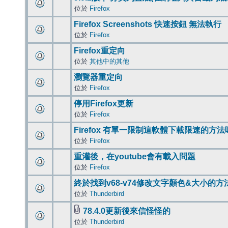
位於
Firefox
Firefox Screenshots 快速按鈕 無法執行
位於
Firefox
Firefox重定向
位於
其他中的其他
瀏覽器重定向
位於
Firefox
停用Firefox更新
位於
Firefox
Firefox 有單一限制這軟體下載限速的方法
位於
Firefox
重灌後，在youtube會有載入問題
位於
Firefox
終於找到v68-v74修改文字顏色&大小的方
位於
Thunderbird
78.4.0更新後來信怪怪的
位於
Thunderbird