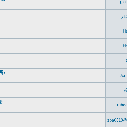
gzc
y1
H
H
嗎?
Jun
法
rubc
spa0619@