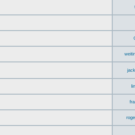
weit
jac
li
fr
rog