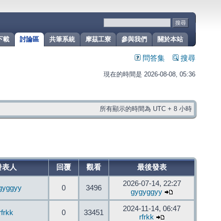
下載
討論區
共筆系統
摩茲工寮
參與我們
關於本站
問答集
搜尋
現在的時間是 2026-08-08, 05:36
所有顯示的時間為 UTC + 8 小時
發表人
回覆
觀看
最後發表
2026-07-14, 22:27
gyggyy
0
3496
gygyggyy
2024-11-14, 06:47
rfrkk
0
33451
rfrkk