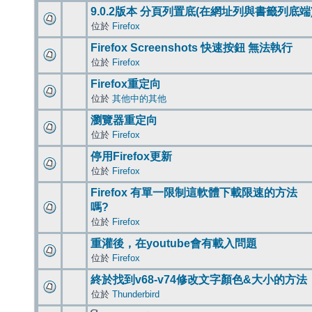
9.0.2版本 分頁列置底(在網址列與書籤列底端
位於
Firefox
Firefox Screenshots 快速按鈕 無法執行
位於
Firefox
Firefox重定向
位於
其他中的其他
瀏覽器重定向
位於
Firefox
停用Firefox更新
位於
Firefox
Firefox 有單一限制這軟體下載限速的方法
嗎?
位於
Firefox
重灌後，在youtube會有載入問題
位於
Firefox
終於找到v68-v74修改文字顏色&大小的方法
位於
Thunderbird