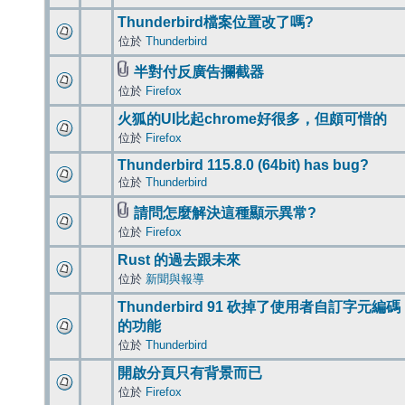
Thunderbird檔案位置改了嗎?
位於
Thunderbird
半對付反廣告攔截器
位於
Firefox
火狐的UI比起chrome好很多，但頗可惜的
位於
Firefox
Thunderbird 115.8.0 (64bit) has bug?
位於
Thunderbird
請問怎麼解決這種顯示異常?
位於
Firefox
Rust 的過去跟未來
位於
新聞與報導
Thunderbird 91 砍掉了使用者自訂字元編碼
的功能
位於
Thunderbird
開啟分頁只有背景而已
位於
Firefox