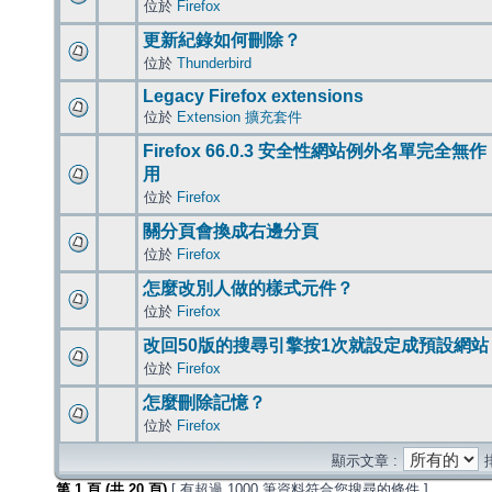
位於
Firefox
更新紀錄如何刪除？
位於
Thunderbird
Legacy Firefox extensions
位於
Extension 擴充套件
Firefox 66.0.3 安全性網站例外名單完全無作
用
位於
Firefox
關分頁會換成右邊分頁
位於
Firefox
怎麼改別人做的樣式元件？
位於
Firefox
改回50版的搜尋引擎按1次就設定成預設網站
位於
Firefox
怎麼刪除記憶？
位於
Firefox
顯示文章 :
第
1
頁 (共
20
頁)
[ 有超過 1000 筆資料符合您搜尋的條件 ]