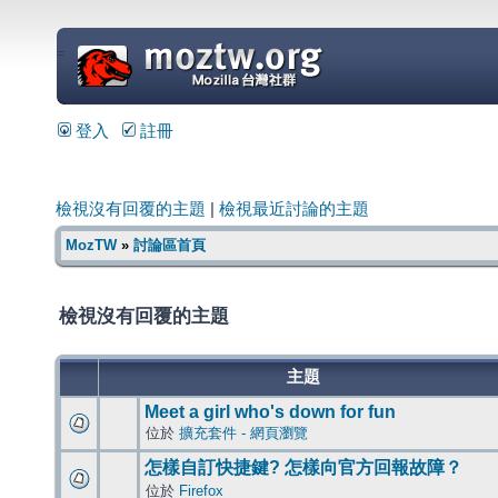
=
登入
註冊
檢視沒有回覆的主題
|
檢視最近討論的主題
MozTW
»
討論區首頁
檢視沒有回覆的主題
主題
Meet a girl who's down for fun
位於
擴充套件 - 網頁瀏覽
怎樣自訂快捷鍵? 怎樣向官方回報故障？
位於
Firefox