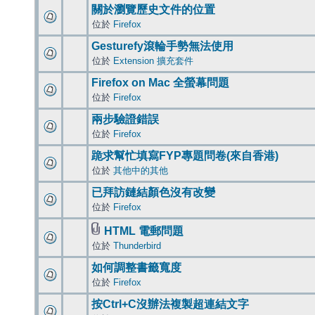
關於瀏覽歷史文件的位置
位於
Firefox
Gesturefy滾輪手勢無法使用
位於
Extension 擴充套件
Firefox on Mac 全螢幕問題
位於
Firefox
兩步驗證錯誤
位於
Firefox
跪求幫忙填寫FYP專題問卷(來自香港)
位於
其他中的其他
已拜訪鏈結顏色沒有改變
位於
Firefox
HTML 電郵問題
位於
Thunderbird
如何調整書籤寬度
位於
Firefox
按Ctrl+C沒辦法複製超連結文字