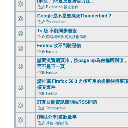
[解決了]求反反反廣告方法...
位於
Extension 擴充套件
Google是不是要搞死Thunderbird？
位於
Thunderbird
Tv 版 不能同步書簽
位於
問題網站與網頁技術傳教
Firefox 收不到驗證信
位於
Firefox
請問流覽網頁時，按page up為何都回到頂，
而不是下一頁
位於
Firefox
請推薦 Firefox 56.0 之後可用的提醒待辨事
擴充套件
位於
Firefox
訂閱公開資訊觀測站RSS問題
位於
Thunderbird
[轉貼分享]道歉啟事
位於
其他中的其他