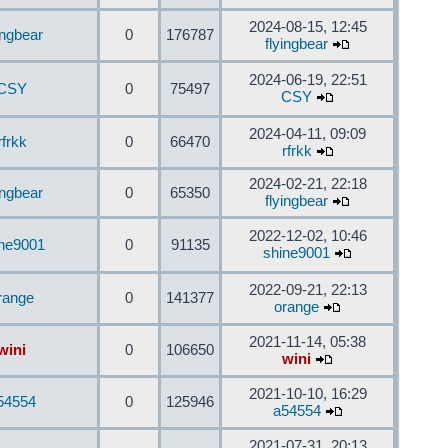
2024-08-15, 12:45
ingbear
0
176787
flyingbear
2024-06-19, 22:51
CSY
0
75497
CSY
2024-04-11, 09:09
rfrkk
0
66470
rfrkk
2024-02-21, 22:18
ingbear
0
65350
flyingbear
2022-12-02, 10:46
ine9001
0
91135
shine9001
2022-09-21, 22:13
range
0
141377
orange
2021-11-14, 05:38
wini
0
106650
wini
2021-10-10, 16:29
54554
0
125946
a54554
2021-07-31, 20:13