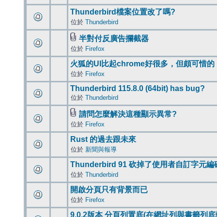
Thunderbird檔案位置改了嗎?
位於
Thunderbird
半對付反廣告攔截器
位於
Firefox
火狐的UI比起chrome好很多，但頗可惜的
位於
Firefox
Thunderbird 115.8.0 (64bit) has bug?
位於
Thunderbird
請問怎麼解決這種顯示異常?
位於
Firefox
Rust 的過去跟未來
位於
新聞與報導
Thunderbird 91 砍掉了使用者自訂字元
位於
Thunderbird
開啟分頁只有背景而已
位於
Firefox
9.0.2版本 分頁列置底(在網址列與書籤列底