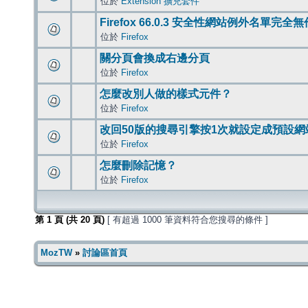
位於
Extension 擴充套件
Firefox 66.0.3 安全性網站例外名單完全
位於
Firefox
關分頁會換成右邊分頁
位於
Firefox
怎麼改別人做的樣式元件？
位於
Firefox
改回50版的搜尋引擎按1次就設定成預設網
位於
Firefox
怎麼刪除記憶？
位於
Firefox
第
1
頁 (共
20
頁)
[ 有超過 1000 筆資料符合您搜尋的條件 ]
MozTW
»
討論區首頁