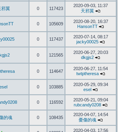
2020-09-03, 11:37
天邪翼
0
117423
天邪翼
2020-08-20, 16:37
nsonTT
0
105609
HansonTT
2020-07-14, 08:17
ky00025
0
117437
jacky00025
2020-06-27, 20:03
kgjs2
0
121565
dkgjs2
2020-06-27, 11:54
ptheresa
0
114647
twtptheresa
2020-05-29, 09:34
esel
0
103885
esel
2020-05-21, 09:04
andy0208
0
116592
rubcandy0208
2020-04-07, 14:54
傷的魂
0
108435
憂傷的魂
2020-04-03, 17:56