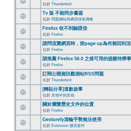
位於
Thunderbird
Tv 版 不能同步書簽
位於
問題網站與網頁技術傳教
Firefox 收不到驗證信
位於
Firefox
請問流覽網頁時，按page up為何都回到
位於
Firefox
請推薦 Firefox 56.0 之後可用的提醒待
位於
Firefox
訂閱公開資訊觀測站RSS問題
位於
Thunderbird
[轉貼分享]道歉啟事
位於
其他中的其他
關於瀏覽歷史文件的位置
位於
Firefox
Gesturefy滾輪手勢無法使用
位於
Extension 擴充套件