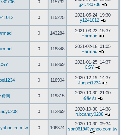
780706
0
115732
gzc780706
2021-05-24, 19:30
241012
0
115225
y1241012
2021-03-23, 15:37
armad
0
143284
Harmad
2021-02-18, 01:05
armad
0
118848
Harmad
2021-01-25, 14:37
CSY
0
118869
CSY
2020-12-19, 14:37
pei1234
0
118904
Junpei1234
2020-10-30, 21:00
冷豬肉
0
119815
冷豬肉
2020-10-30, 14:38
andy0208
0
112869
rubcandy0208
2020-10-30, 09:34
yahoo.com.tw
0
106374
spa0619@yahoo.com.tw