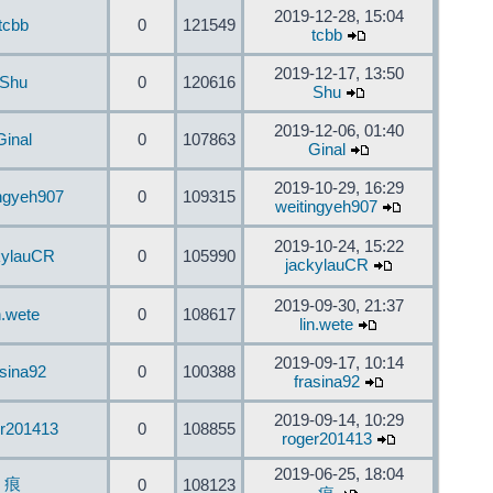
2019-12-28, 15:04
tcbb
0
121549
tcbb
2019-12-17, 13:50
Shu
0
120616
Shu
2019-12-06, 01:40
Ginal
0
107863
Ginal
2019-10-29, 16:29
ingyeh907
0
109315
weitingyeh907
2019-10-24, 15:22
kylauCR
0
105990
jackylauCR
2019-09-30, 21:37
n.wete
0
108617
lin.wete
2019-09-17, 10:14
asina92
0
100388
frasina92
2019-09-14, 10:29
er201413
0
108855
roger201413
2019-06-25, 18:04
痕
0
108123