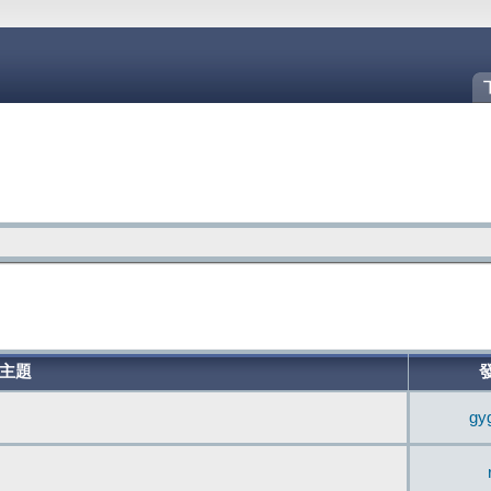
主題
gy