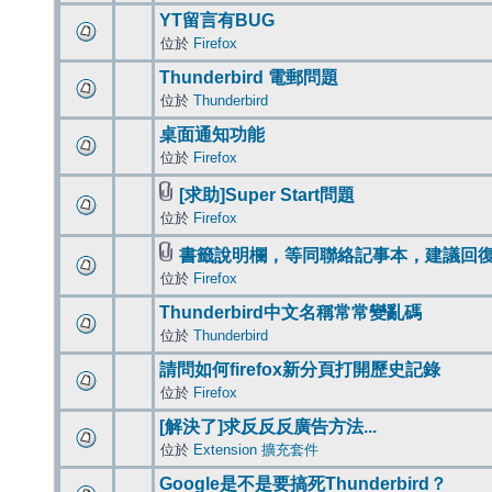
YT留言有BUG
位於
Firefox
Thunderbird 電郵問題
位於
Thunderbird
桌面通知功能
位於
Firefox
[求助]Super Start問題
位於
Firefox
書籤說明欄，等同聯絡記事本，建議回
位於
Firefox
Thunderbird中文名稱常常變亂碼
位於
Thunderbird
請問如何firefox新分頁打開歷史記錄
位於
Firefox
[解決了]求反反反廣告方法...
位於
Extension 擴充套件
Google是不是要搞死Thunderbird？