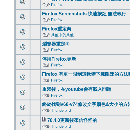
位於
Firefox
Firefox Screenshots 快速按鈕 無法執行
位於
Firefox
Firefox重定向
位於
其他中的其他
瀏覽器重定向
位於
Firefox
停用Firefox更新
位於
Firefox
Firefox 有單一限制這軟體下載限速的方法
位於
Firefox
重灌後，在youtube會有載入問題
位於
Firefox
終於找到v68-v74修改文字顏色&大小的方
位於
Thunderbird
78.4.0更新後來信怪怪的
位於
Thunderbird