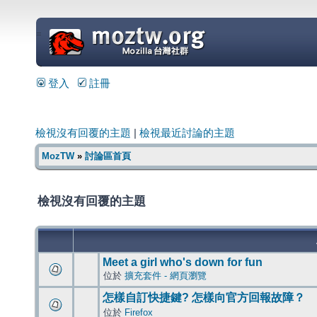
=
登入
註冊
檢視沒有回覆的主題
|
檢視最近討論的主題
MozTW
»
討論區首頁
檢視沒有回覆的主題
Meet a girl who's down for fun
位於
擴充套件 - 網頁瀏覽
怎樣自訂快捷鍵? 怎樣向官方回報故障？
位於
Firefox