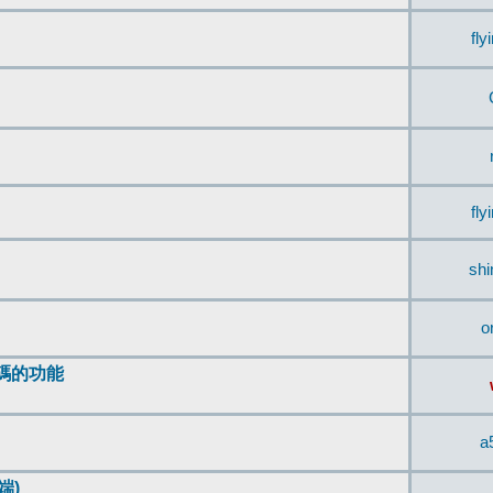
fly
fly
sh
o
編碼的功能
a
端)