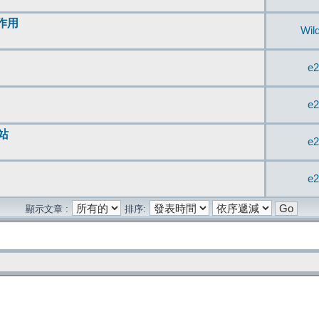
無作用
Wil
e2
e2
站
e2
e2
顯示文章 :
排序: