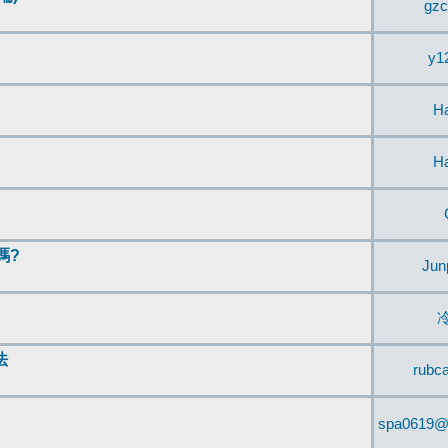
gzc
y1
H
H
嗎?
Jun
法
rubc
spa0619@