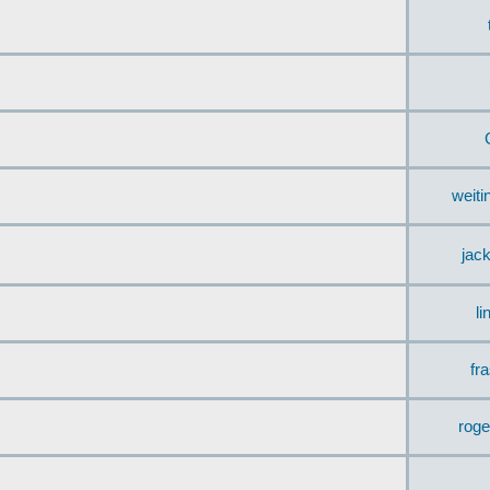
weit
jac
li
fr
rog