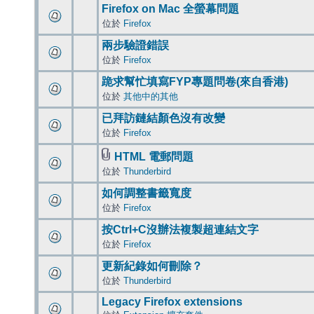
Firefox on Mac 全螢幕問題
位於
Firefox
兩步驗證錯誤
位於
Firefox
跪求幫忙填寫FYP專題問卷(來自香港)
位於
其他中的其他
已拜訪鏈結顏色沒有改變
位於
Firefox
HTML 電郵問題
位於
Thunderbird
如何調整書籤寬度
位於
Firefox
按Ctrl+C沒辦法複製超連結文字
位於
Firefox
更新紀錄如何刪除？
位於
Thunderbird
Legacy Firefox extensions