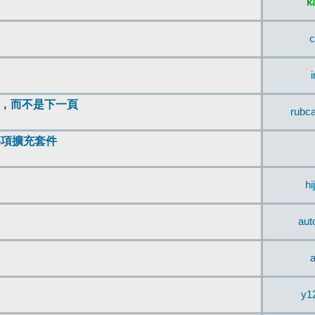
k
c
頂，而不是下一頁
rubc
辨事項擴充套件
hi
aut
a
y1