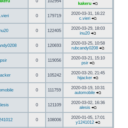
akeru
0
102954
kakeru
2020-03-31, 16:22
.vieri
0
179719
c.vieri
2020-03-29, 18:03
inu20
0
122405
inu20
2020-03-25, 10:58
andy0208
0
120693
rubcandy0208
2020-03-21, 15:10
psir
0
119056
psir
2020-03-20, 21:45
jacker
0
105242
hijacker
2020-03-19, 10:31
omobile
0
111759
automobile
2020-03-02, 16:36
lesis
0
121109
alesis
2020-01-05, 17:01
241012
0
108006
y1241012