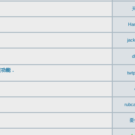
Ha
jac
d
復功能．
twt
rubc
憂