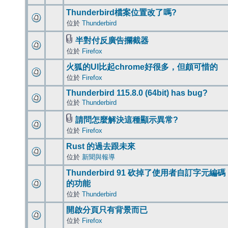
Thunderbird檔案位置改了嗎?
位於
Thunderbird
半對付反廣告攔截器
位於
Firefox
火狐的UI比起chrome好很多，但頗可惜的
位於
Firefox
Thunderbird 115.8.0 (64bit) has bug?
位於
Thunderbird
請問怎麼解決這種顯示異常?
位於
Firefox
Rust 的過去跟未來
位於
新聞與報導
Thunderbird 91 砍掉了使用者自訂字元編碼
的功能
位於
Thunderbird
開啟分頁只有背景而已
位於
Firefox