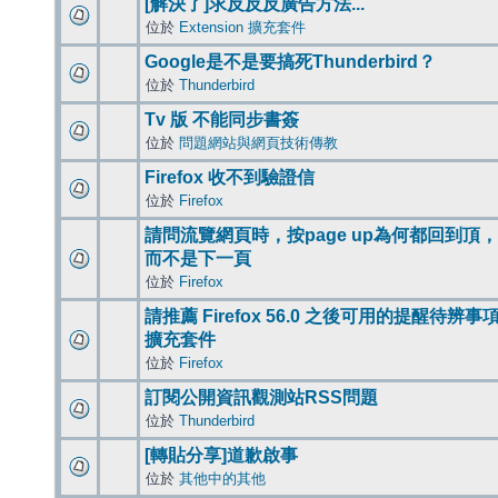
[解決了]求反反反廣告方法...
位於
Extension 擴充套件
Google是不是要搞死Thunderbird？
位於
Thunderbird
Tv 版 不能同步書簽
位於
問題網站與網頁技術傳教
Firefox 收不到驗證信
位於
Firefox
請問流覽網頁時，按page up為何都回到頂，
而不是下一頁
位於
Firefox
請推薦 Firefox 56.0 之後可用的提醒待辨事
擴充套件
位於
Firefox
訂閱公開資訊觀測站RSS問題
位於
Thunderbird
[轉貼分享]道歉啟事
位於
其他中的其他