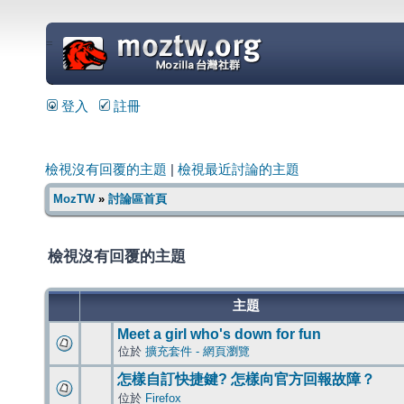
=
登入
註冊
檢視沒有回覆的主題
|
檢視最近討論的主題
MozTW
»
討論區首頁
檢視沒有回覆的主題
主題
Meet a girl who's down for fun
位於
擴充套件 - 網頁瀏覽
怎樣自訂快捷鍵? 怎樣向官方回報故障？
位於
Firefox