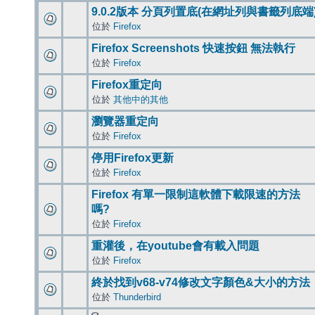
9.0.2版本 分頁列置底(在網址列與書籤列底端
位於
Firefox
Firefox Screenshots 快速按鈕 無法執行
位於
Firefox
Firefox重定向
位於
其他中的其他
瀏覽器重定向
位於
Firefox
停用Firefox更新
位於
Firefox
Firefox 有單一限制這軟體下載限速的方法
嗎?
位於
Firefox
重灌後，在youtube會有載入問題
位於
Firefox
終於找到v68-v74修改文字顏色&大小的方法
位於
Thunderbird