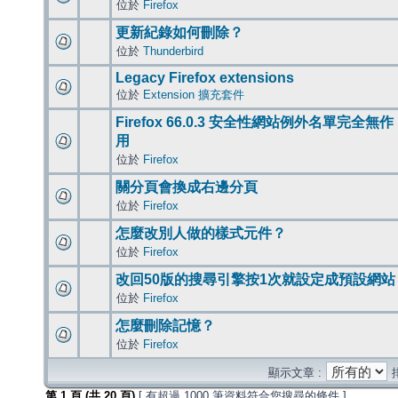
位於
Firefox
更新紀錄如何刪除？
位於
Thunderbird
Legacy Firefox extensions
位於
Extension 擴充套件
Firefox 66.0.3 安全性網站例外名單完全無作
用
位於
Firefox
關分頁會換成右邊分頁
位於
Firefox
怎麼改別人做的樣式元件？
位於
Firefox
改回50版的搜尋引擎按1次就設定成預設網站
位於
Firefox
怎麼刪除記憶？
位於
Firefox
顯示文章 :
第
1
頁 (共
20
頁)
[ 有超過 1000 筆資料符合您搜尋的條件 ]