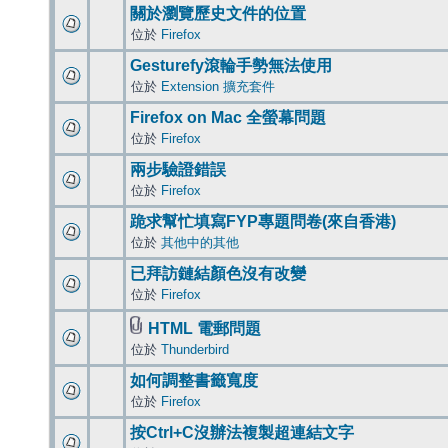
關於瀏覽歷史文件的位置
位於
Firefox
Gesturefy滾輪手勢無法使用
位於
Extension 擴充套件
Firefox on Mac 全螢幕問題
位於
Firefox
兩步驗證錯誤
位於
Firefox
跪求幫忙填寫FYP專題問卷(來自香港)
位於
其他中的其他
已拜訪鏈結顏色沒有改變
位於
Firefox
HTML 電郵問題
位於
Thunderbird
如何調整書籤寬度
位於
Firefox
按Ctrl+C沒辦法複製超連結文字