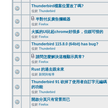
Thunderbird檔案位置改了嗎?
位於
Thunderbird
半對付反廣告攔截器
位於
Firefox
火狐的UI比起chrome好很多，但頗可惜的
位於
Firefox
Thunderbird 115.8.0 (64bit) has bug?
位於
Thunderbird
請問怎麼解決這種顯示異常?
位於
Firefox
Rust 的過去跟未來
位於
新聞與報導
Thunderbird 91 砍掉了使用者自訂字元編碼
的功能
位於
Thunderbird
開啟分頁只有背景而已
位於
Firefox