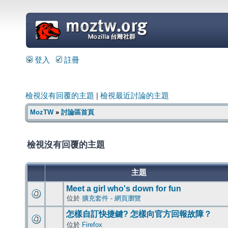
=
登入
註冊
檢視沒有回覆的主題
|
檢視最近討論的主題
MozTW
»
討論區首頁
檢視沒有回覆的主題
主題
Meet a girl who's down for fun
位於
擴充套件 - 網頁瀏覽
怎樣自訂快捷鍵? 怎樣向官方回報故障？
位於
Firefox