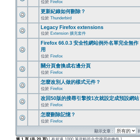
位於
Firefox
更新紀錄如何刪除？
位於
Thunderbird
Legacy Firefox extensions
位於
Extension 擴充套件
Firefox 66.0.3 安全性網站例外名單完全無作
用
位於
Firefox
關分頁會換成右邊分頁
位於
Firefox
怎麼改別人做的樣式元件？
位於
Firefox
改回50版的搜尋引擎按1次就設定成預設網站
位於
Firefox
怎麼刪除記憶？
位於
Firefox
顯示文章 :
第
1
頁 (共
20
頁)
[ 有超過 1000 筆資料符合您搜尋的條件 ]