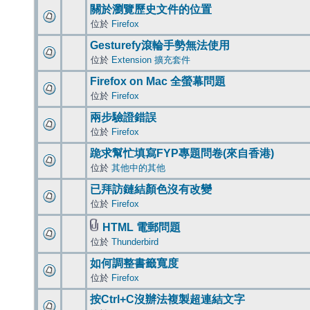
關於瀏覽歷史文件的位置
位於
Firefox
Gesturefy滾輪手勢無法使用
位於
Extension 擴充套件
Firefox on Mac 全螢幕問題
位於
Firefox
兩步驗證錯誤
位於
Firefox
跪求幫忙填寫FYP專題問卷(來自香港)
位於
其他中的其他
已拜訪鏈結顏色沒有改變
位於
Firefox
HTML 電郵問題
位於
Thunderbird
如何調整書籤寬度
位於
Firefox
按Ctrl+C沒辦法複製超連結文字