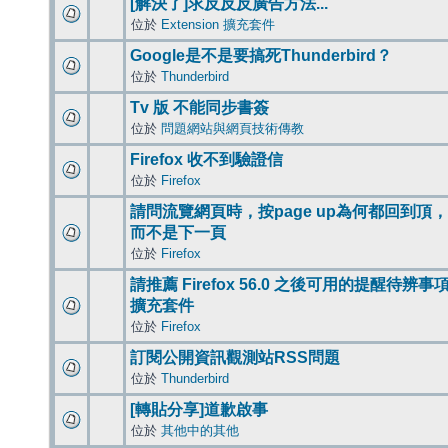
[解決了]求反反反廣告方法...
位於
Extension 擴充套件
Google是不是要搞死Thunderbird？
位於
Thunderbird
Tv 版 不能同步書簽
位於
問題網站與網頁技術傳教
Firefox 收不到驗證信
位於
Firefox
請問流覽網頁時，按page up為何都回到頂，
而不是下一頁
位於
Firefox
請推薦 Firefox 56.0 之後可用的提醒待辨事
擴充套件
位於
Firefox
訂閱公開資訊觀測站RSS問題
位於
Thunderbird
[轉貼分享]道歉啟事
位於
其他中的其他