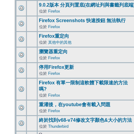
9.0.2版本 分頁列置底(在網址列與書籤列底端
位於
Firefox
Firefox Screenshots 快速按鈕 無法執行
位於
Firefox
Firefox重定向
位於
其他中的其他
瀏覽器重定向
位於
Firefox
停用Firefox更新
位於
Firefox
Firefox 有單一限制這軟體下載限速的方法
嗎?
位於
Firefox
重灌後，在youtube會有載入問題
位於
Firefox
終於找到v68-v74修改文字顏色&大小的方法
位於
Thunderbird