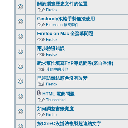
關於瀏覽歷史文件的位置
位於
Firefox
Gesturefy滾輪手勢無法使用
位於
Extension 擴充套件
Firefox on Mac 全螢幕問題
位於
Firefox
兩步驗證錯誤
位於
Firefox
跪求幫忙填寫FYP專題問卷(來自香港)
位於
其他中的其他
已拜訪鏈結顏色沒有改變
位於
Firefox
HTML 電郵問題
位於
Thunderbird
如何調整書籤寬度
位於
Firefox
按Ctrl+C沒辦法複製超連結文字