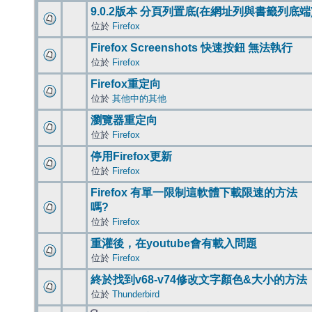
9.0.2版本 分頁列置底(在網址列與書籤列底端
位於
Firefox
Firefox Screenshots 快速按鈕 無法執行
位於
Firefox
Firefox重定向
位於
其他中的其他
瀏覽器重定向
位於
Firefox
停用Firefox更新
位於
Firefox
Firefox 有單一限制這軟體下載限速的方法
嗎?
位於
Firefox
重灌後，在youtube會有載入問題
位於
Firefox
終於找到v68-v74修改文字顏色&大小的方法
位於
Thunderbird