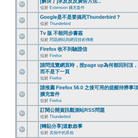
[解決了]求反反反廣告方法...
位於
Extension 擴充套件
Google是不是要搞死Thunderbird？
位於
Thunderbird
Tv 版 不能同步書簽
位於
問題網站與網頁技術傳教
Firefox 收不到驗證信
位於
Firefox
請問流覽網頁時，按page up為何都回到頂，
而不是下一頁
位於
Firefox
請推薦 Firefox 56.0 之後可用的提醒待辨事
擴充套件
位於
Firefox
訂閱公開資訊觀測站RSS問題
位於
Thunderbird
[轉貼分享]道歉啟事
位於
其他中的其他