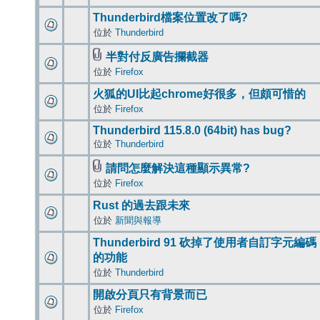
Thunderbird檔案位置改了嗎?
位於
Thunderbird
半對付反廣告攔截器
位於
Firefox
火狐的UI比起chrome好很多，但頗可惜的
位於
Firefox
Thunderbird 115.8.0 (64bit) has bug?
位於
Thunderbird
請問怎麼解決這種顯示異常?
位於
Firefox
Rust 的過去跟未來
位於
新聞與報導
Thunderbird 91 砍掉了使用者自訂字元編碼
的功能
位於
Thunderbird
開啟分頁只有背景而已
位於
Firefox