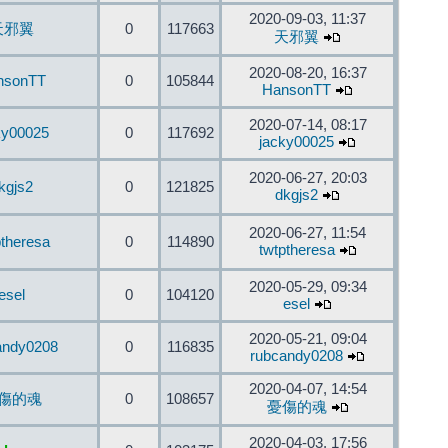
2020-09-03, 11:37
天邪翼
0
117663
天邪翼
2020-08-20, 16:37
nsonTT
0
105844
HansonTT
2020-07-14, 08:17
ky00025
0
117692
jacky00025
2020-06-27, 20:03
kgjs2
0
121825
dkgjs2
2020-06-27, 11:54
ptheresa
0
114890
twtptheresa
2020-05-29, 09:34
esel
0
104120
esel
2020-05-21, 09:04
andy0208
0
116835
rubcandy0208
2020-04-07, 14:54
傷的魂
0
108657
憂傷的魂
2020-04-03, 17:56