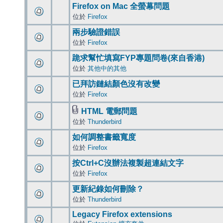
Firefox on Mac 全螢幕問題
位於
Firefox
兩步驗證錯誤
位於
Firefox
跪求幫忙填寫FYP專題問卷(來自香港)
位於
其他中的其他
已拜訪鏈結顏色沒有改變
位於
Firefox
HTML 電郵問題
位於
Thunderbird
如何調整書籤寬度
位於
Firefox
按Ctrl+C沒辦法複製超連結文字
位於
Firefox
更新紀錄如何刪除？
位於
Thunderbird
Legacy Firefox extensions