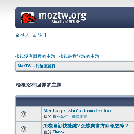
=
登入
註冊
檢視沒有回覆的主題
|
檢視最近討論的主題
MozTW
»
討論區首頁
檢視沒有回覆的主題
Meet a girl who's down for fun
位於
擴充套件 - 網頁瀏覽
怎樣自訂快捷鍵? 怎樣向官方回報故障？
位於
Firefox