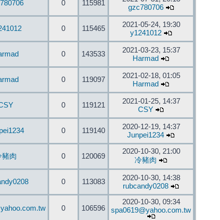
780706
0
115981
gzc780706
2021-05-24, 19:30
241012
0
115465
y1241012
2021-03-23, 15:37
armad
0
143533
Harmad
2021-02-18, 01:05
armad
0
119097
Harmad
2021-01-25, 14:37
CSY
0
119121
CSY
2020-12-19, 14:37
pei1234
0
119140
Junpei1234
2020-10-30, 21:00
冷豬肉
0
120069
冷豬肉
2020-10-30, 14:38
andy0208
0
113083
rubcandy0208
2020-10-30, 09:34
yahoo.com.tw
0
106596
spa0619@yahoo.com.tw