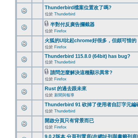
Thunderbird檔案位置改了嗎?
位於
Thunderbird
半對付反廣告攔截器
位於
Firefox
火狐的UI比起chrome好很多，但頗可惜的
位於
Firefox
Thunderbird 115.8.0 (64bit) has bug?
位於
Thunderbird
請問怎麼解決這種顯示異常?
位於
Firefox
Rust 的過去跟未來
位於
新聞與報導
Thunderbird 91 砍掉了使用者自訂字元
位於
Thunderbird
開啟分頁只有背景而已
位於
Firefox
9.0.2版本 分頁列置底(在網址列與書籤列底