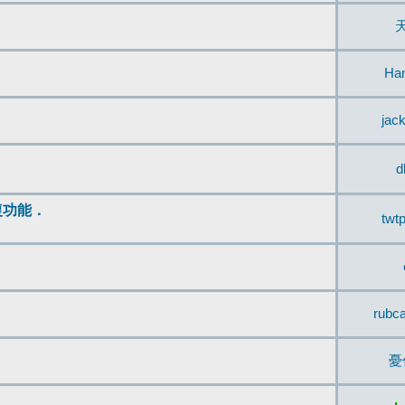
Ha
jac
d
復功能．
twt
rubc
憂