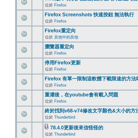
位於
Firefox
Firefox Screenshots 快速按鈕 無法執行
位於
Firefox
Firefox重定向
位於
其他中的其他
瀏覽器重定向
位於
Firefox
停用Firefox更新
位於
Firefox
Firefox 有單一限制這軟體下載限速的方法
位於
Firefox
重灌後，在youtube會有載入問題
位於
Firefox
終於找到v68-v74修改文字顏色&大小的方
位於
Thunderbird
78.4.0更新後來信怪怪的
位於
Thunderbird