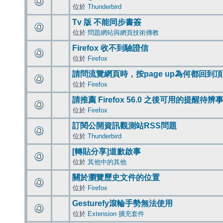
位於
Thunderbird
Tv 版 不能同步書簽
位於
問題網站與網頁技術傳教
Firefox 收不到驗證信
位於
Firefox
請問流覽網頁時，按page up為何都回到
位於
Firefox
請推薦 Firefox 56.0 之後可用的提醒待
位於
Firefox
訂閱公開資訊觀測站RSS問題
位於
Thunderbird
[轉貼分享]道歉啟事
位於
其他中的其他
關於瀏覽歷史文件的位置
位於
Firefox
Gesturefy滾輪手勢無法使用
位於
Extension 擴充套件