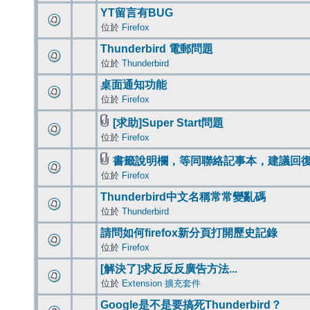
YT留言有BUG
位於
Firefox
Thunderbird 電郵問題
位於
Thunderbird
桌面通知功能
位於
Firefox
[求助]Super Start問題
位於
Firefox
書籤說明欄，等同聯絡記事本，建議回
位於
Firefox
Thunderbird中文名稱常常變亂碼
位於
Thunderbird
請問如何firefox新分頁打開歷史記錄
位於
Firefox
[解決了]求反反反廣告方法...
位於
Extension 擴充套件
Google是不是要搞死Thunderbird？