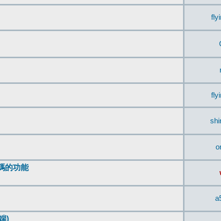
fly
fly
sh
o
編碼的功能
a
端)