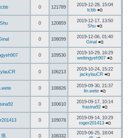
2019-12-28, 15:04
tcbb
0
121789
tcbb
2019-12-17, 13:50
Shu
0
120859
Shu
2019-12-06, 01:40
Ginal
0
108099
Ginal
2019-10-29, 16:29
ingyeh907
0
109530
weitingyeh907
2019-10-24, 15:22
kylauCR
0
106213
jackylauCR
2019-09-30, 21:37
n.wete
0
108826
lin.wete
2019-09-17, 10:14
asina92
0
100610
frasina92
2019-09-14, 10:29
er201413
0
109078
roger201413
2019-06-25, 18:04
痕
0
108332