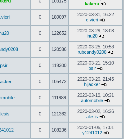
akeru
0
103175
kakeru
2020-03-31, 16:22
.vieri
0
180097
c.vieri
2020-03-29, 18:03
inu20
0
122652
inu20
2020-03-25, 10:58
andy0208
0
120936
rubcandy0208
2020-03-21, 15:10
psir
0
119300
psir
2020-03-20, 21:45
jacker
0
105472
hijacker
2020-03-19, 10:31
omobile
0
111989
automobile
2020-03-02, 16:36
lesis
0
121362
alesis
2020-01-05, 17:01
241012
0
108236
y1241012