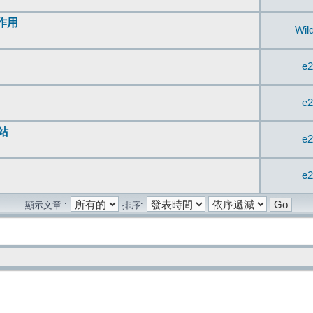
無作用
Wil
e2
e2
站
e2
e2
顯示文章 :
排序: