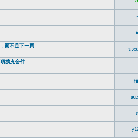
k
c
頂，而不是下一頁
rubc
辨事項擴充套件
hi
aut
a
y1