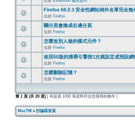
位於
Extension 擴充套件
Firefox 66.0.3 安全性網站例外名單完全
位於
Firefox
關分頁會換成右邊分頁
位於
Firefox
怎麼改別人做的樣式元件？
位於
Firefox
改回50版的搜尋引擎按1次就設定成預設網
位於
Firefox
怎麼刪除記憶？
位於
Firefox
第
1
頁 (共
20
頁)
[ 有超過 1000 筆資料符合您搜尋的條件 ]
MozTW
»
討論區首頁