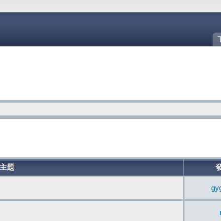
主題
gy