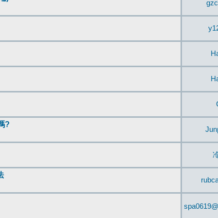
gzc
y1
H
H
嗎?
Jun
法
rubc
spa0619@