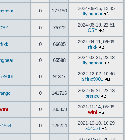
2024-08-15, 12:45
ingbear
0
177150
flyingbear
2024-06-19, 22:51
CSY
0
75772
CSY
2024-04-11, 09:09
rfrkk
0
66695
rfrkk
2024-02-21, 22:18
ingbear
0
65588
flyingbear
2022-12-02, 10:46
ine9001
0
91377
shine9001
2022-09-21, 22:13
range
0
141716
orange
2021-11-14, 05:38
wini
0
106899
wini
2021-10-10, 16:29
54554
0
126204
a54554
2021-07-31, 20:13