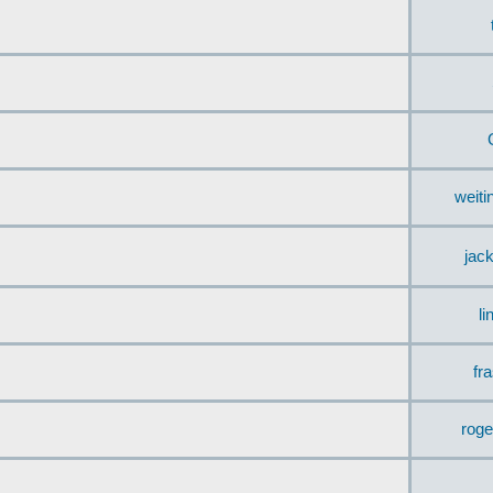
weit
jac
li
fr
rog