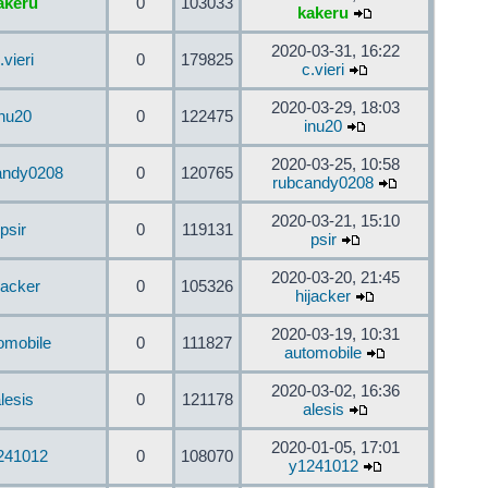
akeru
0
103033
kakeru
2020-03-31, 16:22
.vieri
0
179825
c.vieri
2020-03-29, 18:03
inu20
0
122475
inu20
2020-03-25, 10:58
andy0208
0
120765
rubcandy0208
2020-03-21, 15:10
psir
0
119131
psir
2020-03-20, 21:45
jacker
0
105326
hijacker
2020-03-19, 10:31
omobile
0
111827
automobile
2020-03-02, 16:36
lesis
0
121178
alesis
2020-01-05, 17:01
241012
0
108070
y1241012