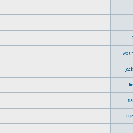
weit
jac
li
fr
rog