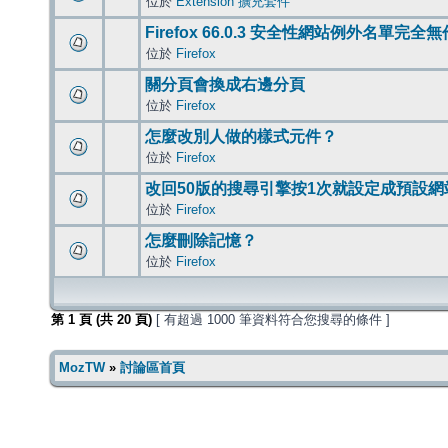
位於
Extension 擴充套件
Firefox 66.0.3 安全性網站例外名單完全
位於
Firefox
關分頁會換成右邊分頁
位於
Firefox
怎麼改別人做的樣式元件？
位於
Firefox
改回50版的搜尋引擎按1次就設定成預設網
位於
Firefox
怎麼刪除記憶？
位於
Firefox
第
1
頁 (共
20
頁)
[ 有超過 1000 筆資料符合您搜尋的條件 ]
MozTW
»
討論區首頁