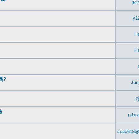
gzc
y1
H
H
嗎?
Jun
法
rubc
spa0619@