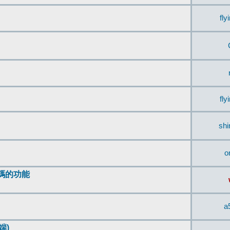
fly
fly
sh
o
編碼的功能
a
端)