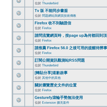
位於
Thunderbird
Tv 版 不能同步書簽
位於
問題網站與網頁技術傳教
Firefox 收不到驗證信
位於
Firefox
請問流覽網頁時，按page up為何都回到
位於
Firefox
請推薦 Firefox 56.0 之後可用的提醒待
位於
Firefox
訂閱公開資訊觀測站RSS問題
位於
Thunderbird
[轉貼分享]道歉啟事
位於
其他中的其他
關於瀏覽歷史文件的位置
位於
Firefox
Gesturefy滾輪手勢無法使用
位於
Extension 擴充套件