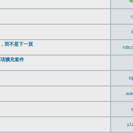
k
c
頂，而不是下一頁
rubc
辨事項擴充套件
hi
aut
a
y1