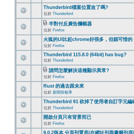
Thunderbird檔案位置改了嗎?
位於
Thunderbird
半對付反廣告攔截器
位於
Firefox
火狐的UI比起chrome好很多，但頗可惜的
位於
Firefox
Thunderbird 115.8.0 (64bit) has bug?
位於
Thunderbird
請問怎麼解決這種顯示異常?
位於
Firefox
Rust 的過去跟未來
位於
新聞與報導
Thunderbird 91 砍掉了使用者自訂字元
位於
Thunderbird
開啟分頁只有背景而已
位於
Firefox
9.0.2版本 分頁列置底(在網址列與書籤列底