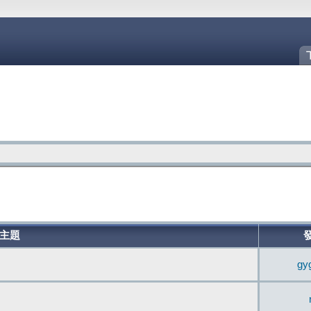
主題
gy