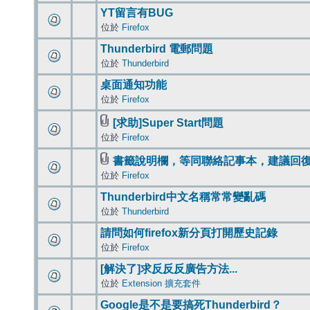
YT留言有BUG
位於
Firefox
Thunderbird 電郵問題
位於
Thunderbird
桌面通知功能
位於
Firefox
[求助]Super Start問題
位於
Firefox
書籤說明欄，等同聯絡記事本，建議回
位於
Firefox
Thunderbird中文名稱常常變亂碼
位於
Thunderbird
請問如何firefox新分頁打開歷史記錄
位於
Firefox
[解決了]求反反反廣告方法...
位於
Extension 擴充套件
Google是不是要搞死Thunderbird？