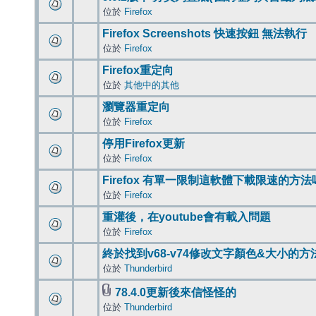
位於
Firefox
Firefox Screenshots 快速按鈕 無法執行
位於
Firefox
Firefox重定向
位於
其他中的其他
瀏覽器重定向
位於
Firefox
停用Firefox更新
位於
Firefox
Firefox 有單一限制這軟體下載限速的方法
位於
Firefox
重灌後，在youtube會有載入問題
位於
Firefox
終於找到v68-v74修改文字顏色&大小的方
位於
Thunderbird
78.4.0更新後來信怪怪的
位於
Thunderbird