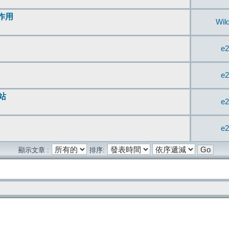
無作用
Wil
e2
e2
站
e2
e2
顯示文章 :
排序: