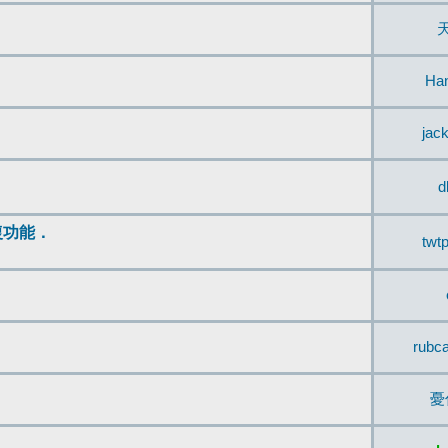
Ha
jac
d
復功能．
twt
rubc
憂