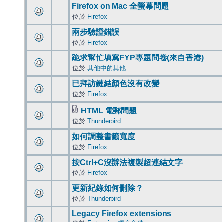
Firefox on Mac 全螢幕問題
位於
Firefox
兩步驗證錯誤
位於
Firefox
跪求幫忙填寫FYP專題問卷(來自香港)
位於
其他中的其他
已拜訪鏈結顏色沒有改變
位於
Firefox
HTML 電郵問題
位於
Thunderbird
如何調整書籤寬度
位於
Firefox
按Ctrl+C沒辦法複製超連結文字
位於
Firefox
更新紀錄如何刪除？
位於
Thunderbird
Legacy Firefox extensions