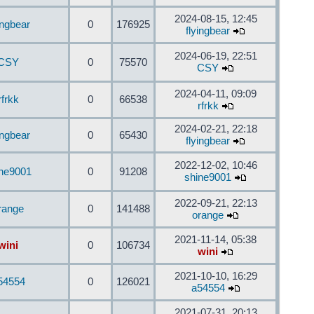
2024-08-15, 12:45
ingbear
0
176925
flyingbear
2024-06-19, 22:51
CSY
0
75570
CSY
2024-04-11, 09:09
rfrkk
0
66538
rfrkk
2024-02-21, 22:18
ingbear
0
65430
flyingbear
2022-12-02, 10:46
ine9001
0
91208
shine9001
2022-09-21, 22:13
range
0
141488
orange
2021-11-14, 05:38
wini
0
106734
wini
2021-10-10, 16:29
54554
0
126021
a54554
2021-07-31, 20:13