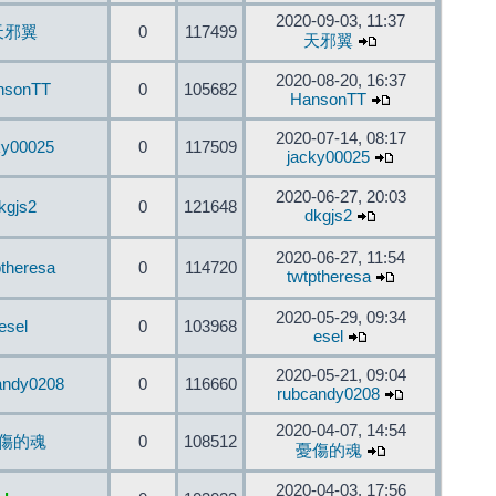
2020-09-03, 11:37
天邪翼
0
117499
天邪翼
2020-08-20, 16:37
nsonTT
0
105682
HansonTT
2020-07-14, 08:17
ky00025
0
117509
jacky00025
2020-06-27, 20:03
kgjs2
0
121648
dkgjs2
2020-06-27, 11:54
ptheresa
0
114720
twtptheresa
2020-05-29, 09:34
esel
0
103968
esel
2020-05-21, 09:04
andy0208
0
116660
rubcandy0208
2020-04-07, 14:54
傷的魂
0
108512
憂傷的魂
2020-04-03, 17:56