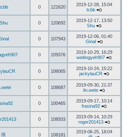
2019-12-28, 15:04
tcbb
0
121620
tcbb
2019-12-17, 13:50
Shu
0
120692
Shu
2019-12-06, 01:40
Ginal
0
107943
Ginal
2019-10-29, 16:29
ingyeh907
0
109376
weitingyeh907
2019-10-24, 15:22
kylauCR
0
106065
jackylauCR
2019-09-30, 21:37
n.wete
0
108687
lin.wete
2019-09-17, 10:14
asina92
0
100465
frasina92
2019-09-14, 10:29
er201413
0
108933
roger201413
2019-06-25, 18:04
痕
0
108181