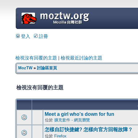
=
登入
註冊
檢視沒有回覆的主題
|
檢視最近討論的主題
MozTW
»
討論區首頁
檢視沒有回覆的主題
Meet a girl who's down for fun
位於
擴充套件 - 網頁瀏覽
怎樣自訂快捷鍵? 怎樣向官方回報故障？
位於
Firefox