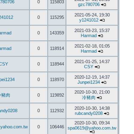
780706
0
115803
gzc780706
2021-05-24, 19:30
241012
0
115295
y1241012
2021-03-23, 15:37
armad
0
143359
Harmad
2021-02-18, 01:05
armad
0
118914
Harmad
2021-01-25, 14:37
CSY
0
118944
CSY
2020-12-19, 14:37
pei1234
0
118970
Junpei1234
2020-10-30, 21:00
冷豬肉
0
119892
冷豬肉
2020-10-30, 14:38
andy0208
0
112932
rubcandy0208
2020-10-30, 09:34
yahoo.com.tw
0
106446
spa0619@yahoo.com.tw