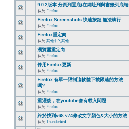
9.0.2版本 分頁列置底(在網址列與書籤列底端
位於
Firefox
Firefox Screenshots 快速按鈕 無法執行
位於
Firefox
Firefox重定向
位於
其他中的其他
瀏覽器重定向
位於
Firefox
停用Firefox更新
位於
Firefox
Firefox 有單一限制這軟體下載限速的方法
嗎?
位於
Firefox
重灌後，在youtube會有載入問題
位於
Firefox
終於找到v68-v74修改文字顏色&大小的方法
位於
Thunderbird