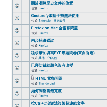
關於瀏覽歷史文件的位置
位於
Firefox
Gesturefy滾輪手勢無法使用
位於
Extension 擴充套件
Firefox on Mac 全螢幕問題
位於
Firefox
兩步驗證錯誤
位於
Firefox
跪求幫忙填寫FYP專題問卷(來自香港)
位於
其他中的其他
已拜訪鏈結顏色沒有改變
位於
Firefox
HTML 電郵問題
位於
Thunderbird
如何調整書籤寬度
位於
Firefox
按Ctrl+C沒辦法複製超連結文字