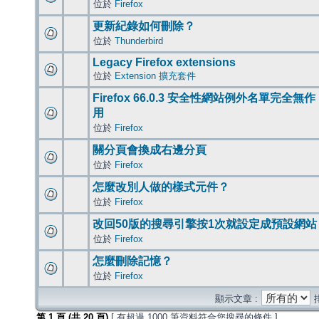
位於
Firefox
更新紀錄如何刪除？
位於
Thunderbird
Legacy Firefox extensions
位於
Extension 擴充套件
Firefox 66.0.3 安全性網站例外名單完全無作
用
位於
Firefox
關分頁會換成右邊分頁
位於
Firefox
怎麼改別人做的樣式元件？
位於
Firefox
改回50版的搜尋引擎按1次就設定成預設網站
位於
Firefox
怎麼刪除記憶？
位於
Firefox
顯示文章 :
第
1
頁 (共
20
頁)
[ 有超過 1000 筆資料符合您搜尋的條件 ]