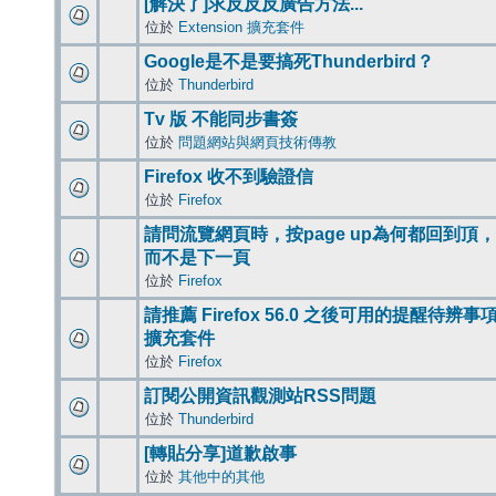
[解決了]求反反反廣告方法...
位於
Extension 擴充套件
Google是不是要搞死Thunderbird？
位於
Thunderbird
Tv 版 不能同步書簽
位於
問題網站與網頁技術傳教
Firefox 收不到驗證信
位於
Firefox
請問流覽網頁時，按page up為何都回到頂，
而不是下一頁
位於
Firefox
請推薦 Firefox 56.0 之後可用的提醒待辨事
擴充套件
位於
Firefox
訂閱公開資訊觀測站RSS問題
位於
Thunderbird
[轉貼分享]道歉啟事
位於
其他中的其他