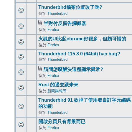
Thunderbird檔案位置改了嗎?
位於
Thunderbird
半對付反廣告攔截器
位於
Firefox
火狐的UI比起chrome好很多，但頗可惜的
位於
Firefox
Thunderbird 115.8.0 (64bit) has bug?
位於
Thunderbird
請問怎麼解決這種顯示異常?
位於
Firefox
Rust 的過去跟未來
位於
新聞與報導
Thunderbird 91 砍掉了使用者自訂字元編碼
的功能
位於
Thunderbird
開啟分頁只有背景而已
位於
Firefox