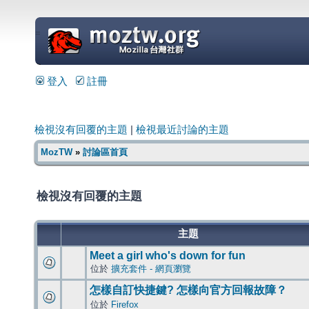
=
登入
註冊
檢視沒有回覆的主題
|
檢視最近討論的主題
MozTW
»
討論區首頁
檢視沒有回覆的主題
主題
Meet a girl who's down for fun
位於
擴充套件 - 網頁瀏覽
怎樣自訂快捷鍵? 怎樣向官方回報故障？
位於
Firefox