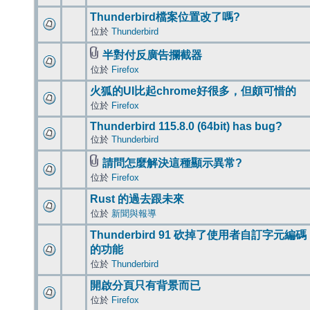
Thunderbird檔案位置改了嗎?
位於
Thunderbird
半對付反廣告攔截器
位於
Firefox
火狐的UI比起chrome好很多，但頗可惜的
位於
Firefox
Thunderbird 115.8.0 (64bit) has bug?
位於
Thunderbird
請問怎麼解決這種顯示異常?
位於
Firefox
Rust 的過去跟未來
位於
新聞與報導
Thunderbird 91 砍掉了使用者自訂字元編碼
的功能
位於
Thunderbird
開啟分頁只有背景而已
位於
Firefox