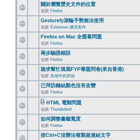
關於瀏覽歷史文件的位置
位於
Firefox
Gesturefy滾輪手勢無法使用
位於
Extension 擴充套件
Firefox on Mac 全螢幕問題
位於
Firefox
兩步驗證錯誤
位於
Firefox
跪求幫忙填寫FYP專題問卷(來自香港)
位於
其他中的其他
已拜訪鏈結顏色沒有改變
位於
Firefox
HTML 電郵問題
位於
Thunderbird
如何調整書籤寬度
位於
Firefox
按Ctrl+C沒辦法複製超連結文字