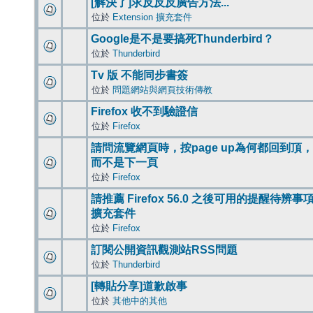
[解決了]求反反反廣告方法...
位於
Extension 擴充套件
Google是不是要搞死Thunderbird？
位於
Thunderbird
Tv 版 不能同步書簽
位於
問題網站與網頁技術傳教
Firefox 收不到驗證信
位於
Firefox
請問流覽網頁時，按page up為何都回到頂，
而不是下一頁
位於
Firefox
請推薦 Firefox 56.0 之後可用的提醒待辨事
擴充套件
位於
Firefox
訂閱公開資訊觀測站RSS問題
位於
Thunderbird
[轉貼分享]道歉啟事
位於
其他中的其他