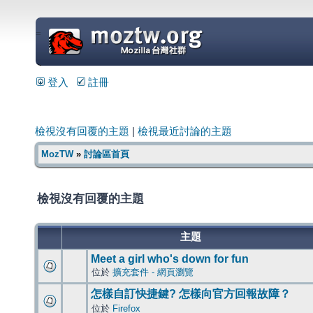
=
登入
註冊
檢視沒有回覆的主題
|
檢視最近討論的主題
MozTW
»
討論區首頁
檢視沒有回覆的主題
主題
Meet a girl who's down for fun
位於
擴充套件 - 網頁瀏覽
怎樣自訂快捷鍵? 怎樣向官方回報故障？
位於
Firefox