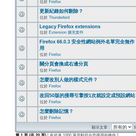
位於
Firefox
更新紀錄如何刪除？
位於
Thunderbird
Legacy Firefox extensions
位於
Extension 擴充套件
Firefox 66.0.3 安全性網站例外名單完全無作
用
位於
Firefox
關分頁會換成右邊分頁
位於
Firefox
怎麼改別人做的樣式元件？
位於
Firefox
改回50版的搜尋引擎按1次就設定成預設網站
位於
Firefox
怎麼刪除記憶？
位於
Firefox
顯示文章 :
第
1
頁 (共
20
頁)
[ 有超過 1000 筆資料符合您搜尋的條件 ]