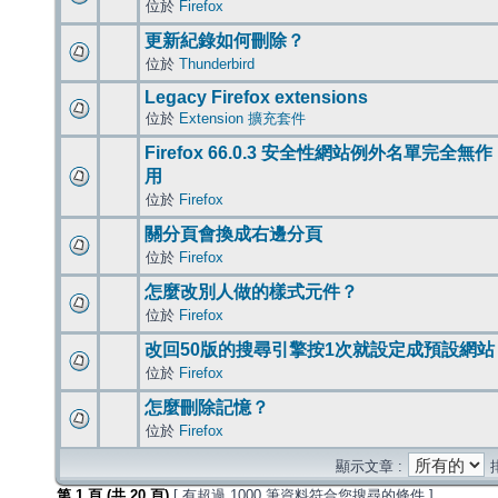
位於
Firefox
更新紀錄如何刪除？
位於
Thunderbird
Legacy Firefox extensions
位於
Extension 擴充套件
Firefox 66.0.3 安全性網站例外名單完全無作
用
位於
Firefox
關分頁會換成右邊分頁
位於
Firefox
怎麼改別人做的樣式元件？
位於
Firefox
改回50版的搜尋引擎按1次就設定成預設網站
位於
Firefox
怎麼刪除記憶？
位於
Firefox
顯示文章 :
第
1
頁 (共
20
頁)
[ 有超過 1000 筆資料符合您搜尋的條件 ]