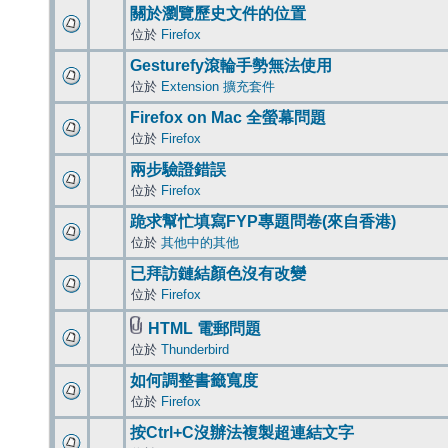
關於瀏覽歷史文件的位置
位於
Firefox
Gesturefy滾輪手勢無法使用
位於
Extension 擴充套件
Firefox on Mac 全螢幕問題
位於
Firefox
兩步驗證錯誤
位於
Firefox
跪求幫忙填寫FYP專題問卷(來自香港)
位於
其他中的其他
已拜訪鏈結顏色沒有改變
位於
Firefox
HTML 電郵問題
位於
Thunderbird
如何調整書籤寬度
位於
Firefox
按Ctrl+C沒辦法複製超連結文字