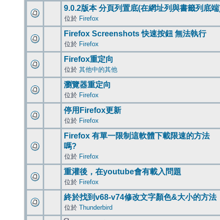
9.0.2版本 分頁列置底(在網址列與書籤列底端
位於
Firefox
Firefox Screenshots 快速按鈕 無法執行
位於
Firefox
Firefox重定向
位於
其他中的其他
瀏覽器重定向
位於
Firefox
停用Firefox更新
位於
Firefox
Firefox 有單一限制這軟體下載限速的方法
嗎?
位於
Firefox
重灌後，在youtube會有載入問題
位於
Firefox
終於找到v68-v74修改文字顏色&大小的方法
位於
Thunderbird