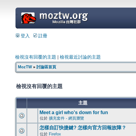
=
登入
註冊
檢視沒有回覆的主題
|
檢視最近討論的主題
MozTW
»
討論區首頁
檢視沒有回覆的主題
主題
Meet a girl who's down for fun
位於
擴充套件 - 網頁瀏覽
怎樣自訂快捷鍵? 怎樣向官方回報故障？
位於
Firefox