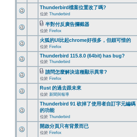
Thunderbird檔案位置改了嗎?
位於
Thunderbird
半對付反廣告攔截器
位於
Firefox
火狐的UI比起chrome好很多，但頗可惜的
位於
Firefox
Thunderbird 115.8.0 (64bit) has bug?
位於
Thunderbird
請問怎麼解決這種顯示異常?
位於
Firefox
Rust 的過去跟未來
位於
新聞與報導
Thunderbird 91 砍掉了使用者自訂字元編碼
的功能
位於
Thunderbird
開啟分頁只有背景而已
位於
Firefox