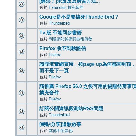
[解決了]求反反反廣告方法...
位於
Extension 擴充套件
Google是不是要搞死Thunderbird？
位於
Thunderbird
Tv 版 不能同步書簽
位於
問題網站與網頁技術傳教
Firefox 收不到驗證信
位於
Firefox
請問流覽網頁時，按page up為何都回到頂，
而不是下一頁
位於
Firefox
請推薦 Firefox 56.0 之後可用的提醒待辨事
擴充套件
位於
Firefox
訂閱公開資訊觀測站RSS問題
位於
Thunderbird
[轉貼分享]道歉啟事
位於
其他中的其他