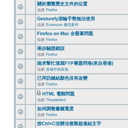
關於瀏覽歷史文件的位置
位於
Firefox
Gesturefy滾輪手勢無法使用
位於
Extension 擴充套件
Firefox on Mac 全螢幕問題
位於
Firefox
兩步驗證錯誤
位於
Firefox
跪求幫忙填寫FYP專題問卷(來自香港)
位於
其他中的其他
已拜訪鏈結顏色沒有改變
位於
Firefox
HTML 電郵問題
位於
Thunderbird
如何調整書籤寬度
位於
Firefox
按Ctrl+C沒辦法複製超連結文字