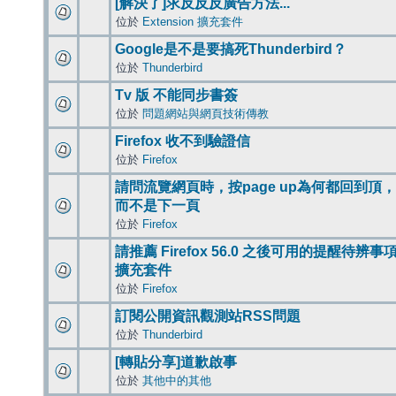
[解決了]求反反反廣告方法...
位於
Extension 擴充套件
Google是不是要搞死Thunderbird？
位於
Thunderbird
Tv 版 不能同步書簽
位於
問題網站與網頁技術傳教
Firefox 收不到驗證信
位於
Firefox
請問流覽網頁時，按page up為何都回到頂，
而不是下一頁
位於
Firefox
請推薦 Firefox 56.0 之後可用的提醒待辨事
擴充套件
位於
Firefox
訂閱公開資訊觀測站RSS問題
位於
Thunderbird
[轉貼分享]道歉啟事
位於
其他中的其他