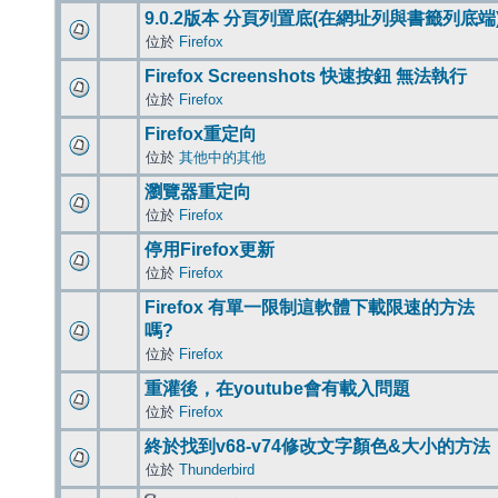
9.0.2版本 分頁列置底(在網址列與書籤列底端
位於
Firefox
Firefox Screenshots 快速按鈕 無法執行
位於
Firefox
Firefox重定向
位於
其他中的其他
瀏覽器重定向
位於
Firefox
停用Firefox更新
位於
Firefox
Firefox 有單一限制這軟體下載限速的方法
嗎?
位於
Firefox
重灌後，在youtube會有載入問題
位於
Firefox
終於找到v68-v74修改文字顏色&大小的方法
位於
Thunderbird