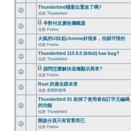
Thunderbird檔案位置改了嗎?
位於
Thunderbird
半對付反廣告攔截器
位於
Firefox
火狐的UI比起chrome好很多，但頗可惜的
位於
Firefox
Thunderbird 115.8.0 (64bit) has bug?
位於
Thunderbird
請問怎麼解決這種顯示異常?
位於
Firefox
Rust 的過去跟未來
位於
新聞與報導
Thunderbird 91 砍掉了使用者自訂字元編碼
的功能
位於
Thunderbird
開啟分頁只有背景而已
位於
Firefox