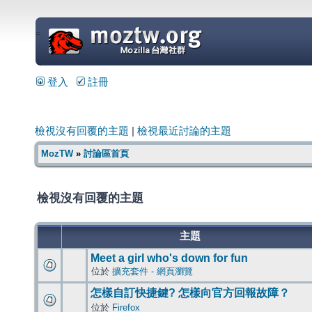
=
登入
註冊
檢視沒有回覆的主題
|
檢視最近討論的主題
MozTW
»
討論區首頁
檢視沒有回覆的主題
主題
Meet a girl who's down for fun
位於
擴充套件 - 網頁瀏覽
怎樣自訂快捷鍵? 怎樣向官方回報故障？
位於
Firefox