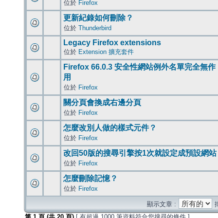
位於
Firefox
更新紀錄如何刪除？
位於
Thunderbird
Legacy Firefox extensions
位於
Extension 擴充套件
Firefox 66.0.3 安全性網站例外名單完全無作
用
位於
Firefox
關分頁會換成右邊分頁
位於
Firefox
怎麼改別人做的樣式元件？
位於
Firefox
改回50版的搜尋引擎按1次就設定成預設網站
位於
Firefox
怎麼刪除記憶？
位於
Firefox
顯示文章 :
第
1
頁 (共
20
頁)
[ 有超過 1000 筆資料符合您搜尋的條件 ]