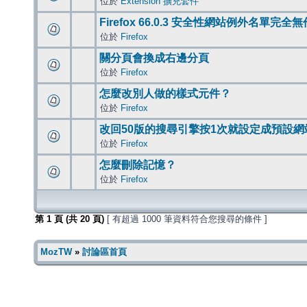
位於
Extension 擴充套件
Firefox 66.0.3 安全性網站例外名單完全
位於
Firefox
關分頁會換成右邊分頁
位於
Firefox
怎麼改別人做的樣式元件？
位於
Firefox
改回50版的搜尋引擎按1次就設定成預設網
位於
Firefox
怎麼刪除記憶？
位於
Firefox
第
1
頁 (共
20
頁)
[ 有超過 1000 筆資料符合您搜尋的條件 ]
MozTW
»
討論區首頁