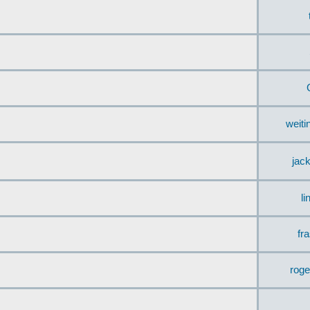
weit
jac
li
fr
rog