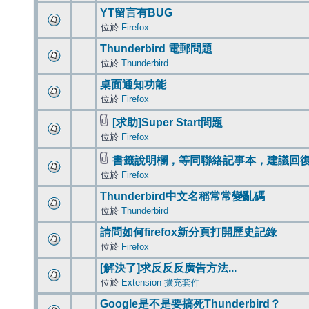
YT留言有BUG
位於
Firefox
Thunderbird 電郵問題
位於
Thunderbird
桌面通知功能
位於
Firefox
[求助]Super Start問題
位於
Firefox
書籤說明欄，等同聯絡記事本，建議回
位於
Firefox
Thunderbird中文名稱常常變亂碼
位於
Thunderbird
請問如何firefox新分頁打開歷史記錄
位於
Firefox
[解決了]求反反反廣告方法...
位於
Extension 擴充套件
Google是不是要搞死Thunderbird？