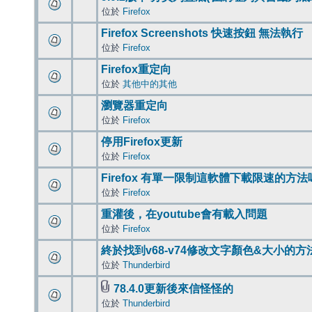
位於
Firefox
Firefox Screenshots 快速按鈕 無法執行
位於
Firefox
Firefox重定向
位於
其他中的其他
瀏覽器重定向
位於
Firefox
停用Firefox更新
位於
Firefox
Firefox 有單一限制這軟體下載限速的方法
位於
Firefox
重灌後，在youtube會有載入問題
位於
Firefox
終於找到v68-v74修改文字顏色&大小的方
位於
Thunderbird
78.4.0更新後來信怪怪的
位於
Thunderbird