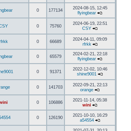
2024-08-15, 12:45
ingbear
0
177134
flyingbear
2024-06-19, 22:51
CSY
0
75760
CSY
2024-04-11, 09:09
rfrkk
0
66689
rfrkk
2024-02-21, 22:18
ingbear
0
65579
flyingbear
2022-12-02, 10:46
ine9001
0
91371
shine9001
2022-09-21, 22:13
range
0
141703
orange
2021-11-14, 05:38
wini
0
106886
wini
2021-10-10, 16:29
54554
0
126190
a54554
2021-07-31, 20:13