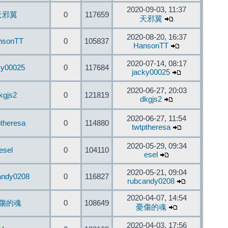
2020-09-03, 11:37
天邪翼
0
117659
天邪翼
2020-08-20, 16:37
nsonTT
0
105837
HansonTT
2020-07-14, 08:17
ky00025
0
117684
jacky00025
2020-06-27, 20:03
kgjs2
0
121819
dkgjs2
2020-06-27, 11:54
ptheresa
0
114880
twtptheresa
2020-05-29, 09:34
esel
0
104110
esel
2020-05-21, 09:04
andy0208
0
116827
rubcandy0208
2020-04-07, 14:54
傷的魂
0
108649
憂傷的魂
2020-04-03, 17:56