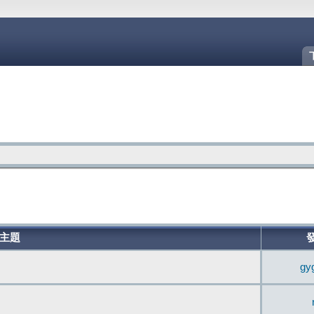
主題
gy