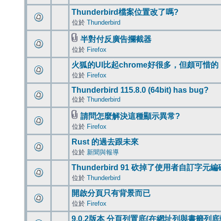
Thunderbird檔案位置改了嗎?
位於
Thunderbird
半對付反廣告攔截器
位於
Firefox
火狐的UI比起chrome好很多，但頗可惜的
位於
Firefox
Thunderbird 115.8.0 (64bit) has bug?
位於
Thunderbird
請問怎麼解決這種顯示異常?
位於
Firefox
Rust 的過去跟未來
位於
新聞與報導
Thunderbird 91 砍掉了使用者自訂字元
位於
Thunderbird
開啟分頁只有背景而已
位於
Firefox
9.0.2版本 分頁列置底(在網址列與書籤列底