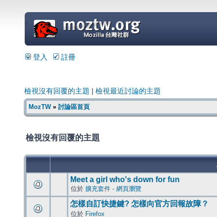
=
登入
註冊
檢視沒有回覆的主題
|
檢視最近討論的主題
MozTW
»
討論區首頁
檢視沒有回覆的主題
Meet a girl who's down for fun
位於
擴充套件 - 網頁瀏覽
怎樣自訂快捷鍵? 怎樣向官方回報故障？
位於
Firefox