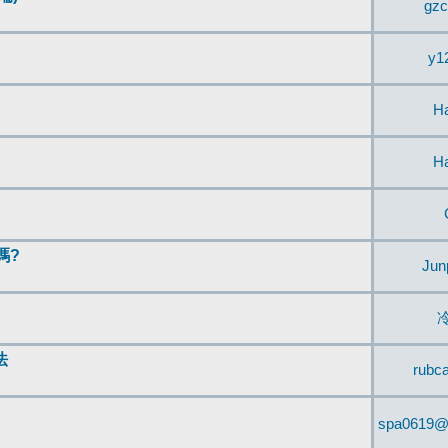
gzc
y1
H
H
嗎?
Jun
法
rubc
spa0619@