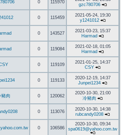
780706
0
115970
gzc780706
2021-05-24, 19:30
241012
0
115459
y1241012
2021-03-23, 15:37
armad
0
143527
Harmad
2021-02-18, 01:05
armad
0
119084
Harmad
2021-01-25, 14:37
CSY
0
119109
CSY
2020-12-19, 14:37
pei1234
0
119133
Junpei1234
2020-10-30, 21:00
冷豬肉
0
120062
冷豬肉
2020-10-30, 14:38
andy0208
0
113076
rubcandy0208
2020-10-30, 09:34
yahoo.com.tw
0
106586
spa0619@yahoo.com.tw