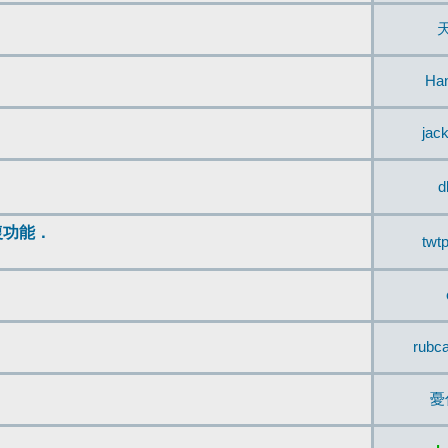
Ha
jac
d
復功能．
twt
rubc
憂