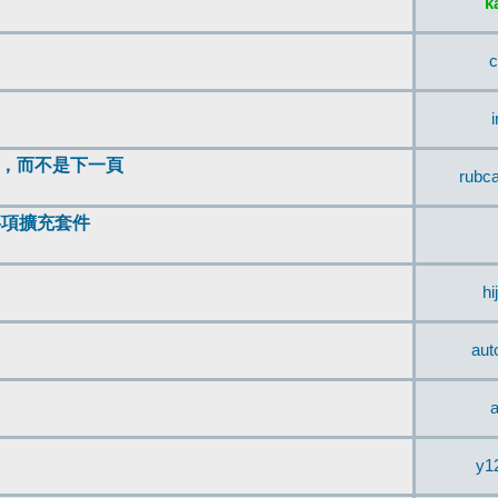
k
c
頂，而不是下一頁
rubc
辨事項擴充套件
hi
aut
a
y1