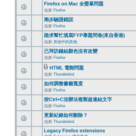
Firefox on Mac 全螢幕問題
位於
Firefox
兩步驗證錯誤
位於
Firefox
跪求幫忙填寫FYP專題問卷(來自香港)
位於
其他中的其他
已拜訪鏈結顏色沒有改變
位於
Firefox
HTML 電郵問題
位於
Thunderbird
如何調整書籤寬度
位於
Firefox
按Ctrl+C沒辦法複製超連結文字
位於
Firefox
更新紀錄如何刪除？
位於
Thunderbird
Legacy Firefox extensions