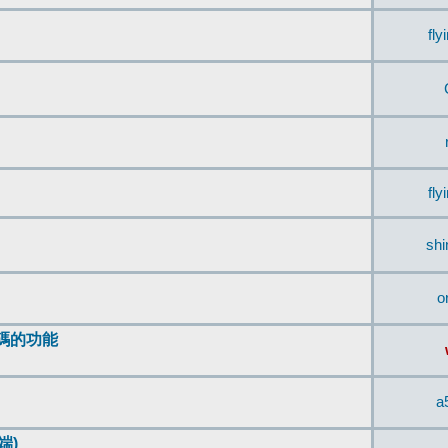
fly
fly
sh
o
編碼的功能
a
端)