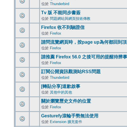
位於
Thunderbird
Tv 版 不能同步書簽
位於
問題網站與網頁技術傳教
Firefox 收不到驗證信
位於
Firefox
請問流覽網頁時，按page up為何都回到
位於
Firefox
請推薦 Firefox 56.0 之後可用的提醒待
位於
Firefox
訂閱公開資訊觀測站RSS問題
位於
Thunderbird
[轉貼分享]道歉啟事
位於
其他中的其他
關於瀏覽歷史文件的位置
位於
Firefox
Gesturefy滾輪手勢無法使用
位於
Extension 擴充套件