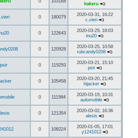
akeru
0
103168
kakeru
2020-03-31, 16:22
.vieri
0
180079
c.vieri
2020-03-29, 18:03
inu20
0
122643
inu20
2020-03-25, 10:58
andy0208
0
120928
rubcandy0208
2020-03-21, 15:10
psir
0
119293
psir
2020-03-20, 21:45
jacker
0
105458
hijacker
2020-03-19, 10:31
omobile
0
111984
automobile
2020-03-02, 16:36
lesis
0
121354
alesis
2020-01-05, 17:01
241012
0
108224
y1241012