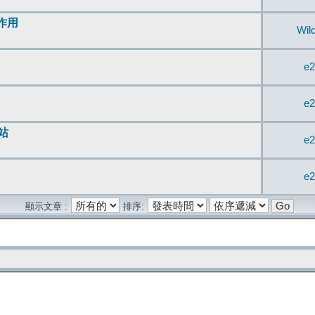
無作用
Wil
e2
e2
站
e2
e2
顯示文章 :
排序: