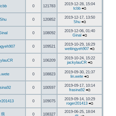
2019-12-28, 15:04
tcbb
0
121783
tcbb
2019-12-17, 13:50
Shu
0
120852
Shu
2019-12-06, 01:40
Ginal
0
108092
Ginal
2019-10-29, 16:29
ingyeh907
0
109521
weitingyeh907
2019-10-24, 15:22
kylauCR
0
106209
jackylauCR
2019-09-30, 21:37
n.wete
0
108823
lin.wete
2019-09-17, 10:14
asina92
0
100597
frasina92
2019-09-14, 10:29
er201413
0
109075
roger201413
2019-06-25, 18:04
痕
0
108327