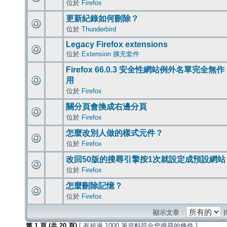
位於
Firefox
更新紀錄如何刪除？
位於
Thunderbird
Legacy Firefox extensions
位於
Extension 擴充套件
Firefox 66.0.3 安全性網站例外名單完全無作
用
位於
Firefox
關分頁會換成右邊分頁
位於
Firefox
怎麼改別人做的樣式元件？
位於
Firefox
改回50版的搜尋引擎按1次就設定成預設網站
位於
Firefox
怎麼刪除記憶？
位於
Firefox
顯示文章 :
第
1
頁 (共
20
頁)
[ 有超過 1000 筆資料符合您搜尋的條件 ]