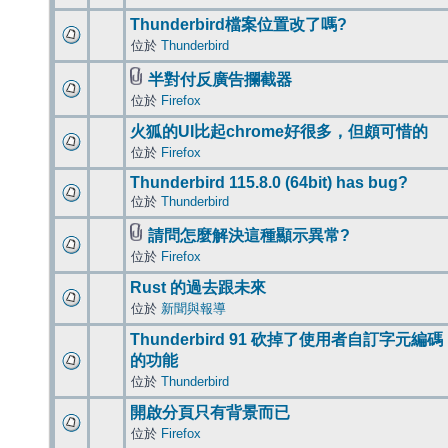
Thunderbird檔案位置改了嗎?
位於
Thunderbird
半對付反廣告攔截器
位於
Firefox
火狐的UI比起chrome好很多，但頗可惜的
位於
Firefox
Thunderbird 115.8.0 (64bit) has bug?
位於
Thunderbird
請問怎麼解決這種顯示異常?
位於
Firefox
Rust 的過去跟未來
位於
新聞與報導
Thunderbird 91 砍掉了使用者自訂字元編碼
的功能
位於
Thunderbird
開啟分頁只有背景而已
位於
Firefox