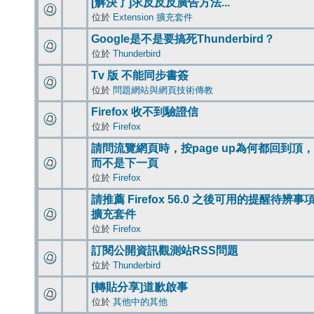
[解決了]求反反反廣告方法...
位於
Extension 擴充套件
Google是不是要搞死Thunderbird？
位於
Thunderbird
Tv 版 不能同步書簽
位於
問題網站與網頁技術傳教
Firefox 收不到驗證信
位於
Firefox
請問流覽網頁時，按page up為何都回到頂，
而不是下一頁
位於
Firefox
請推薦 Firefox 56.0 之後可用的提醒待辨事
擴充套件
位於
Firefox
訂閱公開資訊觀測站RSS問題
位於
Thunderbird
[轉貼分享]道歉啟事
位於
其他中的其他