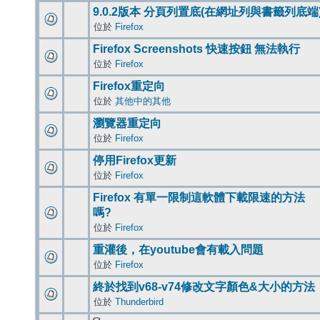
9.0.2版本 分頁列置底(在網址列與書籤列底端
位於
Firefox
Firefox Screenshots 快速按鈕 無法執行
位於
Firefox
Firefox重定向
位於
其他中的其他
瀏覽器重定向
位於
Firefox
停用Firefox更新
位於
Firefox
Firefox 有單一限制這軟體下載限速的方法
嗎?
位於
Firefox
重灌後，在youtube會有載入問題
位於
Firefox
終於找到v68-v74修改文字顏色&大小的方法
位於
Thunderbird