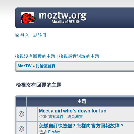
=
登入
註冊
檢視沒有回覆的主題
|
檢視最近討論的主題
MozTW
»
討論區首頁
檢視沒有回覆的主題
主題
Meet a girl who's down for fun
位於
擴充套件 - 網頁瀏覽
怎樣自訂快捷鍵? 怎樣向官方回報故障？
位於
Firefox