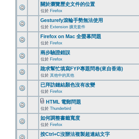
關於瀏覽歷史文件的位置
位於
Firefox
Gesturefy滾輪手勢無法使用
位於
Extension 擴充套件
Firefox on Mac 全螢幕問題
位於
Firefox
兩步驗證錯誤
位於
Firefox
跪求幫忙填寫FYP專題問卷(來自香港)
位於
其他中的其他
已拜訪鏈結顏色沒有改變
位於
Firefox
HTML 電郵問題
位於
Thunderbird
如何調整書籤寬度
位於
Firefox
按Ctrl+C沒辦法複製超連結文字