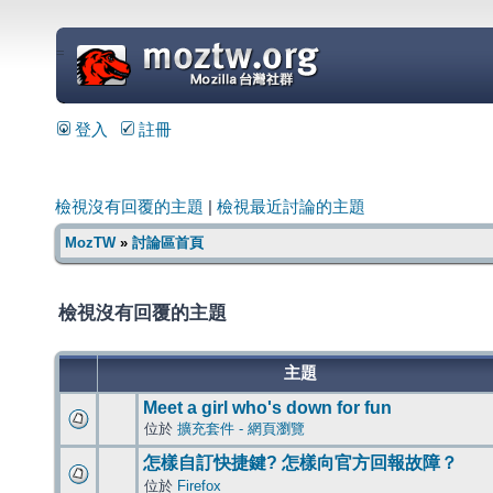
=
登入
註冊
檢視沒有回覆的主題
|
檢視最近討論的主題
MozTW
»
討論區首頁
檢視沒有回覆的主題
主題
Meet a girl who's down for fun
位於
擴充套件 - 網頁瀏覽
怎樣自訂快捷鍵? 怎樣向官方回報故障？
位於
Firefox