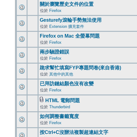
關於瀏覽歷史文件的位置
位於
Firefox
Gesturefy滾輪手勢無法使用
位於
Extension 擴充套件
Firefox on Mac 全螢幕問題
位於
Firefox
兩步驗證錯誤
位於
Firefox
跪求幫忙填寫FYP專題問卷(來自香港)
位於
其他中的其他
已拜訪鏈結顏色沒有改變
位於
Firefox
HTML 電郵問題
位於
Thunderbird
如何調整書籤寬度
位於
Firefox
按Ctrl+C沒辦法複製超連結文字