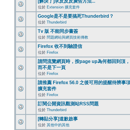
[解決了]求反反反廣告方法...
位於
Extension 擴充套件
Google是不是要搞死Thunderbird？
位於
Thunderbird
Tv 版 不能同步書簽
位於
問題網站與網頁技術傳教
Firefox 收不到驗證信
位於
Firefox
請問流覽網頁時，按page up為何都回到頂，
而不是下一頁
位於
Firefox
請推薦 Firefox 56.0 之後可用的提醒待辨事
擴充套件
位於
Firefox
訂閱公開資訊觀測站RSS問題
位於
Thunderbird
[轉貼分享]道歉啟事
位於
其他中的其他