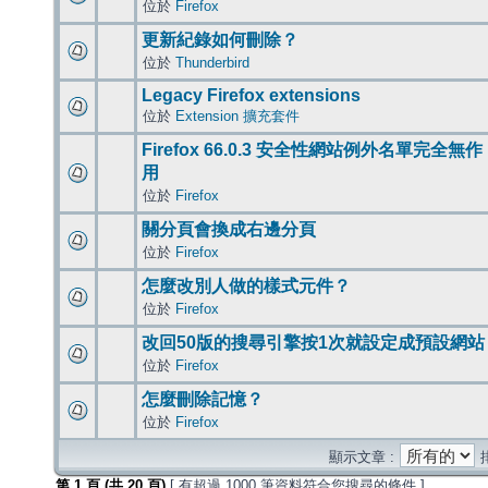
位於
Firefox
更新紀錄如何刪除？
位於
Thunderbird
Legacy Firefox extensions
位於
Extension 擴充套件
Firefox 66.0.3 安全性網站例外名單完全無作
用
位於
Firefox
關分頁會換成右邊分頁
位於
Firefox
怎麼改別人做的樣式元件？
位於
Firefox
改回50版的搜尋引擎按1次就設定成預設網站
位於
Firefox
怎麼刪除記憶？
位於
Firefox
顯示文章 :
第
1
頁 (共
20
頁)
[ 有超過 1000 筆資料符合您搜尋的條件 ]