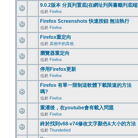
9.0.2版本 分頁列置底(在網址列與書籤列底端
位於
Firefox
Firefox Screenshots 快速按鈕 無法執行
位於
Firefox
Firefox重定向
位於
其他中的其他
瀏覽器重定向
位於
Firefox
停用Firefox更新
位於
Firefox
Firefox 有單一限制這軟體下載限速的方法
嗎?
位於
Firefox
重灌後，在youtube會有載入問題
位於
Firefox
終於找到v68-v74修改文字顏色&大小的方法
位於
Thunderbird