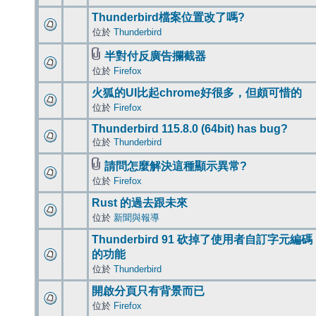
Thunderbird檔案位置改了嗎?
位於
Thunderbird
半對付反廣告攔截器
位於
Firefox
火狐的UI比起chrome好很多，但頗可惜的
位於
Firefox
Thunderbird 115.8.0 (64bit) has bug?
位於
Thunderbird
請問怎麼解決這種顯示異常?
位於
Firefox
Rust 的過去跟未來
位於
新聞與報導
Thunderbird 91 砍掉了使用者自訂字元編碼
的功能
位於
Thunderbird
開啟分頁只有背景而已
位於
Firefox