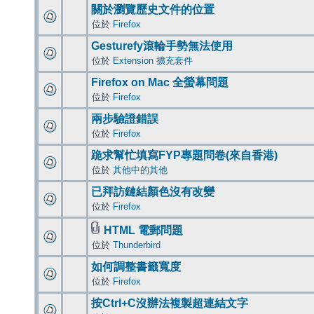
關於瀏覽歷史文件的位置
位於
Firefox
Gesturefy滾輪手勢無法使用
位於
Extension 擴充套件
Firefox on Mac 全螢幕問題
位於
Firefox
兩步驗證錯誤
位於
Firefox
跪求幫忙填寫FYP專題問卷(來自香港)
位於
其他中的其他
已拜訪鏈結顏色沒有改變
位於
Firefox
HTML 電郵問題
位於
Thunderbird
如何調整書籤寬度
位於
Firefox
按Ctrl+C沒辦法複製超連結文字