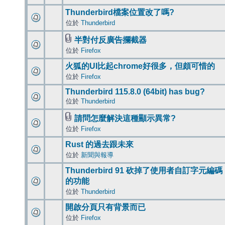
Thunderbird檔案位置改了嗎?
位於
Thunderbird
半對付反廣告攔截器
位於
Firefox
火狐的UI比起chrome好很多，但頗可惜的
位於
Firefox
Thunderbird 115.8.0 (64bit) has bug?
位於
Thunderbird
請問怎麼解決這種顯示異常?
位於
Firefox
Rust 的過去跟未來
位於
新聞與報導
Thunderbird 91 砍掉了使用者自訂字元編碼
的功能
位於
Thunderbird
開啟分頁只有背景而已
位於
Firefox