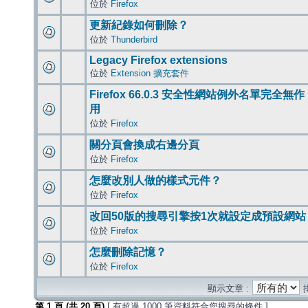
位於
Firefox
更新紀錄如何刪除？
位於
Thunderbird
Legacy Firefox extensions
位於
Extension 擴充套件
Firefox 66.0.3 安全性網站例外名單完全無作
用
位於
Firefox
關分頁會換成右邊分頁
位於
Firefox
怎麼改別人做的樣式元件？
位於
Firefox
改回50版的搜尋引擎按1次就設定成預設網站
位於
Firefox
怎麼刪除記憶？
位於
Firefox
顯示文章 :
第
1
頁 (共
20
頁)
[ 有超過 1000 筆資料符合您搜尋的條件 ]