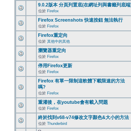
9.0.2版本 分頁列置底(在網址列與書籤列底端
位於
Firefox
Firefox Screenshots 快速按鈕 無法執行
位於
Firefox
Firefox重定向
位於
其他中的其他
瀏覽器重定向
位於
Firefox
停用Firefox更新
位於
Firefox
Firefox 有單一限制這軟體下載限速的方法
嗎?
位於
Firefox
重灌後，在youtube會有載入問題
位於
Firefox
終於找到v68-v74修改文字顏色&大小的方法
位於
Thunderbird