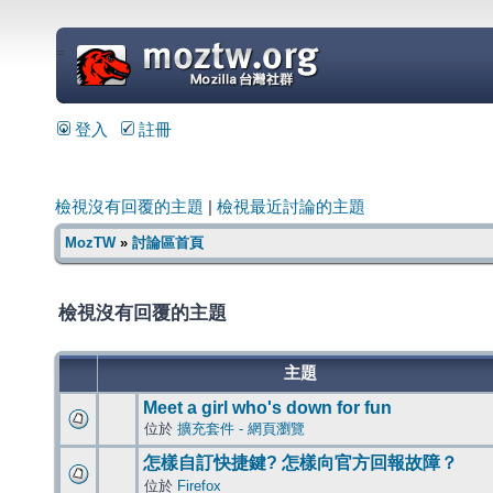
=
登入
註冊
檢視沒有回覆的主題
|
檢視最近討論的主題
MozTW
»
討論區首頁
檢視沒有回覆的主題
主題
Meet a girl who's down for fun
位於
擴充套件 - 網頁瀏覽
怎樣自訂快捷鍵? 怎樣向官方回報故障？
位於
Firefox