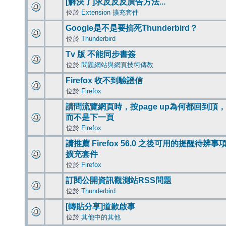
[解決了]求反反反廣告方法...
位於
Extension 擴充套件
Google是不是要搞死Thunderbird？
位於
Thunderbird
Tv 版 不能同步書簽
位於
問題網站與網頁技術傳教
Firefox 收不到驗證信
位於
Firefox
請問流覽網頁時，按page up為何都回到頂，
而不是下一頁
位於
Firefox
請推薦 Firefox 56.0 之後可用的提醒待辨事
擴充套件
位於
Firefox
訂閱公開資訊觀測站RSS問題
位於
Thunderbird
[轉貼分享]道歉啟事
位於
其他中的其他