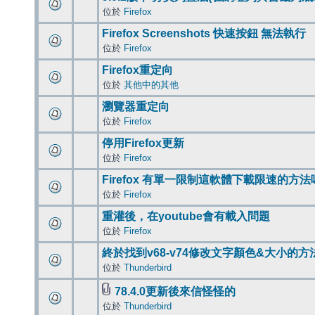
位於
Firefox
Firefox Screenshots 快速按鈕 無法執行
位於
Firefox
Firefox重定向
位於
其他中的其他
瀏覽器重定向
位於
Firefox
停用Firefox更新
位於
Firefox
Firefox 有單一限制這軟體下載限速的方法
位於
Firefox
重灌後，在youtube會有載入問題
位於
Firefox
終於找到v68-v74修改文字顏色&大小的方
位於
Thunderbird
78.4.0更新後來信怪怪的
位於
Thunderbird