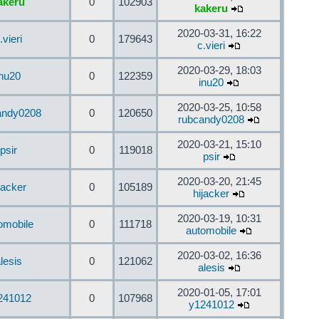
akeru
0
102903
kakeru
2020-03-31, 16:22
.vieri
0
179643
c.vieri
2020-03-29, 18:03
inu20
0
122359
inu20
2020-03-25, 10:58
andy0208
0
120650
rubcandy0208
2020-03-21, 15:10
psir
0
119018
psir
2020-03-20, 21:45
jacker
0
105189
hijacker
2020-03-19, 10:31
omobile
0
111718
automobile
2020-03-02, 16:36
lesis
0
121062
alesis
2020-01-05, 17:01
241012
0
107968
y1241012