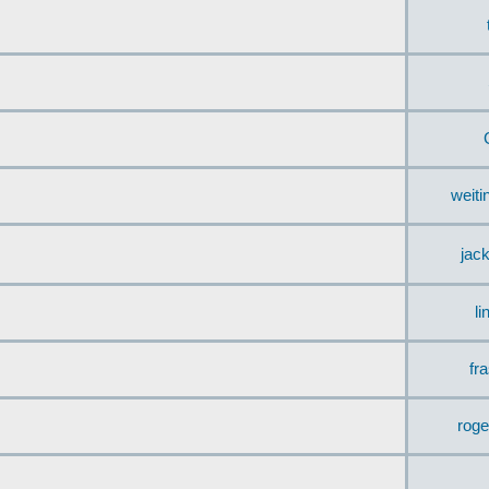
weit
jac
li
fr
rog