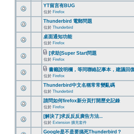
YT留言有BUG
位於
Firefox
Thunderbird 電郵問題
位於
Thunderbird
桌面通知功能
位於
Firefox
[求助]Super Start問題
位於
Firefox
書籤說明欄，等同聯絡記事本，建議回
位於
Firefox
Thunderbird中文名稱常常變亂碼
位於
Thunderbird
請問如何firefox新分頁打開歷史記錄
位於
Firefox
[解決了]求反反反廣告方法...
位於
Extension 擴充套件
Google是不是要搞死Thunderbird？