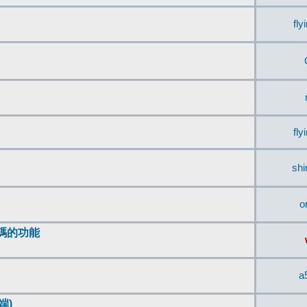
fly
fly
sh
o
編碼的功能
a
端)