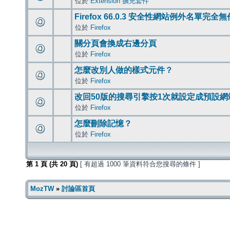
位於
Extension 擴充套件
Firefox 66.0.3 安全性網站例外名單完全
位於
Firefox
關分頁會換成右邊分頁
位於
Firefox
怎麼改別人做的樣式元件？
位於
Firefox
改回50版的搜尋引擎按1次就設定成預設網
位於
Firefox
怎麼刪除記憶？
位於
Firefox
第
1
頁 (共
20
頁)
[ 有超過 1000 筆資料符合您搜尋的條件 ]
MozTW
»
討論區首頁