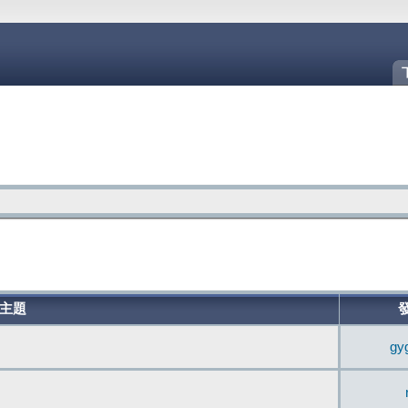
主題
gy