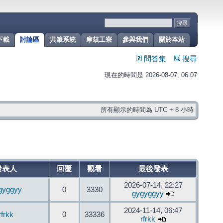
下載
討論區
共筆系統
摩茲工寮
參與我們
關於本站
問答集
搜尋
現在的時間是 2026-08-07, 06:07
所有顯示的時間為 UTC + 8 小時
發表人
回覆
觀看
最後發表
2026-07-14, 22:27
gyggyy
0
3330
gygyggyy
2024-11-14, 06:47
rfrkk
0
33336
rfrkk