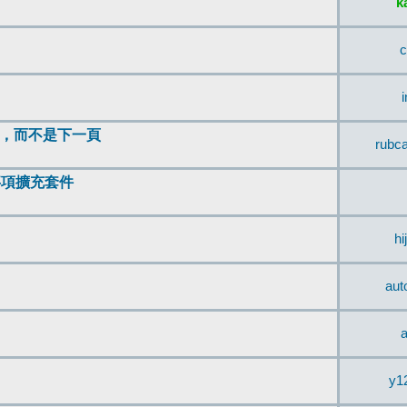
k
c
頂，而不是下一頁
rubc
辨事項擴充套件
hi
aut
a
y1