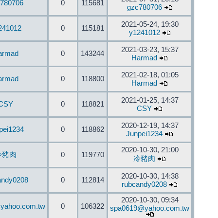
780706
0
115681
gzc780706
2021-05-24, 19:30
241012
0
115181
y1241012
2021-03-23, 15:37
armad
0
143244
Harmad
2021-02-18, 01:05
armad
0
118800
Harmad
2021-01-25, 14:37
CSY
0
118821
CSY
2020-12-19, 14:37
pei1234
0
118862
Junpei1234
2020-10-30, 21:00
冷豬肉
0
119770
冷豬肉
2020-10-30, 14:38
andy0208
0
112814
rubcandy0208
2020-10-30, 09:34
yahoo.com.tw
0
106322
spa0619@yahoo.com.tw