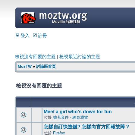
=
登入
註冊
檢視沒有回覆的主題
|
檢視最近討論的主題
MozTW
»
討論區首頁
檢視沒有回覆的主題
Meet a girl who's down for fun
位於
擴充套件 - 網頁瀏覽
怎樣自訂快捷鍵? 怎樣向官方回報故障？
位於
Firefox