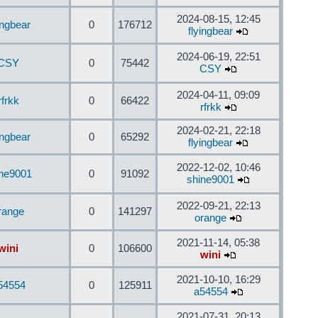
2024-08-15, 12:45
ingbear
0
176712
flyingbear
2024-06-19, 22:51
CSY
0
75442
CSY
2024-04-11, 09:09
rfrkk
0
66422
rfrkk
2024-02-21, 22:18
ingbear
0
65292
flyingbear
2022-12-02, 10:46
ine9001
0
91092
shine9001
2022-09-21, 22:13
range
0
141297
orange
2021-11-14, 05:38
wini
0
106600
wini
2021-10-10, 16:29
54554
0
125911
a54554
2021-07-31, 20:13