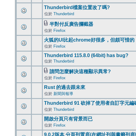
Thunderbird檔案位置改了嗎?
位於
Thunderbird
半對付反廣告攔截器
位於
Firefox
火狐的UI比起chrome好很多，但頗可惜的
位於
Firefox
Thunderbird 115.8.0 (64bit) has bug?
位於
Thunderbird
請問怎麼解決這種顯示異常?
位於
Firefox
Rust 的過去跟未來
位於
新聞與報導
Thunderbird 91 砍掉了使用者自訂字元
位於
Thunderbird
開啟分頁只有背景而已
位於
Firefox
9.0.2版本 分頁列置底(在網址列與書籤列底