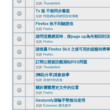
位於
Thunderbird
Tv 版 不能同步書簽
位於
問題網站與網頁技術傳教
Firefox 收不到驗證信
位於
Firefox
請問流覽網頁時，按page up為何都回到
位於
Firefox
請推薦 Firefox 56.0 之後可用的提醒待
位於
Firefox
訂閱公開資訊觀測站RSS問題
位於
Thunderbird
[轉貼分享]道歉啟事
位於
其他中的其他
關於瀏覽歷史文件的位置
位於
Firefox
Gesturefy滾輪手勢無法使用
位於
Extension 擴充套件