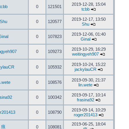
2019-12-28, 15:04
tcbb
0
121501
tcbb
2019-12-17, 13:50
Shu
0
120577
Shu
2019-12-06, 01:40
Ginal
0
107823
Ginal
2019-10-29, 16:29
ingyeh907
0
109273
weitingyeh907
2019-10-24, 15:22
kylauCR
0
105932
jackylauCR
2019-09-30, 21:37
n.wete
0
108576
lin.wete
2019-09-17, 10:14
asina92
0
100342
frasina92
2019-09-14, 10:29
er201413
0
108790
roger201413
2019-06-25, 18:04
痕
0
108081