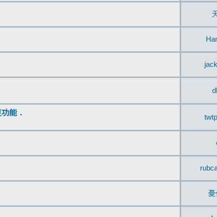
Ha
jac
d
復功能．
twt
rubc
憂