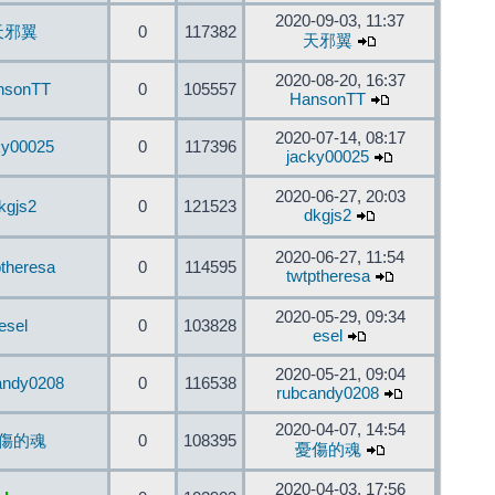
2020-09-03, 11:37
天邪翼
0
117382
天邪翼
2020-08-20, 16:37
nsonTT
0
105557
HansonTT
2020-07-14, 08:17
ky00025
0
117396
jacky00025
2020-06-27, 20:03
kgjs2
0
121523
dkgjs2
2020-06-27, 11:54
ptheresa
0
114595
twtptheresa
2020-05-29, 09:34
esel
0
103828
esel
2020-05-21, 09:04
andy0208
0
116538
rubcandy0208
2020-04-07, 14:54
傷的魂
0
108395
憂傷的魂
2020-04-03, 17:56