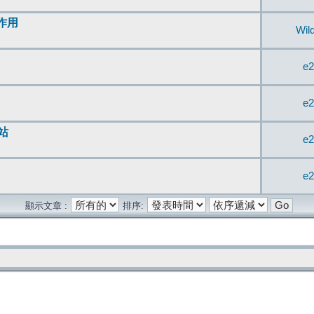
無作用
Wil
e2
e2
站
e2
e2
顯示文章 :
排序: