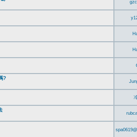
gzc
y1
H
H
嗎?
Jun
法
rubc
spa0619@