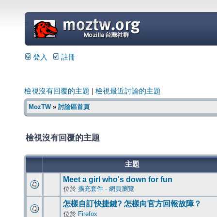
=
登入
註冊
檢視沒有回覆的主題
|
檢視最近討論的主題
MozTW
»
討論區首頁
檢視沒有回覆的主題
主題
Meet a girl who's down for fun
位於
擴充套件 - 網頁瀏覽
怎樣自訂快捷鍵? 怎樣向官方回報故障？
位於
Firefox