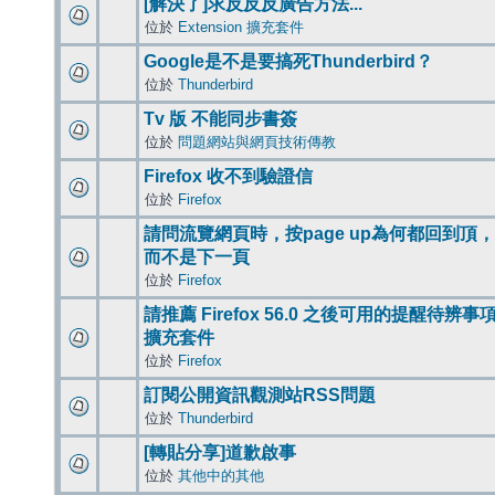
[解決了]求反反反廣告方法...
位於
Extension 擴充套件
Google是不是要搞死Thunderbird？
位於
Thunderbird
Tv 版 不能同步書簽
位於
問題網站與網頁技術傳教
Firefox 收不到驗證信
位於
Firefox
請問流覽網頁時，按page up為何都回到頂，
而不是下一頁
位於
Firefox
請推薦 Firefox 56.0 之後可用的提醒待辨事
擴充套件
位於
Firefox
訂閱公開資訊觀測站RSS問題
位於
Thunderbird
[轉貼分享]道歉啟事
位於
其他中的其他