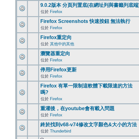
9.0.2版本 分頁列置底(在網址列與書籤列底端
位於
Firefox
Firefox Screenshots 快速按鈕 無法執行
位於
Firefox
Firefox重定向
位於
其他中的其他
瀏覽器重定向
位於
Firefox
停用Firefox更新
位於
Firefox
Firefox 有單一限制這軟體下載限速的方法
嗎?
位於
Firefox
重灌後，在youtube會有載入問題
位於
Firefox
終於找到v68-v74修改文字顏色&大小的方法
位於
Thunderbird