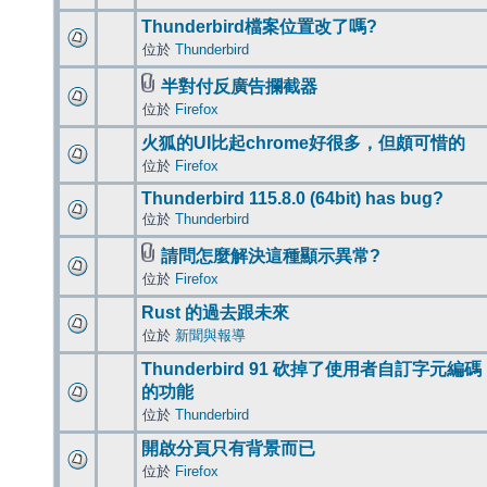
Thunderbird檔案位置改了嗎?
位於
Thunderbird
半對付反廣告攔截器
位於
Firefox
火狐的UI比起chrome好很多，但頗可惜的
位於
Firefox
Thunderbird 115.8.0 (64bit) has bug?
位於
Thunderbird
請問怎麼解決這種顯示異常?
位於
Firefox
Rust 的過去跟未來
位於
新聞與報導
Thunderbird 91 砍掉了使用者自訂字元編碼
的功能
位於
Thunderbird
開啟分頁只有背景而已
位於
Firefox