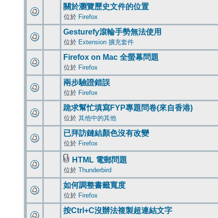
關於瀏覽歷史文件的位置
位於
Firefox
Gesturefy滾輪手勢無法使用
位於
Extension 擴充套件
Firefox on Mac 全螢幕問題
位於
Firefox
兩步驗證錯誤
位於
Firefox
跪求幫忙填寫FYP專題問卷(來自香港)
位於
其他中的其他
已拜訪鏈結顏色沒有改變
位於
Firefox
HTML 電郵問題
位於
Thunderbird
如何調整書籤寬度
位於
Firefox
按Ctrl+C沒辦法複製超連結文字