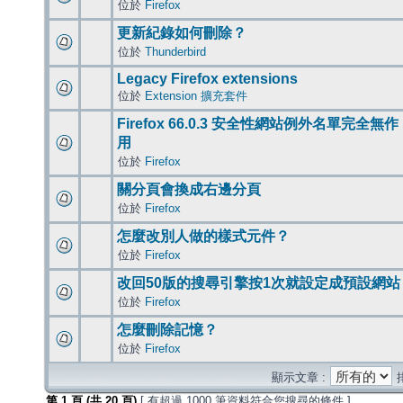
位於
Firefox
更新紀錄如何刪除？
位於
Thunderbird
Legacy Firefox extensions
位於
Extension 擴充套件
Firefox 66.0.3 安全性網站例外名單完全無作
用
位於
Firefox
關分頁會換成右邊分頁
位於
Firefox
怎麼改別人做的樣式元件？
位於
Firefox
改回50版的搜尋引擎按1次就設定成預設網站
位於
Firefox
怎麼刪除記憶？
位於
Firefox
顯示文章 :
第
1
頁 (共
20
頁)
[ 有超過 1000 筆資料符合您搜尋的條件 ]