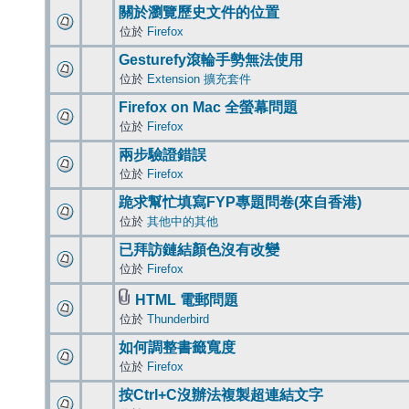
關於瀏覽歷史文件的位置
位於
Firefox
Gesturefy滾輪手勢無法使用
位於
Extension 擴充套件
Firefox on Mac 全螢幕問題
位於
Firefox
兩步驗證錯誤
位於
Firefox
跪求幫忙填寫FYP專題問卷(來自香港)
位於
其他中的其他
已拜訪鏈結顏色沒有改變
位於
Firefox
HTML 電郵問題
位於
Thunderbird
如何調整書籤寬度
位於
Firefox
按Ctrl+C沒辦法複製超連結文字