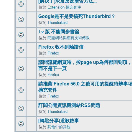
[解決了]求反反反廣告方法...
位於
Extension 擴充套件
Google是不是要搞死Thunderbird？
位於
Thunderbird
Tv 版 不能同步書簽
位於
問題網站與網頁技術傳教
Firefox 收不到驗證信
位於
Firefox
請問流覽網頁時，按page up為何都回到頂，
而不是下一頁
位於
Firefox
請推薦 Firefox 56.0 之後可用的提醒待辨事
擴充套件
位於
Firefox
訂閱公開資訊觀測站RSS問題
位於
Thunderbird
[轉貼分享]道歉啟事
位於
其他中的其他