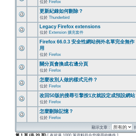
位於
Firefox
更新紀錄如何刪除？
位於
Thunderbird
Legacy Firefox extensions
位於
Extension 擴充套件
Firefox 66.0.3 安全性網站例外名單完全無作
用
位於
Firefox
關分頁會換成右邊分頁
位於
Firefox
怎麼改別人做的樣式元件？
位於
Firefox
改回50版的搜尋引擎按1次就設定成預設網站
位於
Firefox
怎麼刪除記憶？
位於
Firefox
顯示文章 :
第
1
頁 (共
20
頁)
[ 有超過 1000 筆資料符合您搜尋的條件 ]