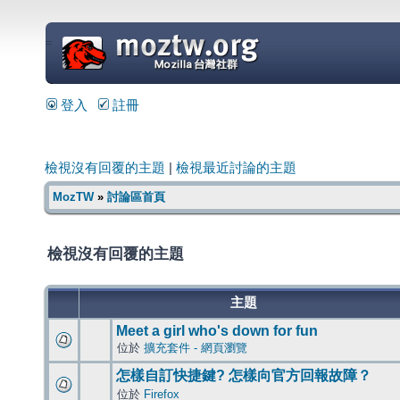
=
登入
註冊
檢視沒有回覆的主題
|
檢視最近討論的主題
MozTW
»
討論區首頁
檢視沒有回覆的主題
主題
Meet a girl who's down for fun
位於
擴充套件 - 網頁瀏覽
怎樣自訂快捷鍵? 怎樣向官方回報故障？
位於
Firefox