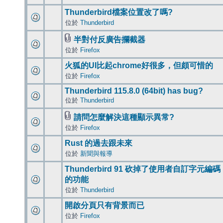
Thunderbird檔案位置改了嗎?
位於
Thunderbird
半對付反廣告攔截器
位於
Firefox
火狐的UI比起chrome好很多，但頗可惜的
位於
Firefox
Thunderbird 115.8.0 (64bit) has bug?
位於
Thunderbird
請問怎麼解決這種顯示異常?
位於
Firefox
Rust 的過去跟未來
位於
新聞與報導
Thunderbird 91 砍掉了使用者自訂字元編碼
的功能
位於
Thunderbird
開啟分頁只有背景而已
位於
Firefox