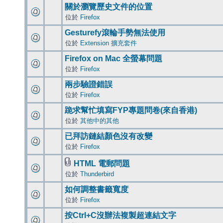
關於瀏覽歷史文件的位置
位於
Firefox
Gesturefy滾輪手勢無法使用
位於
Extension 擴充套件
Firefox on Mac 全螢幕問題
位於
Firefox
兩步驗證錯誤
位於
Firefox
跪求幫忙填寫FYP專題問卷(來自香港)
位於
其他中的其他
已拜訪鏈結顏色沒有改變
位於
Firefox
HTML 電郵問題
位於
Thunderbird
如何調整書籤寬度
位於
Firefox
按Ctrl+C沒辦法複製超連結文字