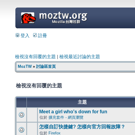
=
登入
註冊
檢視沒有回覆的主題
|
檢視最近討論的主題
MozTW
»
討論區首頁
檢視沒有回覆的主題
主題
Meet a girl who's down for fun
位於
擴充套件 - 網頁瀏覽
怎樣自訂快捷鍵? 怎樣向官方回報故障？
位於
Firefox