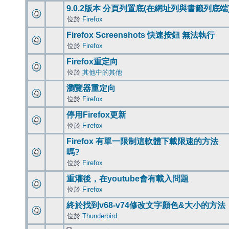
9.0.2版本 分頁列置底(在網址列與書籤列底端
位於
Firefox
Firefox Screenshots 快速按鈕 無法執行
位於
Firefox
Firefox重定向
位於
其他中的其他
瀏覽器重定向
位於
Firefox
停用Firefox更新
位於
Firefox
Firefox 有單一限制這軟體下載限速的方法
嗎?
位於
Firefox
重灌後，在youtube會有載入問題
位於
Firefox
終於找到v68-v74修改文字顏色&大小的方法
位於
Thunderbird