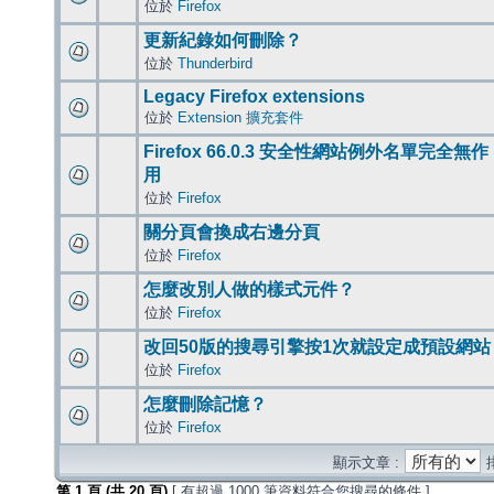
位於
Firefox
更新紀錄如何刪除？
位於
Thunderbird
Legacy Firefox extensions
位於
Extension 擴充套件
Firefox 66.0.3 安全性網站例外名單完全無作
用
位於
Firefox
關分頁會換成右邊分頁
位於
Firefox
怎麼改別人做的樣式元件？
位於
Firefox
改回50版的搜尋引擎按1次就設定成預設網站
位於
Firefox
怎麼刪除記憶？
位於
Firefox
顯示文章 :
第
1
頁 (共
20
頁)
[ 有超過 1000 筆資料符合您搜尋的條件 ]