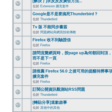
[解決了]求反反反廣告方法...
位於
Extension 擴充套件
Google是不是要搞死Thunderbird？
位於
Thunderbird
Tv 版 不能同步書簽
位於
問題網站與網頁技術傳教
Firefox 收不到驗證信
位於
Firefox
請問流覽網頁時，按page up為何都回到頂，
而不是下一頁
位於
Firefox
請推薦 Firefox 56.0 之後可用的提醒待辨事
擴充套件
位於
Firefox
訂閱公開資訊觀測站RSS問題
位於
Thunderbird
[轉貼分享]道歉啟事
位於
其他中的其他