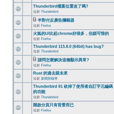
Thunderbird檔案位置改了嗎?
位於
Thunderbird
半對付反廣告攔截器
位於
Firefox
火狐的UI比起chrome好很多，但頗可惜的
位於
Firefox
Thunderbird 115.8.0 (64bit) has bug?
位於
Thunderbird
請問怎麼解決這種顯示異常?
位於
Firefox
Rust 的過去跟未來
位於
新聞與報導
Thunderbird 91 砍掉了使用者自訂字元編碼
的功能
位於
Thunderbird
開啟分頁只有背景而已
位於
Firefox