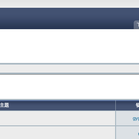
主題
gy