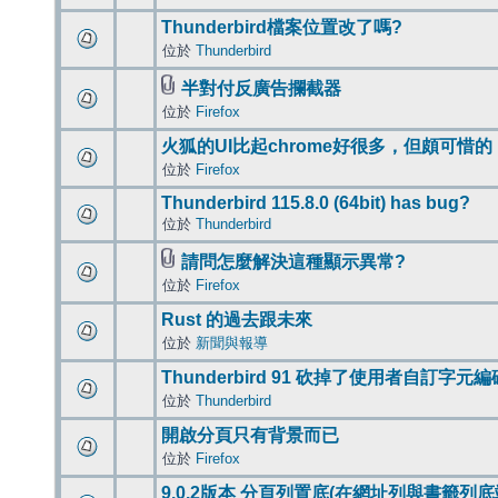
Thunderbird檔案位置改了嗎?
位於
Thunderbird
半對付反廣告攔截器
位於
Firefox
火狐的UI比起chrome好很多，但頗可惜的
位於
Firefox
Thunderbird 115.8.0 (64bit) has bug?
位於
Thunderbird
請問怎麼解決這種顯示異常?
位於
Firefox
Rust 的過去跟未來
位於
新聞與報導
Thunderbird 91 砍掉了使用者自訂字元
位於
Thunderbird
開啟分頁只有背景而已
位於
Firefox
9.0.2版本 分頁列置底(在網址列與書籤列底