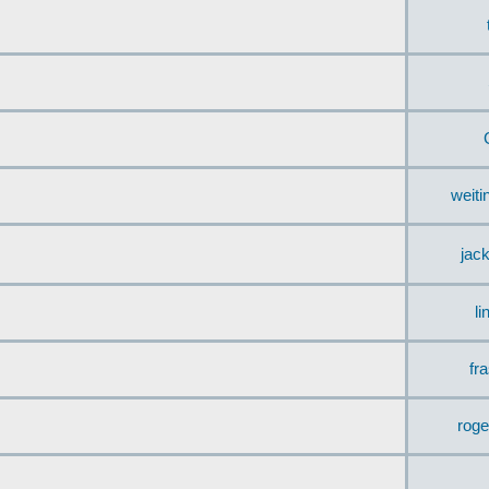
weit
jac
li
fr
rog