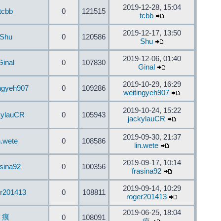
2019-12-28, 15:04
tcbb
0
121515
tcbb
2019-12-17, 13:50
Shu
0
120586
Shu
2019-12-06, 01:40
Ginal
0
107830
Ginal
2019-10-29, 16:29
ingyeh907
0
109286
weitingyeh907
2019-10-24, 15:22
kylauCR
0
105943
jackylauCR
2019-09-30, 21:37
n.wete
0
108586
lin.wete
2019-09-17, 10:14
asina92
0
100356
frasina92
2019-09-14, 10:29
er201413
0
108811
roger201413
2019-06-25, 18:04
痕
0
108091