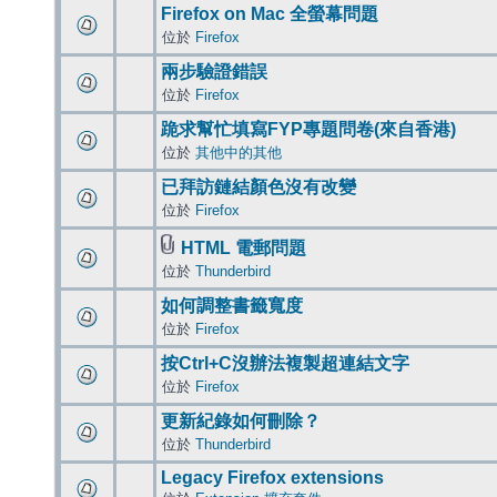
Firefox on Mac 全螢幕問題
位於
Firefox
兩步驗證錯誤
位於
Firefox
跪求幫忙填寫FYP專題問卷(來自香港)
位於
其他中的其他
已拜訪鏈結顏色沒有改變
位於
Firefox
HTML 電郵問題
位於
Thunderbird
如何調整書籤寬度
位於
Firefox
按Ctrl+C沒辦法複製超連結文字
位於
Firefox
更新紀錄如何刪除？
位於
Thunderbird
Legacy Firefox extensions