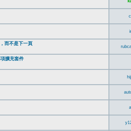
k
c
頂，而不是下一頁
rubc
辨事項擴充套件
hi
aut
a
y1