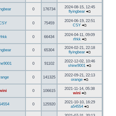
2024-08-15, 12:45
ingbear
0
176734
flyingbear
2024-06-19, 22:51
CSY
0
75459
CSY
2024-04-11, 09:09
rfrkk
0
66434
rfrkk
2024-02-21, 22:18
ingbear
0
65304
flyingbear
2022-12-02, 10:46
ine9001
0
91102
shine9001
2022-09-21, 22:13
range
0
141325
orange
2021-11-14, 05:38
wini
0
106615
wini
2021-10-10, 16:29
54554
0
125920
a54554
2021-07-31, 20:13