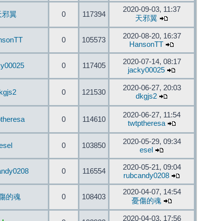
2020-09-03, 11:37
天邪翼
0
117394
天邪翼
2020-08-20, 16:37
nsonTT
0
105573
HansonTT
2020-07-14, 08:17
ky00025
0
117405
jacky00025
2020-06-27, 20:03
kgjs2
0
121530
dkgjs2
2020-06-27, 11:54
ptheresa
0
114610
twtptheresa
2020-05-29, 09:34
esel
0
103850
esel
2020-05-21, 09:04
andy0208
0
116554
rubcandy0208
2020-04-07, 14:54
傷的魂
0
108403
憂傷的魂
2020-04-03, 17:56