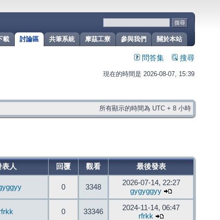
下載
討論區
共筆系統
摩茲工寮
參與我們
關於本站
問答集
搜尋
現在的時間是 2026-08-07, 15:39
所有顯示的時間為 UTC + 8 小時
發表人
回覆
觀看
最後發表
2026-07-14, 22:27
gyggyy
0
3348
gygyggyy
2024-11-14, 06:47
rfrkk
0
33346
rfrkk