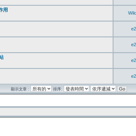
無作用
Wil
e2
e2
站
e2
e2
顯示文章 :
排序: