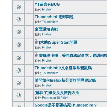
YT留言有BUG
位於
Firefox
Thunderbird 電郵問題
位於
Thunderbird
桌面通知功能
位於
Firefox
[求助]Super Start問題
位於
Firefox
書籤說明欄，等同聯絡記事本，建議回
位於
Firefox
Thunderbird中文名稱常常變亂碼
位於
Thunderbird
請問如何firefox新分頁打開歷史記錄
位於
Firefox
[解決了]求反反反廣告方法...
位於
Extension 擴充套件
Google是不是要搞死Thunderbird？