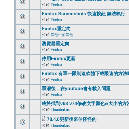
位於
Firefox
Firefox Screenshots 快速按鈕 無法執行
位於
Firefox
Firefox重定向
位於
其他中的其他
瀏覽器重定向
位於
Firefox
停用Firefox更新
位於
Firefox
Firefox 有單一限制這軟體下載限速的方法
位於
Firefox
重灌後，在youtube會有載入問題
位於
Firefox
終於找到v68-v74修改文字顏色&大小的方
位於
Thunderbird
78.4.0更新後來信怪怪的
位於
Thunderbird