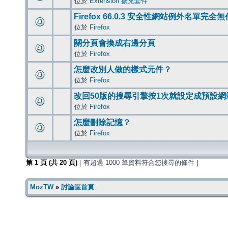
位於
Extension 擴充套件
Firefox 66.0.3 安全性網站例外名單完全
位於
Firefox
關分頁會換成右邊分頁
位於
Firefox
怎麼改別人做的樣式元件？
位於
Firefox
改回50版的搜尋引擎按1次就設定成預設網
位於
Firefox
怎麼刪除記憶？
位於
Firefox
第
1
頁 (共
20
頁)
[ 有超過 1000 筆資料符合您搜尋的條件 ]
MozTW
»
討論區首頁