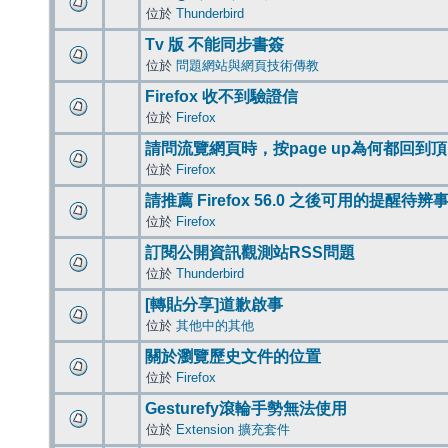
位於
Thunderbird
Tv 版 不能同步書簽
位於
問題網站與網頁技術傳教
Firefox 收不到驗證信
位於
Firefox
請問流覽網頁時，按page up為何都回到
位於
Firefox
請推薦 Firefox 56.0 之後可用的提醒待
位於
Firefox
訂閱公開資訊觀測站RSS問題
位於
Thunderbird
[轉貼分享]道歉啟事
位於
其他中的其他
關於瀏覽歷史文件的位置
位於
Firefox
Gesturefy滾輪手勢無法使用
位於
Extension 擴充套件