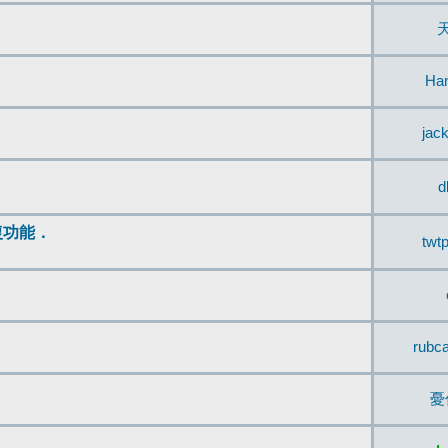
Ha
jac
d
復功能．
twt
rubc
憂