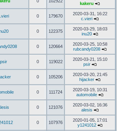
akeru
0
102922
kakeru
2020-03-31, 16:22
.vieri
0
179670
c.vieri
2020-03-29, 18:03
inu20
0
122375
inu20
2020-03-25, 10:58
andy0208
0
120664
rubcandy0208
2020-03-21, 15:10
psir
0
119022
psir
2020-03-20, 21:45
jacker
0
105206
hijacker
2020-03-19, 10:31
omobile
0
111724
automobile
2020-03-02, 16:36
lesis
0
121076
alesis
2020-01-05, 17:01
241012
0
107976
y1241012