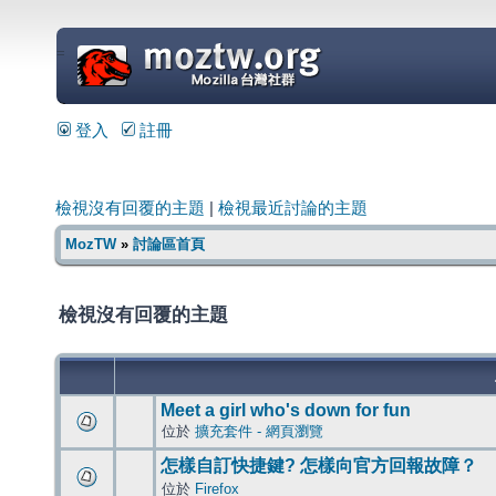
=
登入
註冊
檢視沒有回覆的主題
|
檢視最近討論的主題
MozTW
»
討論區首頁
檢視沒有回覆的主題
Meet a girl who's down for fun
位於
擴充套件 - 網頁瀏覽
怎樣自訂快捷鍵? 怎樣向官方回報故障？
位於
Firefox