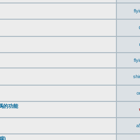
fly
fly
sh
o
編碼的功能
a
端)