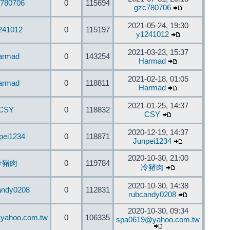
780706
0
115694
gzc780706
2021-05-24, 19:30
241012
0
115197
y1241012
2021-03-23, 15:37
armad
0
143254
Harmad
2021-02-18, 01:05
armad
0
118811
Harmad
2021-01-25, 14:37
CSY
0
118832
CSY
2020-12-19, 14:37
pei1234
0
118871
Junpei1234
2020-10-30, 21:00
冷豬肉
0
119784
冷豬肉
2020-10-30, 14:38
andy0208
0
112831
rubcandy0208
2020-10-30, 09:34
yahoo.com.tw
0
106335
spa0619@yahoo.com.tw