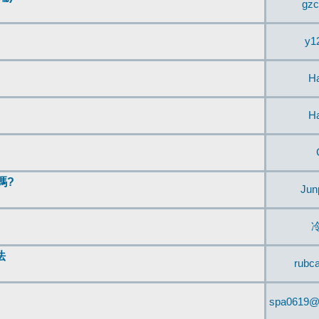
gzc
y1
H
H
嗎?
Jun
法
rubc
spa0619@