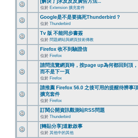
[解決了]求反反反廣告方法...
位於
Extension 擴充套件
Google是不是要搞死Thunderbird？
位於
Thunderbird
Tv 版 不能同步書簽
位於
問題網站與網頁技術傳教
Firefox 收不到驗證信
位於
Firefox
請問流覽網頁時，按page up為何都回到頂，
而不是下一頁
位於
Firefox
請推薦 Firefox 56.0 之後可用的提醒待辨事
擴充套件
位於
Firefox
訂閱公開資訊觀測站RSS問題
位於
Thunderbird
[轉貼分享]道歉啟事
位於
其他中的其他