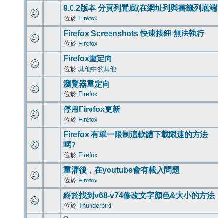
9.0.2版本 分頁列置底(在網址列與書籤列底端
位於
Firefox
Firefox Screenshots 快速按鈕 無法執行
位於
Firefox
Firefox重定向
位於
其他中的其他
瀏覽器重定向
位於
Firefox
停用Firefox更新
位於
Firefox
Firefox 有單一限制這軟體下載限速的方法
嗎?
位於
Firefox
重灌後，在youtube會有載入問題
位於
Firefox
終於找到v68-v74修改文字顏色&大小的方法
位於
Thunderbird