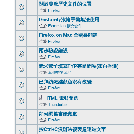
關於瀏覽歷史文件的位置
位於
Firefox
Gesturefy滾輪手勢無法使用
位於
Extension 擴充套件
Firefox on Mac 全螢幕問題
位於
Firefox
兩步驗證錯誤
位於
Firefox
跪求幫忙填寫FYP專題問卷(來自香港)
位於
其他中的其他
已拜訪鏈結顏色沒有改變
位於
Firefox
HTML 電郵問題
位於
Thunderbird
如何調整書籤寬度
位於
Firefox
按Ctrl+C沒辦法複製超連結文字