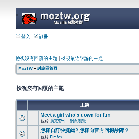
=
登入
註冊
檢視沒有回覆的主題
|
檢視最近討論的主題
MozTW
»
討論區首頁
檢視沒有回覆的主題
主題
Meet a girl who's down for fun
位於
擴充套件 - 網頁瀏覽
怎樣自訂快捷鍵? 怎樣向官方回報故障？
位於
Firefox