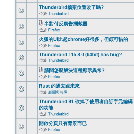
Thunderbird檔案位置改了嗎?
位於
Thunderbird
半對付反廣告攔截器
位於
Firefox
火狐的UI比起chrome好很多，但頗可惜的
位於
Firefox
Thunderbird 115.8.0 (64bit) has bug?
位於
Thunderbird
請問怎麼解決這種顯示異常?
位於
Firefox
Rust 的過去跟未來
位於
新聞與報導
Thunderbird 91 砍掉了使用者自訂字元編碼
的功能
位於
Thunderbird
開啟分頁只有背景而已
位於
Firefox