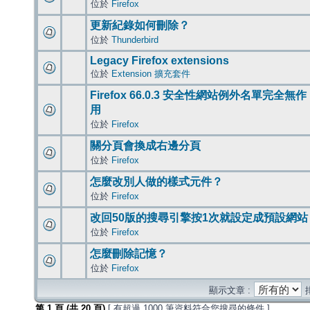
位於
Firefox
更新紀錄如何刪除？
位於
Thunderbird
Legacy Firefox extensions
位於
Extension 擴充套件
Firefox 66.0.3 安全性網站例外名單完全無作
用
位於
Firefox
關分頁會換成右邊分頁
位於
Firefox
怎麼改別人做的樣式元件？
位於
Firefox
改回50版的搜尋引擎按1次就設定成預設網站
位於
Firefox
怎麼刪除記憶？
位於
Firefox
顯示文章 :
第
1
頁 (共
20
頁)
[ 有超過 1000 筆資料符合您搜尋的條件 ]