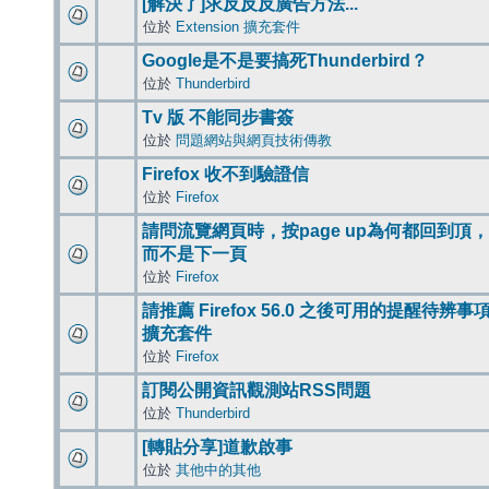
[解決了]求反反反廣告方法...
位於
Extension 擴充套件
Google是不是要搞死Thunderbird？
位於
Thunderbird
Tv 版 不能同步書簽
位於
問題網站與網頁技術傳教
Firefox 收不到驗證信
位於
Firefox
請問流覽網頁時，按page up為何都回到頂，
而不是下一頁
位於
Firefox
請推薦 Firefox 56.0 之後可用的提醒待辨事
擴充套件
位於
Firefox
訂閱公開資訊觀測站RSS問題
位於
Thunderbird
[轉貼分享]道歉啟事
位於
其他中的其他