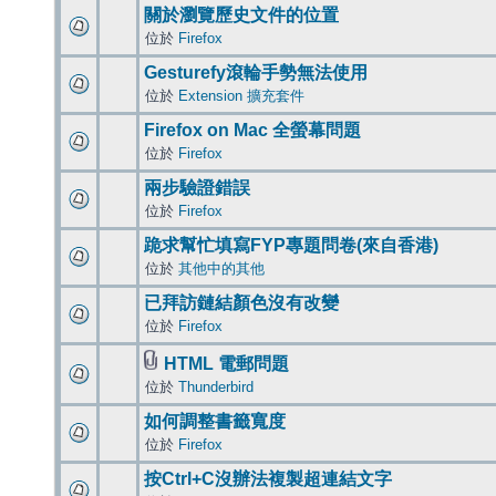
關於瀏覽歷史文件的位置
位於
Firefox
Gesturefy滾輪手勢無法使用
位於
Extension 擴充套件
Firefox on Mac 全螢幕問題
位於
Firefox
兩步驗證錯誤
位於
Firefox
跪求幫忙填寫FYP專題問卷(來自香港)
位於
其他中的其他
已拜訪鏈結顏色沒有改變
位於
Firefox
HTML 電郵問題
位於
Thunderbird
如何調整書籤寬度
位於
Firefox
按Ctrl+C沒辦法複製超連結文字