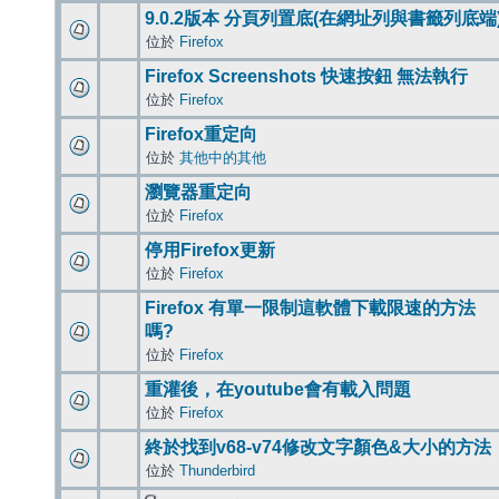
9.0.2版本 分頁列置底(在網址列與書籤列底端
位於
Firefox
Firefox Screenshots 快速按鈕 無法執行
位於
Firefox
Firefox重定向
位於
其他中的其他
瀏覽器重定向
位於
Firefox
停用Firefox更新
位於
Firefox
Firefox 有單一限制這軟體下載限速的方法
嗎?
位於
Firefox
重灌後，在youtube會有載入問題
位於
Firefox
終於找到v68-v74修改文字顏色&大小的方法
位於
Thunderbird