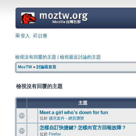
=
登入
註冊
檢視沒有回覆的主題
|
檢視最近討論的主題
MozTW
»
討論區首頁
檢視沒有回覆的主題
主題
Meet a girl who's down for fun
位於
擴充套件 - 網頁瀏覽
怎樣自訂快捷鍵? 怎樣向官方回報故障？
位於
Firefox