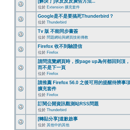
[解決了]求反反反廣告方法...
位於
Extension 擴充套件
Google是不是要搞死Thunderbird？
位於
Thunderbird
Tv 版 不能同步書簽
位於
問題網站與網頁技術傳教
Firefox 收不到驗證信
位於
Firefox
請問流覽網頁時，按page up為何都回到頂，
而不是下一頁
位於
Firefox
請推薦 Firefox 56.0 之後可用的提醒待辨事
擴充套件
位於
Firefox
訂閱公開資訊觀測站RSS問題
位於
Thunderbird
[轉貼分享]道歉啟事
位於
其他中的其他