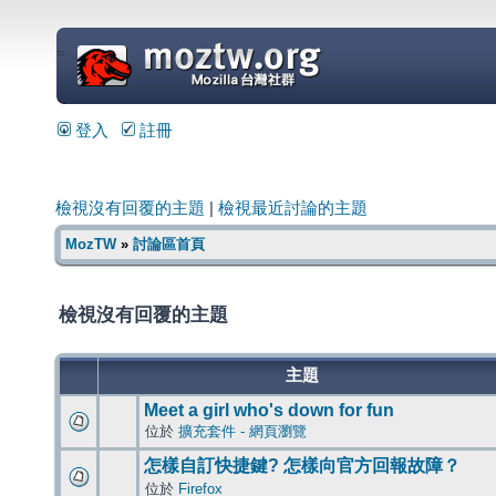
=
登入
註冊
檢視沒有回覆的主題
|
檢視最近討論的主題
MozTW
»
討論區首頁
檢視沒有回覆的主題
主題
Meet a girl who's down for fun
位於
擴充套件 - 網頁瀏覽
怎樣自訂快捷鍵? 怎樣向官方回報故障？
位於
Firefox