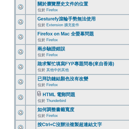
關於瀏覽歷史文件的位置
位於
Firefox
Gesturefy滾輪手勢無法使用
位於
Extension 擴充套件
Firefox on Mac 全螢幕問題
位於
Firefox
兩步驗證錯誤
位於
Firefox
跪求幫忙填寫FYP專題問卷(來自香港)
位於
其他中的其他
已拜訪鏈結顏色沒有改變
位於
Firefox
HTML 電郵問題
位於
Thunderbird
如何調整書籤寬度
位於
Firefox
按Ctrl+C沒辦法複製超連結文字