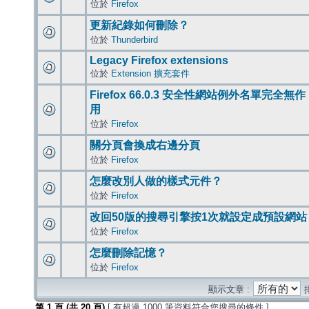
位於
Firefox
更新紀錄如何刪除？
位於
Thunderbird
Legacy Firefox extensions
位於
Extension 擴充套件
Firefox 66.0.3 安全性網站例外名單完全無作
用
位於
Firefox
關分頁會換成右邊分頁
位於
Firefox
怎麼改別人做的樣式元件？
位於
Firefox
改回50版的搜尋引擎按1次就設定成預設網站
位於
Firefox
怎麼刪除記憶？
位於
Firefox
顯示文章 :
第
1
頁 (共
20
頁)
[ 有超過 1000 筆資料符合您搜尋的條件 ]