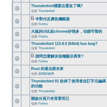
Thunderbird檔案位置改了嗎?
位於
Thunderbird
半對付反廣告攔截器
位於
Firefox
火狐的UI比起chrome好很多，但頗可惜的
位於
Firefox
Thunderbird 115.8.0 (64bit) has bug?
位於
Thunderbird
請問怎麼解決這種顯示異常?
位於
Firefox
Rust 的過去跟未來
位於
新聞與報導
Thunderbird 91 砍掉了使用者自訂字元編碼
的功能
位於
Thunderbird
開啟分頁只有背景而已
位於
Firefox