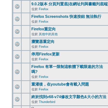
9.0.2版本 分頁列置底(在網址列與書籤列底端
位於
Firefox
Firefox Screenshots 快速按鈕 無法執行
位於
Firefox
Firefox重定向
位於
其他中的其他
瀏覽器重定向
位於
Firefox
停用Firefox更新
位於
Firefox
Firefox 有單一限制這軟體下載限速的方法
嗎?
位於
Firefox
重灌後，在youtube會有載入問題
位於
Firefox
終於找到v68-v74修改文字顏色&大小的方法
位於
Thunderbird