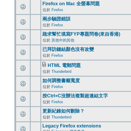
Firefox on Mac 全螢幕問題
位於
Firefox
兩步驗證錯誤
位於
Firefox
跪求幫忙填寫FYP專題問卷(來自香港)
位於
其他中的其他
已拜訪鏈結顏色沒有改變
位於
Firefox
HTML 電郵問題
位於
Thunderbird
如何調整書籤寬度
位於
Firefox
按Ctrl+C沒辦法複製超連結文字
位於
Firefox
更新紀錄如何刪除？
位於
Thunderbird
Legacy Firefox extensions