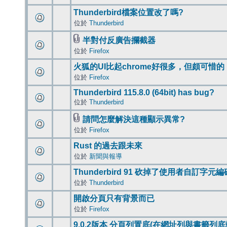
Thunderbird檔案位置改了嗎?
位於
Thunderbird
半對付反廣告攔截器
位於
Firefox
火狐的UI比起chrome好很多，但頗可惜的
位於
Firefox
Thunderbird 115.8.0 (64bit) has bug?
位於
Thunderbird
請問怎麼解決這種顯示異常?
位於
Firefox
Rust 的過去跟未來
位於
新聞與報導
Thunderbird 91 砍掉了使用者自訂字元
位於
Thunderbird
開啟分頁只有背景而已
位於
Firefox
9.0.2版本 分頁列置底(在網址列與書籤列底