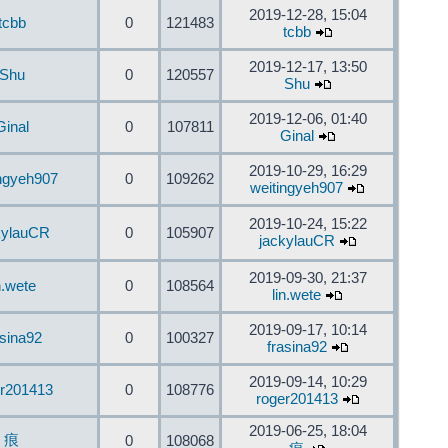
2019-12-28, 15:04
tcbb
0
121483
tcbb
2019-12-17, 13:50
Shu
0
120557
Shu
2019-12-06, 01:40
Ginal
0
107811
Ginal
2019-10-29, 16:29
ingyeh907
0
109262
weitingyeh907
2019-10-24, 15:22
kylauCR
0
105907
jackylauCR
2019-09-30, 21:37
n.wete
0
108564
lin.wete
2019-09-17, 10:14
asina92
0
100327
frasina92
2019-09-14, 10:29
er201413
0
108776
roger201413
2019-06-25, 18:04
痕
0
108068