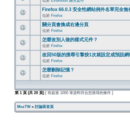
位於
Extension 擴充套件
Firefox 66.0.3 安全性網站例外名單完全
位於
Firefox
關分頁會換成右邊分頁
位於
Firefox
怎麼改別人做的樣式元件？
位於
Firefox
改回50版的搜尋引擎按1次就設定成預設網
位於
Firefox
怎麼刪除記憶？
位於
Firefox
第
1
頁 (共
20
頁)
[ 有超過 1000 筆資料符合您搜尋的條件 ]
MozTW
»
討論區首頁