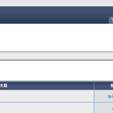
主題
gy