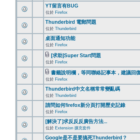
YT留言有BUG
位於
Firefox
Thunderbird 電郵問題
位於
Thunderbird
桌面通知功能
位於
Firefox
[求助]Super Start問題
位於
Firefox
書籤說明欄，等同聯絡記事本，建議回
位於
Firefox
Thunderbird中文名稱常常變亂碼
位於
Thunderbird
請問如何firefox新分頁打開歷史記錄
位於
Firefox
[解決了]求反反反廣告方法...
位於
Extension 擴充套件
Google是不是要搞死Thunderbird？