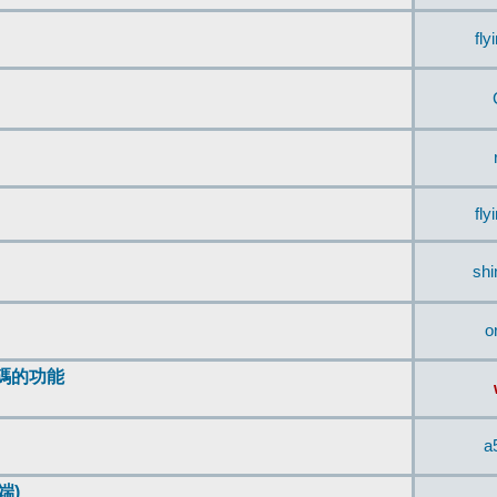
fly
fly
sh
o
編碼的功能
a
端)