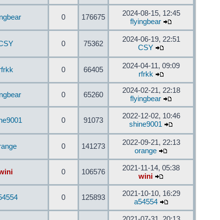
2024-08-15, 12:45
ingbear
0
176675
flyingbear
2024-06-19, 22:51
CSY
0
75362
CSY
2024-04-11, 09:09
rfrkk
0
66405
rfrkk
2024-02-21, 22:18
ingbear
0
65260
flyingbear
2022-12-02, 10:46
ine9001
0
91073
shine9001
2022-09-21, 22:13
range
0
141273
orange
2021-11-14, 05:38
wini
0
106576
wini
2021-10-10, 16:29
54554
0
125893
a54554
2021-07-31, 20:13