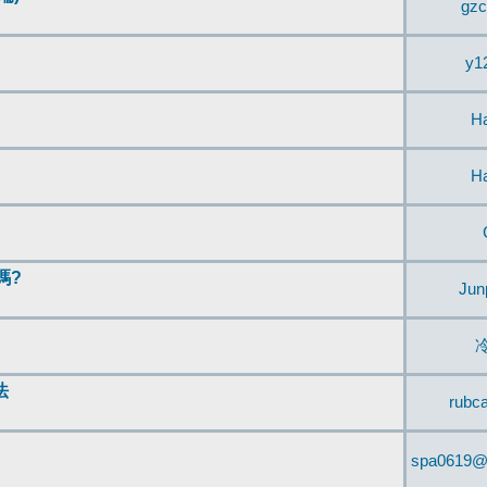
gzc
y1
H
H
嗎?
Jun
法
rubc
spa0619@