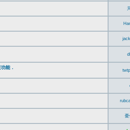
Ha
jac
d
復功能．
twt
rubc
憂