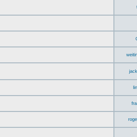
weit
jac
li
fr
rog