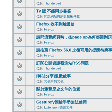
位於
Thunderbird
Tv 版 不能同步書簽
位於
問題網站與網頁技術傳教
Firefox 收不到驗證信
位於
Firefox
請問流覽網頁時，按page up為何都回到
位於
Firefox
請推薦 Firefox 56.0 之後可用的提醒待
位於
Firefox
訂閱公開資訊觀測站RSS問題
位於
Thunderbird
[轉貼分享]道歉啟事
位於
其他中的其他
關於瀏覽歷史文件的位置
位於
Firefox
Gesturefy滾輪手勢無法使用
位於
Extension 擴充套件