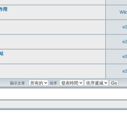
無作用
Wil
e2
e2
站
e2
e2
顯示文章 :
排序: