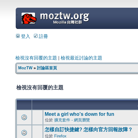
=
登入
註冊
檢視沒有回覆的主題
|
檢視最近討論的主題
MozTW
»
討論區首頁
檢視沒有回覆的主題
Meet a girl who's down for fun
位於
擴充套件 - 網頁瀏覽
怎樣自訂快捷鍵? 怎樣向官方回報故障？
位於
Firefox