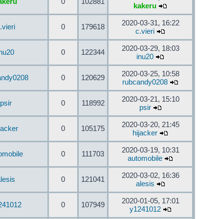
akeru
0
102881
kakeru
2020-03-31, 16:22
.vieri
0
179618
c.vieri
2020-03-29, 18:03
inu20
0
122344
inu20
2020-03-25, 10:58
andy0208
0
120629
rubcandy0208
2020-03-21, 15:10
psir
0
118992
psir
2020-03-20, 21:45
jacker
0
105175
hijacker
2020-03-19, 10:31
omobile
0
111703
automobile
2020-03-02, 16:36
lesis
0
121041
alesis
2020-01-05, 17:01
241012
0
107949
y1241012