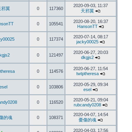
2020-09-03, 11:37
天邪翼
0
117360
天邪翼
2020-08-20, 16:37
nsonTT
0
105541
HansonTT
2020-07-14, 08:17
ky00025
0
117374
jacky00025
2020-06-27, 20:03
kgjs2
0
121497
dkgjs2
2020-06-27, 11:54
ptheresa
0
114576
twtptheresa
2020-05-29, 09:34
esel
0
103806
esel
2020-05-21, 09:04
andy0208
0
116520
rubcandy0208
2020-04-07, 14:54
傷的魂
0
108371
憂傷的魂
2020-04-03, 17:56