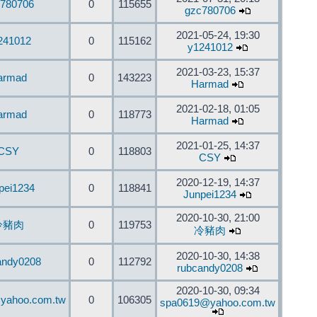
780706
0
115655
gzc780706
2021-05-24, 19:30
241012
0
115162
y1241012
2021-03-23, 15:37
armad
0
143223
Harmad
2021-02-18, 01:05
armad
0
118773
Harmad
2021-01-25, 14:37
CSY
0
118803
CSY
2020-12-19, 14:37
pei1234
0
118841
Junpei1234
2020-10-30, 21:00
冷豬肉
0
119753
冷豬肉
2020-10-30, 14:38
andy0208
0
112792
rubcandy0208
2020-10-30, 09:34
yahoo.com.tw
0
106305
spa0619@yahoo.com.tw