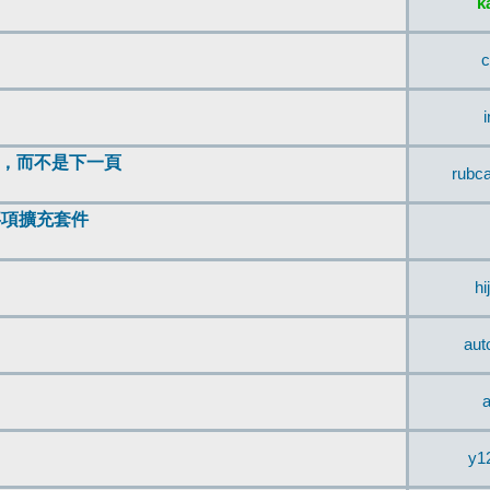
k
c
頂，而不是下一頁
rubc
辨事項擴充套件
hi
aut
a
y1