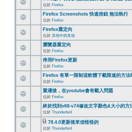
位於
Firefox
Firefox Screenshots 快速按鈕 無法執行
位於
Firefox
Firefox重定向
位於
其他中的其他
瀏覽器重定向
位於
Firefox
停用Firefox更新
位於
Firefox
Firefox 有單一限制這軟體下載限速的方法
位於
Firefox
重灌後，在youtube會有載入問題
位於
Firefox
終於找到v68-v74修改文字顏色&大小的方
位於
Thunderbird
78.4.0更新後來信怪怪的
位於
Thunderbird