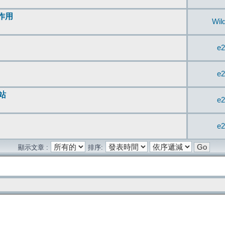
無作用
Wil
e2
e2
站
e2
e2
顯示文章 :
排序: