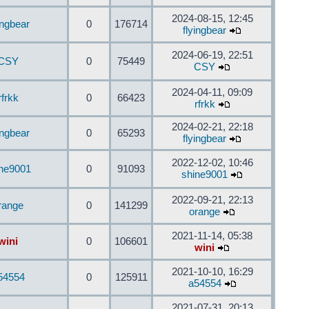
2024-08-15, 12:45
ingbear
0
176714
flyingbear
2024-06-19, 22:51
CSY
0
75449
CSY
2024-04-11, 09:09
rfrkk
0
66423
rfrkk
2024-02-21, 22:18
ingbear
0
65293
flyingbear
2022-12-02, 10:46
ine9001
0
91093
shine9001
2022-09-21, 22:13
range
0
141299
orange
2021-11-14, 05:38
wini
0
106601
wini
2021-10-10, 16:29
54554
0
125911
a54554
2021-07-31, 20:13