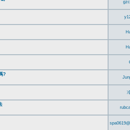
gzc
y1
H
H
嗎?
Jun
法
rubc
spa0619@