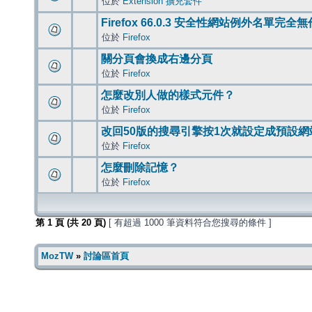
位於
Extension 擴充套件
Firefox 66.0.3 安全性網站例外名單完全
位於
Firefox
關分頁會換成右邊分頁
位於
Firefox
怎麼改別人做的樣式元件？
位於
Firefox
改回50版的搜尋引擎按1次就設定成預設網
位於
Firefox
怎麼刪除記憶？
位於
Firefox
第
1
頁 (共
20
頁)
[ 有超過 1000 筆資料符合您搜尋的條件 ]
MozTW
»
討論區首頁