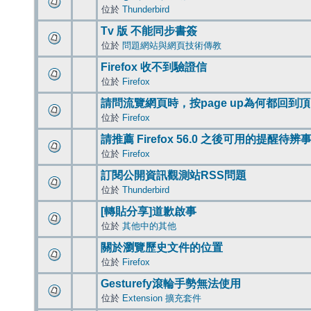
位於
Thunderbird
Tv 版 不能同步書簽
位於
問題網站與網頁技術傳教
Firefox 收不到驗證信
位於
Firefox
請問流覽網頁時，按page up為何都回到
位於
Firefox
請推薦 Firefox 56.0 之後可用的提醒待
位於
Firefox
訂閱公開資訊觀測站RSS問題
位於
Thunderbird
[轉貼分享]道歉啟事
位於
其他中的其他
關於瀏覽歷史文件的位置
位於
Firefox
Gesturefy滾輪手勢無法使用
位於
Extension 擴充套件