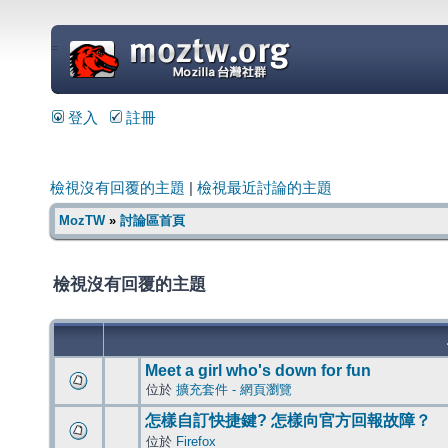
=
登入
註冊
檢視沒有回覆的主題
|
檢視最近討論的主題
MozTW
»
討論區首頁
檢視沒有回覆的主題
Meet a girl who's down for fun
位於
擴充套件 - 網頁瀏覽
怎樣自訂快捷鍵? 怎樣向官方回報故障？
位於
Firefox