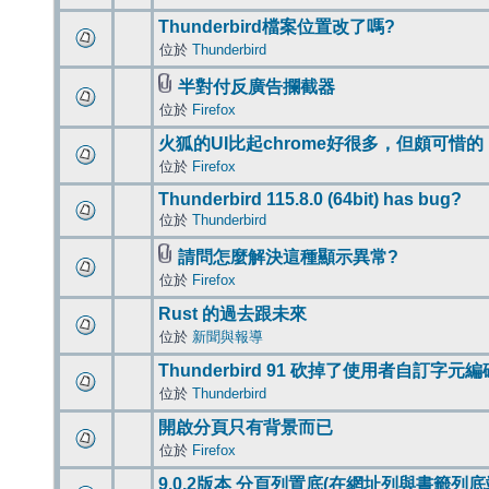
Thunderbird檔案位置改了嗎?
位於
Thunderbird
半對付反廣告攔截器
位於
Firefox
火狐的UI比起chrome好很多，但頗可惜的
位於
Firefox
Thunderbird 115.8.0 (64bit) has bug?
位於
Thunderbird
請問怎麼解決這種顯示異常?
位於
Firefox
Rust 的過去跟未來
位於
新聞與報導
Thunderbird 91 砍掉了使用者自訂字元
位於
Thunderbird
開啟分頁只有背景而已
位於
Firefox
9.0.2版本 分頁列置底(在網址列與書籤列底