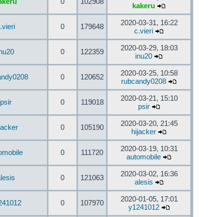
akeru
0
102908
kakeru
2020-03-31, 16:22
.vieri
0
179648
c.vieri
2020-03-29, 18:03
inu20
0
122359
inu20
2020-03-25, 10:58
andy0208
0
120652
rubcandy0208
2020-03-21, 15:10
psir
0
119018
psir
2020-03-20, 21:45
jacker
0
105190
hijacker
2020-03-19, 10:31
omobile
0
111720
automobile
2020-03-02, 16:36
lesis
0
121063
alesis
2020-01-05, 17:01
241012
0
107970
y1241012