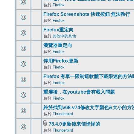
位於
Firefox
Firefox Screenshots 快速按鈕 無法執行
位於
Firefox
Firefox重定向
位於
其他中的其他
瀏覽器重定向
位於
Firefox
停用Firefox更新
位於
Firefox
Firefox 有單一限制這軟體下載限速的方法
位於
Firefox
重灌後，在youtube會有載入問題
位於
Firefox
終於找到v68-v74修改文字顏色&大小的方
位於
Thunderbird
78.4.0更新後來信怪怪的
位於
Thunderbird