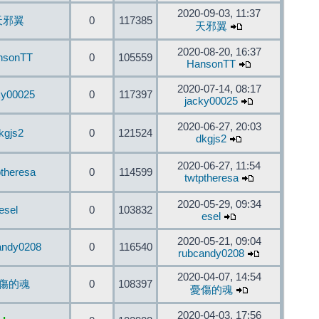
2020-09-03, 11:37
天邪翼
0
117385
天邪翼
2020-08-20, 16:37
nsonTT
0
105559
HansonTT
2020-07-14, 08:17
ky00025
0
117397
jacky00025
2020-06-27, 20:03
kgjs2
0
121524
dkgjs2
2020-06-27, 11:54
ptheresa
0
114599
twtptheresa
2020-05-29, 09:34
esel
0
103832
esel
2020-05-21, 09:04
andy0208
0
116540
rubcandy0208
2020-04-07, 14:54
傷的魂
0
108397
憂傷的魂
2020-04-03, 17:56