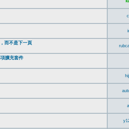
k
c
頂，而不是下一頁
rubc
辨事項擴充套件
hi
aut
a
y1