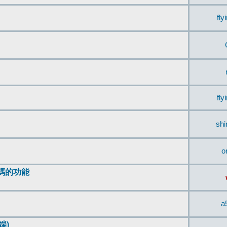
fly
fly
sh
o
編碼的功能
a
端)