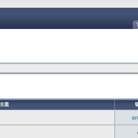
主題
gy