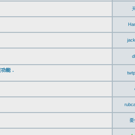
Ha
jac
d
復功能．
twt
rubc
憂