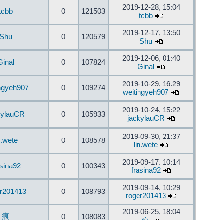
2019-12-28, 15:04
tcbb
0
121503
tcbb
2019-12-17, 13:50
Shu
0
120579
Shu
2019-12-06, 01:40
Ginal
0
107824
Ginal
2019-10-29, 16:29
ingyeh907
0
109274
weitingyeh907
2019-10-24, 15:22
kylauCR
0
105933
jackylauCR
2019-09-30, 21:37
n.wete
0
108578
lin.wete
2019-09-17, 10:14
asina92
0
100343
frasina92
2019-09-14, 10:29
er201413
0
108793
roger201413
2019-06-25, 18:04
痕
0
108083