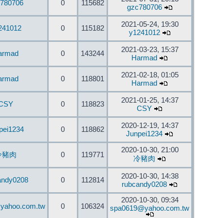
780706
0
115682
gzc780706
2021-05-24, 19:30
241012
0
115182
y1241012
2021-03-23, 15:37
armad
0
143244
Harmad
2021-02-18, 01:05
armad
0
118801
Harmad
2021-01-25, 14:37
CSY
0
118823
CSY
2020-12-19, 14:37
pei1234
0
118862
Junpei1234
2020-10-30, 21:00
冷豬肉
0
119771
冷豬肉
2020-10-30, 14:38
andy0208
0
112814
rubcandy0208
2020-10-30, 09:34
yahoo.com.tw
0
106324
spa0619@yahoo.com.tw