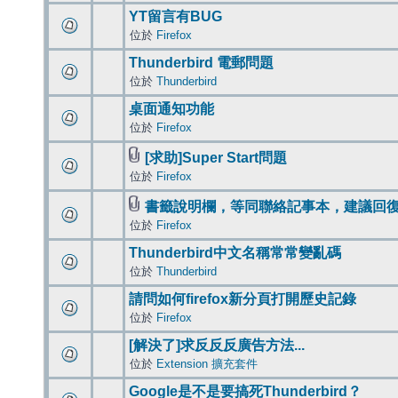
YT留言有BUG
位於
Firefox
Thunderbird 電郵問題
位於
Thunderbird
桌面通知功能
位於
Firefox
[求助]Super Start問題
位於
Firefox
書籤說明欄，等同聯絡記事本，建議回
位於
Firefox
Thunderbird中文名稱常常變亂碼
位於
Thunderbird
請問如何firefox新分頁打開歷史記錄
位於
Firefox
[解決了]求反反反廣告方法...
位於
Extension 擴充套件
Google是不是要搞死Thunderbird？