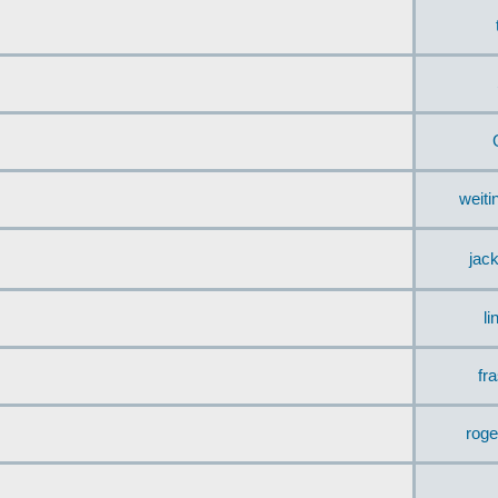
weit
jac
li
fr
rog