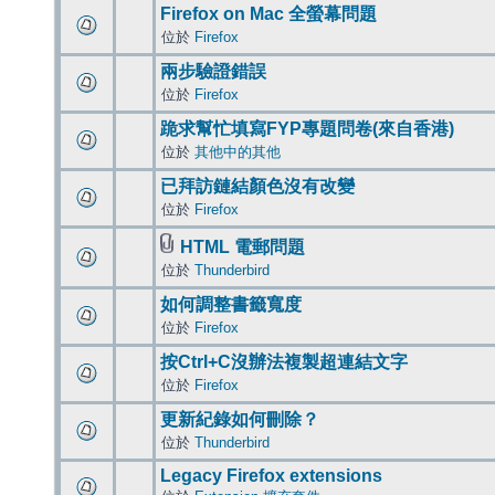
Firefox on Mac 全螢幕問題
位於
Firefox
兩步驗證錯誤
位於
Firefox
跪求幫忙填寫FYP專題問卷(來自香港)
位於
其他中的其他
已拜訪鏈結顏色沒有改變
位於
Firefox
HTML 電郵問題
位於
Thunderbird
如何調整書籤寬度
位於
Firefox
按Ctrl+C沒辦法複製超連結文字
位於
Firefox
更新紀錄如何刪除？
位於
Thunderbird
Legacy Firefox extensions