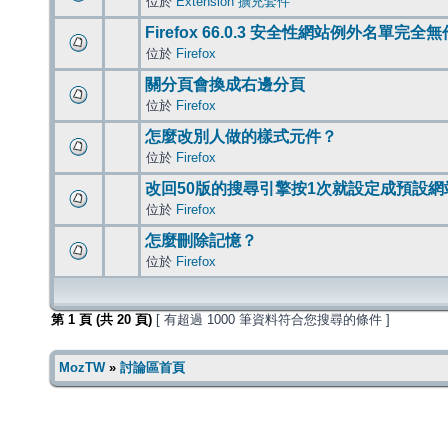
位於
Extension 擴充套件
Firefox 66.0.3 安全性網站例外名單完全
位於
Firefox
關分頁會換成右邊分頁
位於
Firefox
怎麼改別人做的樣式元件？
位於
Firefox
改回50版的搜尋引擎按1次就設定成預設網
位於
Firefox
怎麼刪除記憶？
位於
Firefox
第
1
頁 (共
20
頁)
[ 有超過 1000 筆資料符合您搜尋的條件 ]
MozTW
»
討論區首頁