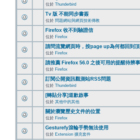
位於
Thunderbird
Tv 版 不能同步書簽
位於
問題網站與網頁技術傳教
Firefox 收不到驗證信
位於
Firefox
請問流覽網頁時，按page up為何都回到
位於
Firefox
請推薦 Firefox 56.0 之後可用的提醒待
位於
Firefox
訂閱公開資訊觀測站RSS問題
位於
Thunderbird
[轉貼分享]道歉啟事
位於
其他中的其他
關於瀏覽歷史文件的位置
位於
Firefox
Gesturefy滾輪手勢無法使用
位於
Extension 擴充套件