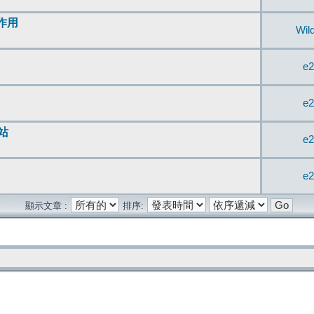
無作用
Wil
e2
e2
站
e2
e2
顯示文章 :
排序: