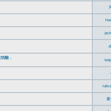
Ha
jac
d
復功能．
twt
rubc
憂