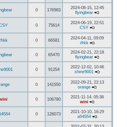
2024-08-15, 12:45
ingbear
0
176983
flyingbear
2024-06-19, 22:51
CSY
0
75614
CSY
2024-04-11, 09:09
rfrkk
0
66581
rfrkk
2024-02-21, 22:18
ingbear
0
65470
flyingbear
2022-12-02, 10:46
ine9001
0
91254
shine9001
2022-09-21, 22:13
range
0
141550
orange
2021-11-14, 05:38
wini
0
106780
wini
2021-10-10, 16:29
54554
0
126073
a54554
2021-07-31, 20:13