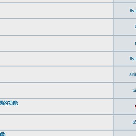
fly
fly
sh
o
編碼的功能
a
端)