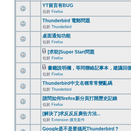
YT留言有BUG
位於
Firefox
Thunderbird 電郵問題
位於
Thunderbird
桌面通知功能
位於
Firefox
[求助]Super Start問題
位於
Firefox
書籤說明欄，等同聯絡記事本，建議回
位於
Firefox
Thunderbird中文名稱常常變亂碼
位於
Thunderbird
請問如何firefox新分頁打開歷史記錄
位於
Firefox
[解決了]求反反反廣告方法...
位於
Extension 擴充套件
Google是不是要搞死Thunderbird？