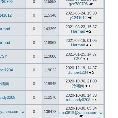
780706
0
115858
gzc780706
2021-05-24, 19:30
241012
0
115348
y1241012
2021-03-23, 15:37
armad
0
143399
Harmad
2021-02-18, 01:05
armad
0
118969
Harmad
2021-01-25, 14:37
CSY
0
119000
CSY
2020-12-19, 14:37
pei1234
0
119022
Junpei1234
2020-10-30, 21:00
冷豬肉
0
119945
冷豬肉
2020-10-30, 14:38
andy0208
0
112970
rubcandy0208
2020-10-30, 09:34
yahoo.com.tw
0
106478
spa0619@yahoo.com.tw