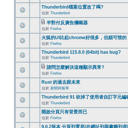
Thunderbird檔案位置改了嗎?
位於
Thunderbird
半對付反廣告攔截器
位於
Firefox
火狐的UI比起chrome好很多，但頗可惜的
位於
Firefox
Thunderbird 115.8.0 (64bit) has bug?
位於
Thunderbird
請問怎麼解決這種顯示異常?
位於
Firefox
Rust 的過去跟未來
位於
新聞與報導
Thunderbird 91 砍掉了使用者自訂字元
位於
Thunderbird
開啟分頁只有背景而已
位於
Firefox
9.0.2版本 分頁列置底(在網址列與書籤列底