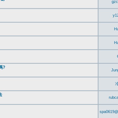
gzc
y1
H
H
嗎?
Jun
法
rubc
spa0619@