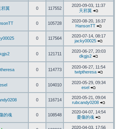
2020-09-03, 11:37
天邪翼
0
117552
天邪翼
2020-08-20, 16:37
nsonTT
0
105728
HansonTT
2020-07-14, 08:17
ky00025
0
117564
jacky00025
2020-06-27, 20:03
kgjs2
0
121711
dkgjs2
2020-06-27, 11:54
ptheresa
0
114773
twtptheresa
2020-05-29, 09:34
esel
0
104010
esel
2020-05-21, 09:04
andy0208
0
116714
rubcandy0208
2020-04-07, 14:54
傷的魂
0
108548
憂傷的魂
2020-04-03, 17:56