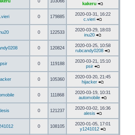
akeru
0
103066
kakeru
2020-03-31, 16:22
.vieri
0
179885
c.vieri
2020-03-29, 18:03
inu20
0
122533
inu20
2020-03-25, 10:58
andy0208
0
120824
rubcandy0208
2020-03-21, 15:10
psir
0
119188
psir
2020-03-20, 21:45
jacker
0
105360
hijacker
2020-03-19, 10:31
omobile
0
111868
automobile
2020-03-02, 16:36
lesis
0
121237
alesis
2020-01-05, 17:01
241012
0
108105
y1241012