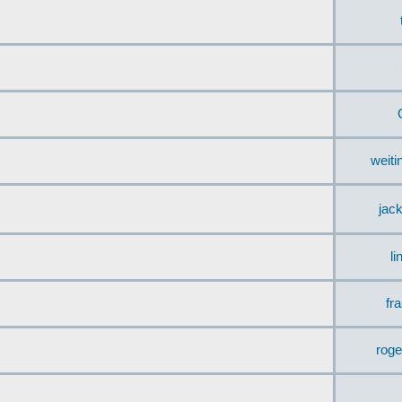
weit
jac
li
fr
rog