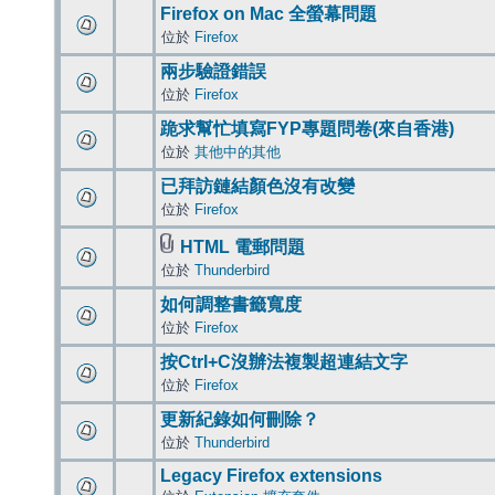
Firefox on Mac 全螢幕問題
位於
Firefox
兩步驗證錯誤
位於
Firefox
跪求幫忙填寫FYP專題問卷(來自香港)
位於
其他中的其他
已拜訪鏈結顏色沒有改變
位於
Firefox
HTML 電郵問題
位於
Thunderbird
如何調整書籤寬度
位於
Firefox
按Ctrl+C沒辦法複製超連結文字
位於
Firefox
更新紀錄如何刪除？
位於
Thunderbird
Legacy Firefox extensions