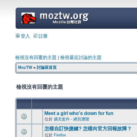
=
登入
註冊
檢視沒有回覆的主題
|
檢視最近討論的主題
MozTW
»
討論區首頁
檢視沒有回覆的主題
Meet a girl who's down for fun
位於
擴充套件 - 網頁瀏覽
怎樣自訂快捷鍵? 怎樣向官方回報故障？
位於
Firefox