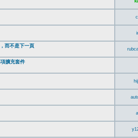
k
c
頂，而不是下一頁
rubc
辨事項擴充套件
hi
aut
a
y1