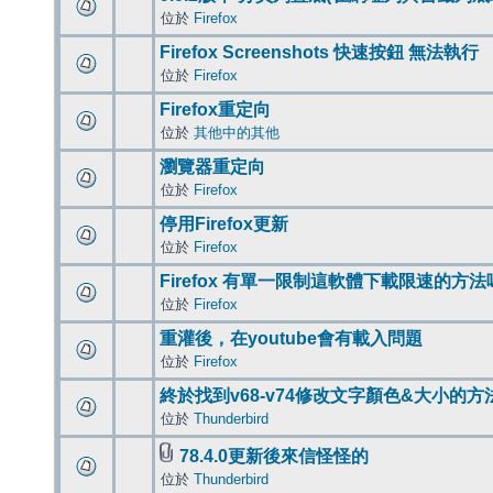
位於
Firefox
Firefox Screenshots 快速按鈕 無法執行
位於
Firefox
Firefox重定向
位於
其他中的其他
瀏覽器重定向
位於
Firefox
停用Firefox更新
位於
Firefox
Firefox 有單一限制這軟體下載限速的方法
位於
Firefox
重灌後，在youtube會有載入問題
位於
Firefox
終於找到v68-v74修改文字顏色&大小的方
位於
Thunderbird
78.4.0更新後來信怪怪的
位於
Thunderbird