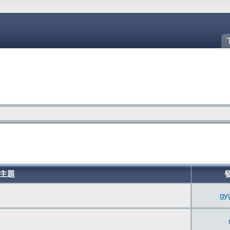
主題
gy