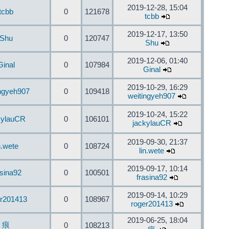
2019-12-28, 15:04
tcbb
0
121678
tcbb
2019-12-17, 13:50
Shu
0
120747
Shu
2019-12-06, 01:40
Ginal
0
107984
Ginal
2019-10-29, 16:29
ingyeh907
0
109418
weitingyeh907
2019-10-24, 15:22
kylauCR
0
106101
jackylauCR
2019-09-30, 21:37
n.wete
0
108724
lin.wete
2019-09-17, 10:14
asina92
0
100501
frasina92
2019-09-14, 10:29
er201413
0
108967
roger201413
2019-06-25, 18:04
痕
0
108213