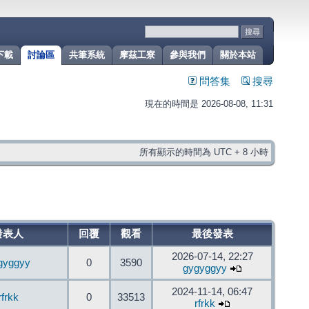
下載
討論區
共筆系統
摩茲工寮
參與我們
關於本站
問答集
搜尋
現在的時間是 2026-08-08, 11:31
所有顯示的時間為 UTC + 8 小時
發表人
回覆
觀看
最後發表
2026-07-14, 22:27
gyggyy
0
3590
gygyggyy
2024-11-14, 06:47
rfrkk
0
33513
rfrkk