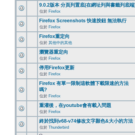
9.0.2版本 分頁列置底(在網址列與書籤列底端
位於
Firefox
Firefox Screenshots 快速按鈕 無法執行
位於
Firefox
Firefox重定向
位於
其他中的其他
瀏覽器重定向
位於
Firefox
停用Firefox更新
位於
Firefox
Firefox 有單一限制這軟體下載限速的方法
嗎?
位於
Firefox
重灌後，在youtube會有載入問題
位於
Firefox
終於找到v68-v74修改文字顏色&大小的方法
位於
Thunderbird