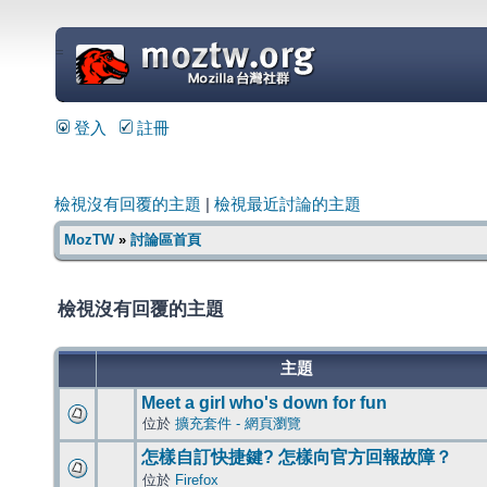
=
登入
註冊
檢視沒有回覆的主題
|
檢視最近討論的主題
MozTW
»
討論區首頁
檢視沒有回覆的主題
主題
Meet a girl who's down for fun
位於
擴充套件 - 網頁瀏覽
怎樣自訂快捷鍵? 怎樣向官方回報故障？
位於
Firefox