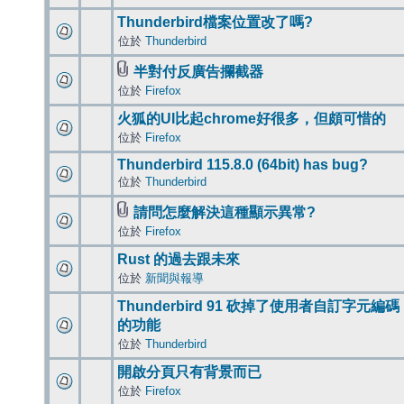
Thunderbird檔案位置改了嗎?
位於
Thunderbird
半對付反廣告攔截器
位於
Firefox
火狐的UI比起chrome好很多，但頗可惜的
位於
Firefox
Thunderbird 115.8.0 (64bit) has bug?
位於
Thunderbird
請問怎麼解決這種顯示異常?
位於
Firefox
Rust 的過去跟未來
位於
新聞與報導
Thunderbird 91 砍掉了使用者自訂字元編碼
的功能
位於
Thunderbird
開啟分頁只有背景而已
位於
Firefox