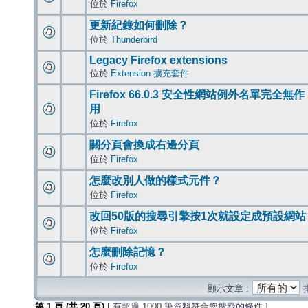
位於
Firefox
更新紀錄如何刪除？
位於
Thunderbird
Legacy Firefox extensions
位於
Extension 擴充套件
Firefox 66.0.3 安全性網站例外名單完全無作
用
位於
Firefox
關分頁會換成右邊分頁
位於
Firefox
怎麼改別人做的樣式元件？
位於
Firefox
改回50版的搜尋引擎按1次就設定成預設網站
位於
Firefox
怎麼刪除記憶？
位於
Firefox
顯示文章 :
第
1
頁 (共
20
頁)
[ 有超過 1000 筆資料符合您搜尋的條件 ]