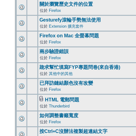
關於瀏覽歷史文件的位置
位於
Firefox
Gesturefy滾輪手勢無法使用
位於
Extension 擴充套件
Firefox on Mac 全螢幕問題
位於
Firefox
兩步驗證錯誤
位於
Firefox
跪求幫忙填寫FYP專題問卷(來自香港)
位於
其他中的其他
已拜訪鏈結顏色沒有改變
位於
Firefox
HTML 電郵問題
位於
Thunderbird
如何調整書籤寬度
位於
Firefox
按Ctrl+C沒辦法複製超連結文字