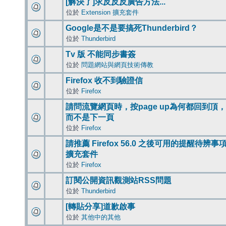
[解決了]求反反反廣告方法...
位於
Extension 擴充套件
Google是不是要搞死Thunderbird？
位於
Thunderbird
Tv 版 不能同步書簽
位於
問題網站與網頁技術傳教
Firefox 收不到驗證信
位於
Firefox
請問流覽網頁時，按page up為何都回到頂，
而不是下一頁
位於
Firefox
請推薦 Firefox 56.0 之後可用的提醒待辨事
擴充套件
位於
Firefox
訂閱公開資訊觀測站RSS問題
位於
Thunderbird
[轉貼分享]道歉啟事
位於
其他中的其他