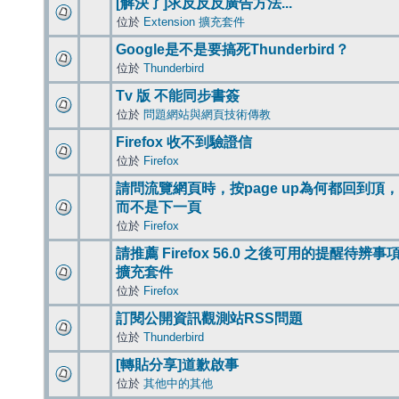
[解決了]求反反反廣告方法...
位於
Extension 擴充套件
Google是不是要搞死Thunderbird？
位於
Thunderbird
Tv 版 不能同步書簽
位於
問題網站與網頁技術傳教
Firefox 收不到驗證信
位於
Firefox
請問流覽網頁時，按page up為何都回到頂，
而不是下一頁
位於
Firefox
請推薦 Firefox 56.0 之後可用的提醒待辨事
擴充套件
位於
Firefox
訂閱公開資訊觀測站RSS問題
位於
Thunderbird
[轉貼分享]道歉啟事
位於
其他中的其他