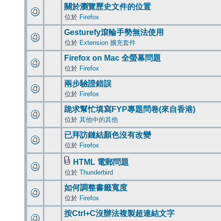
關於瀏覽歷史文件的位置
位於
Firefox
Gesturefy滾輪手勢無法使用
位於
Extension 擴充套件
Firefox on Mac 全螢幕問題
位於
Firefox
兩步驗證錯誤
位於
Firefox
跪求幫忙填寫FYP專題問卷(來自香港)
位於
其他中的其他
已拜訪鏈結顏色沒有改變
位於
Firefox
HTML 電郵問題
位於
Thunderbird
如何調整書籤寬度
位於
Firefox
按Ctrl+C沒辦法複製超連結文字