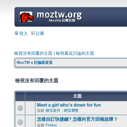
=
登入
註冊
檢視沒有回覆的主題
|
檢視最近討論的主題
MozTW
»
討論區首頁
檢視沒有回覆的主題
主題
Meet a girl who's down for fun
位於
擴充套件 - 網頁瀏覽
怎樣自訂快捷鍵? 怎樣向官方回報故障？
位於
Firefox