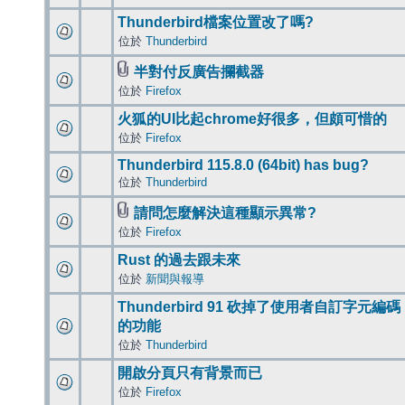
Thunderbird檔案位置改了嗎?
位於
Thunderbird
半對付反廣告攔截器
位於
Firefox
火狐的UI比起chrome好很多，但頗可惜的
位於
Firefox
Thunderbird 115.8.0 (64bit) has bug?
位於
Thunderbird
請問怎麼解決這種顯示異常?
位於
Firefox
Rust 的過去跟未來
位於
新聞與報導
Thunderbird 91 砍掉了使用者自訂字元編碼
的功能
位於
Thunderbird
開啟分頁只有背景而已
位於
Firefox