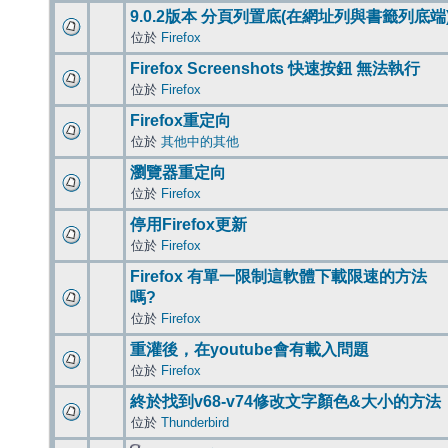
9.0.2版本 分頁列置底(在網址列與書籤列底端
位於
Firefox
Firefox Screenshots 快速按鈕 無法執行
位於
Firefox
Firefox重定向
位於
其他中的其他
瀏覽器重定向
位於
Firefox
停用Firefox更新
位於
Firefox
Firefox 有單一限制這軟體下載限速的方法
嗎?
位於
Firefox
重灌後，在youtube會有載入問題
位於
Firefox
終於找到v68-v74修改文字顏色&大小的方法
位於
Thunderbird