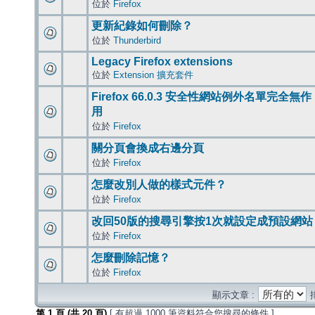
位於
Firefox
更新紀錄如何刪除？
位於
Thunderbird
Legacy Firefox extensions
位於
Extension 擴充套件
Firefox 66.0.3 安全性網站例外名單完全無作
用
位於
Firefox
關分頁會換成右邊分頁
位於
Firefox
怎麼改別人做的樣式元件？
位於
Firefox
改回50版的搜尋引擎按1次就設定成預設網站
位於
Firefox
怎麼刪除記憶？
位於
Firefox
顯示文章 :
第
1
頁 (共
20
頁)
[ 有超過 1000 筆資料符合您搜尋的條件 ]