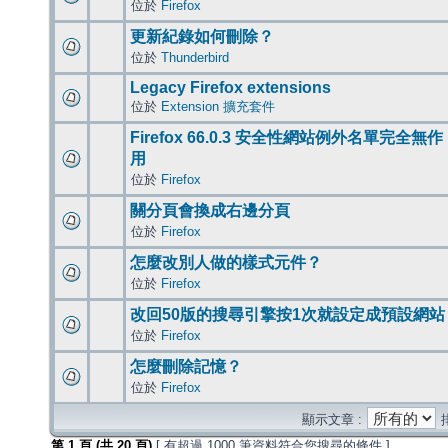
位於
Firefox
更新紀錄如何刪除？
位於
Thunderbird
Legacy Firefox extensions
位於
Extension 擴充套件
Firefox 66.0.3 安全性網站例外名單完全無作
用
位於
Firefox
關分頁會換成右邊分頁
位於
Firefox
怎麼改別人做的樣式元件？
位於
Firefox
改回50版的搜尋引擎按1次就設定成預設網站
位於
Firefox
怎麼刪除記憶？
位於
Firefox
顯示文章 :
第
1
頁 (共
20
頁)
[ 有超過 1000 筆資料符合您搜尋的條件 ]