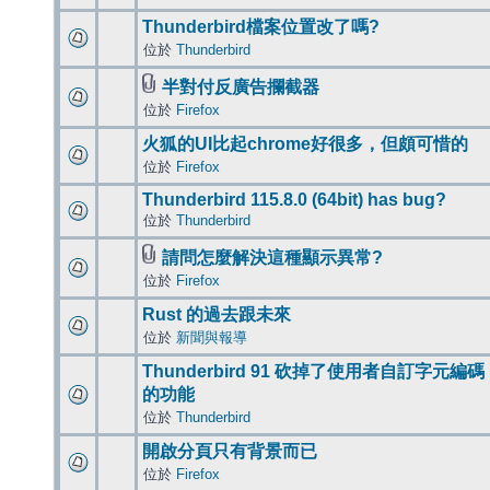
Thunderbird檔案位置改了嗎?
位於
Thunderbird
半對付反廣告攔截器
位於
Firefox
火狐的UI比起chrome好很多，但頗可惜的
位於
Firefox
Thunderbird 115.8.0 (64bit) has bug?
位於
Thunderbird
請問怎麼解決這種顯示異常?
位於
Firefox
Rust 的過去跟未來
位於
新聞與報導
Thunderbird 91 砍掉了使用者自訂字元編碼
的功能
位於
Thunderbird
開啟分頁只有背景而已
位於
Firefox