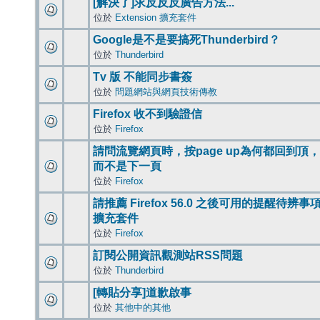
[解決了]求反反反廣告方法...
位於
Extension 擴充套件
Google是不是要搞死Thunderbird？
位於
Thunderbird
Tv 版 不能同步書簽
位於
問題網站與網頁技術傳教
Firefox 收不到驗證信
位於
Firefox
請問流覽網頁時，按page up為何都回到頂，
而不是下一頁
位於
Firefox
請推薦 Firefox 56.0 之後可用的提醒待辨事
擴充套件
位於
Firefox
訂閱公開資訊觀測站RSS問題
位於
Thunderbird
[轉貼分享]道歉啟事
位於
其他中的其他