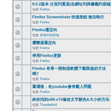
9.0.2版本 分頁列置底(在網址列與書籤列底端
位於
Firefox
Firefox Screenshots 快速按鈕 無法執行
位於
Firefox
Firefox重定向
位於
其他中的其他
瀏覽器重定向
位於
Firefox
停用Firefox更新
位於
Firefox
Firefox 有單一限制這軟體下載限速的方法
嗎?
位於
Firefox
重灌後，在youtube會有載入問題
位於
Firefox
終於找到v68-v74修改文字顏色&大小的方法
位於
Thunderbird