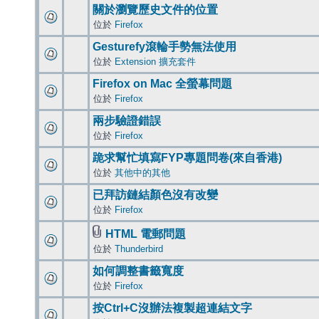
關於瀏覽歷史文件的位置
位於
Firefox
Gesturefy滾輪手勢無法使用
位於
Extension 擴充套件
Firefox on Mac 全螢幕問題
位於
Firefox
兩步驗證錯誤
位於
Firefox
跪求幫忙填寫FYP專題問卷(來自香港)
位於
其他中的其他
已拜訪鏈結顏色沒有改變
位於
Firefox
HTML 電郵問題
位於
Thunderbird
如何調整書籤寬度
位於
Firefox
按Ctrl+C沒辦法複製超連結文字