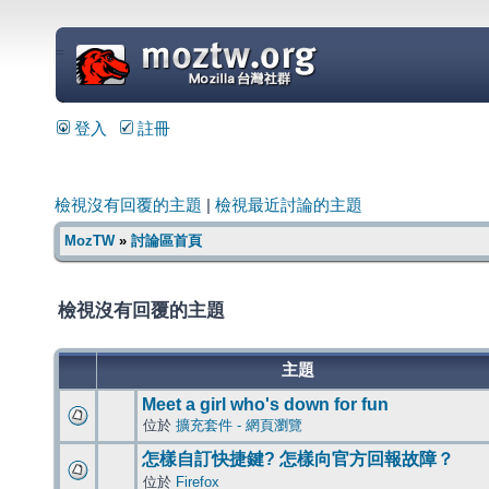
=
登入
註冊
檢視沒有回覆的主題
|
檢視最近討論的主題
MozTW
»
討論區首頁
檢視沒有回覆的主題
主題
Meet a girl who's down for fun
位於
擴充套件 - 網頁瀏覽
怎樣自訂快捷鍵? 怎樣向官方回報故障？
位於
Firefox