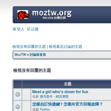
=
登入
註冊
檢視沒有回覆的主題
|
檢視最近討論的主題
MozTW
»
討論區首頁
檢視沒有回覆的主題
主題
Meet a girl who's down for fun
位於
擴充套件 - 網頁瀏覽
怎樣自訂快捷鍵? 怎樣向官方回報故障？
位於
Firefox