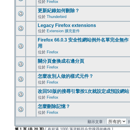
位於
Firefox
更新紀錄如何刪除？
位於
Thunderbird
Legacy Firefox extensions
位於
Extension 擴充套件
Firefox 66.0.3 安全性網站例外名單完全無作
用
位於
Firefox
關分頁會換成右邊分頁
位於
Firefox
怎麼改別人做的樣式元件？
位於
Firefox
改回50版的搜尋引擎按1次就設定成預設網站
位於
Firefox
怎麼刪除記憶？
位於
Firefox
顯示文章 :
第
1
頁 (共
20
頁)
[ 有超過 1000 筆資料符合您搜尋的條件 ]