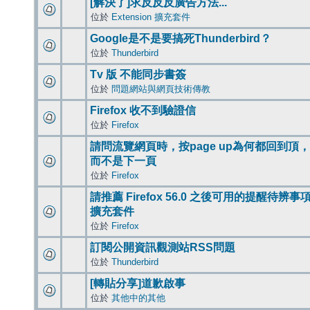
[解決了]求反反反廣告方法...
位於
Extension 擴充套件
Google是不是要搞死Thunderbird？
位於
Thunderbird
Tv 版 不能同步書簽
位於
問題網站與網頁技術傳教
Firefox 收不到驗證信
位於
Firefox
請問流覽網頁時，按page up為何都回到頂，
而不是下一頁
位於
Firefox
請推薦 Firefox 56.0 之後可用的提醒待辨事
擴充套件
位於
Firefox
訂閱公開資訊觀測站RSS問題
位於
Thunderbird
[轉貼分享]道歉啟事
位於
其他中的其他