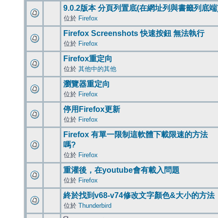
9.0.2版本 分頁列置底(在網址列與書籤列底端
位於
Firefox
Firefox Screenshots 快速按鈕 無法執行
位於
Firefox
Firefox重定向
位於
其他中的其他
瀏覽器重定向
位於
Firefox
停用Firefox更新
位於
Firefox
Firefox 有單一限制這軟體下載限速的方法
嗎?
位於
Firefox
重灌後，在youtube會有載入問題
位於
Firefox
終於找到v68-v74修改文字顏色&大小的方法
位於
Thunderbird