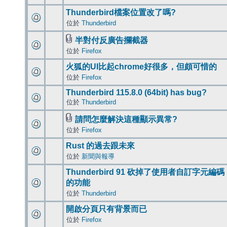
Thunderbird檔案位置改了嗎?
位於
Thunderbird
半對付反廣告攔截器
位於
Firefox
火狐的UI比起chrome好很多，但頗可惜的
位於
Firefox
Thunderbird 115.8.0 (64bit) has bug?
位於
Thunderbird
請問怎麼解決這種顯示異常?
位於
Firefox
Rust 的過去跟未來
位於
新聞與報導
Thunderbird 91 砍掉了使用者自訂字元編碼
的功能
位於
Thunderbird
開啟分頁只有背景而已
位於
Firefox