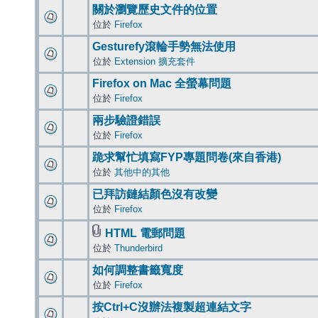
關於瀏覽歷史文件的位置
位於
Firefox
Gesturefy滾輪手勢無法使用
位於
Extension 擴充套件
Firefox on Mac 全螢幕問題
位於
Firefox
兩步驗證錯誤
位於
Firefox
跪求幫忙填寫FYP專題問卷(來自香港)
位於
其他中的其他
已拜訪鏈結顏色沒有改變
位於
Firefox
HTML 電郵問題
位於
Thunderbird
如何調整書籤寬度
位於
Firefox
按Ctrl+C沒辦法複製超連結文字