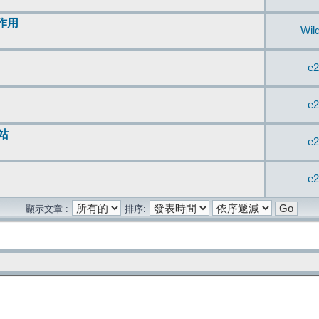
無作用
Wil
e2
e2
站
e2
e2
顯示文章 :
排序: