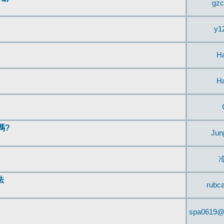
gzc
y1
H
H
嗎?
Jun
法
rubc
spa0619@