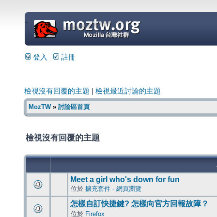
=
登入
註冊
檢視沒有回覆的主題
|
檢視最近討論的主題
MozTW
»
討論區首頁
檢視沒有回覆的主題
Meet a girl who's down for fun
位於
擴充套件 - 網頁瀏覽
怎樣自訂快捷鍵? 怎樣向官方回報故障？
位於
Firefox