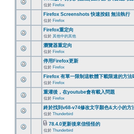
位於
Firefox
Firefox Screenshots 快速按鈕 無法執行
位於
Firefox
Firefox重定向
位於
其他中的其他
瀏覽器重定向
位於
Firefox
停用Firefox更新
位於
Firefox
Firefox 有單一限制這軟體下載限速的方法
位於
Firefox
重灌後，在youtube會有載入問題
位於
Firefox
終於找到v68-v74修改文字顏色&大小的方
位於
Thunderbird
78.4.0更新後來信怪怪的
位於
Thunderbird