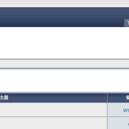
主題
gy