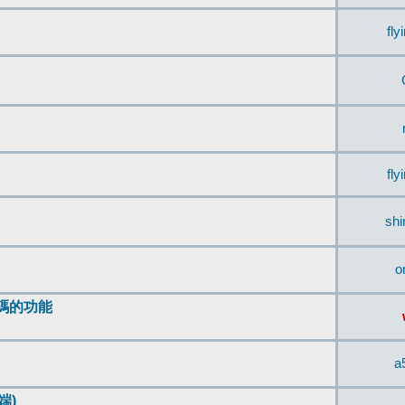
fly
fly
sh
o
編碼的功能
a
端)