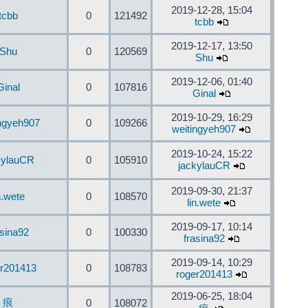
2019-12-28, 15:04
tcbb
0
121492
tcbb
2019-12-17, 13:50
Shu
0
120569
Shu
2019-12-06, 01:40
Ginal
0
107816
Ginal
2019-10-29, 16:29
ingyeh907
0
109266
weitingyeh907
2019-10-24, 15:22
kylauCR
0
105910
jackylauCR
2019-09-30, 21:37
n.wete
0
108570
lin.wete
2019-09-17, 10:14
asina92
0
100330
frasina92
2019-09-14, 10:29
er201413
0
108783
roger201413
2019-06-25, 18:04
痕
0
108072