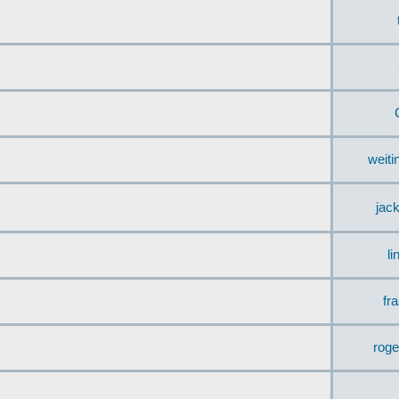
weit
jac
li
fr
rog