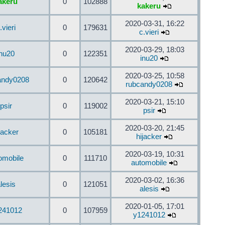
akeru
0
102888
kakeru
2020-03-31, 16:22
.vieri
0
179631
c.vieri
2020-03-29, 18:03
inu20
0
122351
inu20
2020-03-25, 10:58
andy0208
0
120642
rubcandy0208
2020-03-21, 15:10
psir
0
119002
psir
2020-03-20, 21:45
jacker
0
105181
hijacker
2020-03-19, 10:31
omobile
0
111710
automobile
2020-03-02, 16:36
lesis
0
121051
alesis
2020-01-05, 17:01
241012
0
107959
y1241012