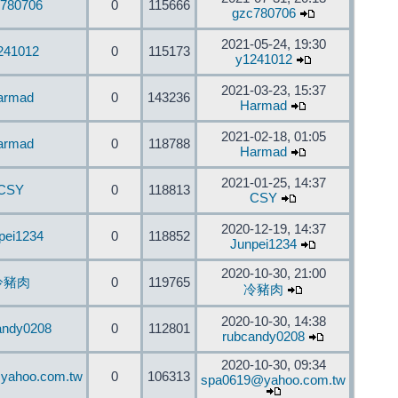
780706
0
115666
gzc780706
2021-05-24, 19:30
241012
0
115173
y1241012
2021-03-23, 15:37
armad
0
143236
Harmad
2021-02-18, 01:05
armad
0
118788
Harmad
2021-01-25, 14:37
CSY
0
118813
CSY
2020-12-19, 14:37
pei1234
0
118852
Junpei1234
2020-10-30, 21:00
冷豬肉
0
119765
冷豬肉
2020-10-30, 14:38
andy0208
0
112801
rubcandy0208
2020-10-30, 09:34
yahoo.com.tw
0
106313
spa0619@yahoo.com.tw