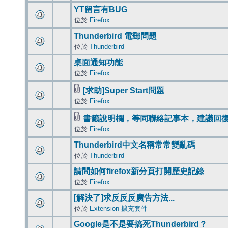
YT留言有BUG
位於
Firefox
Thunderbird 電郵問題
位於
Thunderbird
桌面通知功能
位於
Firefox
[求助]Super Start問題
位於
Firefox
書籤說明欄，等同聯絡記事本，建議回
位於
Firefox
Thunderbird中文名稱常常變亂碼
位於
Thunderbird
請問如何firefox新分頁打開歷史記錄
位於
Firefox
[解決了]求反反反廣告方法...
位於
Extension 擴充套件
Google是不是要搞死Thunderbird？