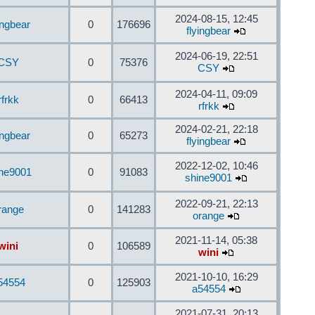
2024-08-15, 12:45
ingbear
0
176696
flyingbear
2024-06-19, 22:51
CSY
0
75376
CSY
2024-04-11, 09:09
rfrkk
0
66413
rfrkk
2024-02-21, 22:18
ingbear
0
65273
flyingbear
2022-12-02, 10:46
ine9001
0
91083
shine9001
2022-09-21, 22:13
range
0
141283
orange
2021-11-14, 05:38
wini
0
106589
wini
2021-10-10, 16:29
54554
0
125903
a54554
2021-07-31, 20:13