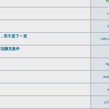
k
c
頂，而不是下一頁
rubc
辨事項擴充套件
hi
aut
a
y1