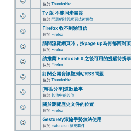
位於
Thunderbird
Tv 版 不能同步書簽
位於
問題網站與網頁技術傳教
Firefox 收不到驗證信
位於
Firefox
請問流覽網頁時，按page up為何都回到
位於
Firefox
請推薦 Firefox 56.0 之後可用的提醒待
位於
Firefox
訂閱公開資訊觀測站RSS問題
位於
Thunderbird
[轉貼分享]道歉啟事
位於
其他中的其他
關於瀏覽歷史文件的位置
位於
Firefox
Gesturefy滾輪手勢無法使用
位於
Extension 擴充套件