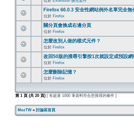
位於
Extension 擴充套件
Firefox 66.0.3 安全性網站例外名單完全
位於
Firefox
關分頁會換成右邊分頁
位於
Firefox
怎麼改別人做的樣式元件？
位於
Firefox
改回50版的搜尋引擎按1次就設定成預設網
位於
Firefox
怎麼刪除記憶？
位於
Firefox
第
1
頁 (共
20
頁)
[ 有超過 1000 筆資料符合您搜尋的條件 ]
MozTW
»
討論區首頁