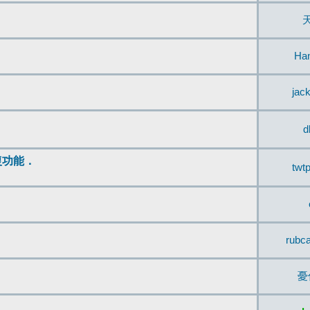
Ha
jac
d
復功能．
twt
rubc
憂