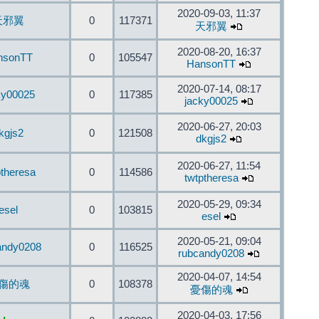
2020-09-03, 11:37
天邪翼
0
117371
天邪翼
2020-08-20, 16:37
nsonTT
0
105547
HansonTT
2020-07-14, 08:17
ky00025
0
117385
jacky00025
2020-06-27, 20:03
kgjs2
0
121508
dkgjs2
2020-06-27, 11:54
ptheresa
0
114586
twtptheresa
2020-05-29, 09:34
esel
0
103815
esel
2020-05-21, 09:04
andy0208
0
116525
rubcandy0208
2020-04-07, 14:54
傷的魂
0
108378
憂傷的魂
2020-04-03, 17:56