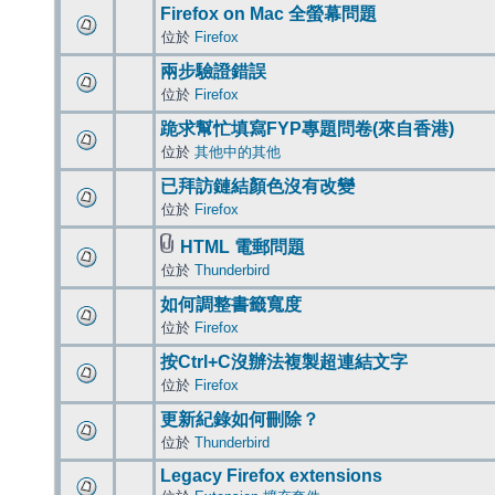
Firefox on Mac 全螢幕問題
位於
Firefox
兩步驗證錯誤
位於
Firefox
跪求幫忙填寫FYP專題問卷(來自香港)
位於
其他中的其他
已拜訪鏈結顏色沒有改變
位於
Firefox
HTML 電郵問題
位於
Thunderbird
如何調整書籤寬度
位於
Firefox
按Ctrl+C沒辦法複製超連結文字
位於
Firefox
更新紀錄如何刪除？
位於
Thunderbird
Legacy Firefox extensions