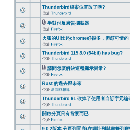
Thunderbird檔案位置改了嗎?
位於
Thunderbird
半對付反廣告攔截器
位於
Firefox
火狐的UI比起chrome好很多，但頗可惜的
位於
Firefox
Thunderbird 115.8.0 (64bit) has bug?
位於
Thunderbird
請問怎麼解決這種顯示異常?
位於
Firefox
Rust 的過去跟未來
位於
新聞與報導
Thunderbird 91 砍掉了使用者自訂字元
位於
Thunderbird
開啟分頁只有背景而已
位於
Firefox
9.0.2版本 分頁列置底(在網址列與書籤列底