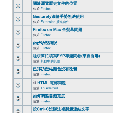
關於瀏覽歷史文件的位置
位於
Firefox
Gesturefy滾輪手勢無法使用
位於
Extension 擴充套件
Firefox on Mac 全螢幕問題
位於
Firefox
兩步驗證錯誤
位於
Firefox
跪求幫忙填寫FYP專題問卷(來自香港)
位於
其他中的其他
已拜訪鏈結顏色沒有改變
位於
Firefox
HTML 電郵問題
位於
Thunderbird
如何調整書籤寬度
位於
Firefox
按Ctrl+C沒辦法複製超連結文字