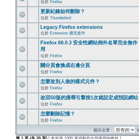
位於
Firefox
更新紀錄如何刪除？
位於
Thunderbird
Legacy Firefox extensions
位於
Extension 擴充套件
Firefox 66.0.3 安全性網站例外名單完全無作
用
位於
Firefox
關分頁會換成右邊分頁
位於
Firefox
怎麼改別人做的樣式元件？
位於
Firefox
改回50版的搜尋引擎按1次就設定成預設網站
位於
Firefox
怎麼刪除記憶？
位於
Firefox
顯示文章 :
第
1
頁 (共
20
頁)
[ 有超過 1000 筆資料符合您搜尋的條件 ]