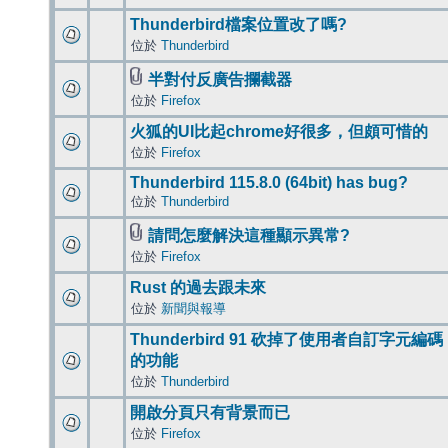
Thunderbird檔案位置改了嗎?
位於
Thunderbird
半對付反廣告攔截器
位於
Firefox
火狐的UI比起chrome好很多，但頗可惜的
位於
Firefox
Thunderbird 115.8.0 (64bit) has bug?
位於
Thunderbird
請問怎麼解決這種顯示異常?
位於
Firefox
Rust 的過去跟未來
位於
新聞與報導
Thunderbird 91 砍掉了使用者自訂字元編碼
的功能
位於
Thunderbird
開啟分頁只有背景而已
位於
Firefox