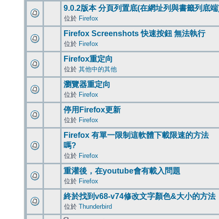
9.0.2版本 分頁列置底(在網址列與書籤列底端
位於
Firefox
Firefox Screenshots 快速按鈕 無法執行
位於
Firefox
Firefox重定向
位於
其他中的其他
瀏覽器重定向
位於
Firefox
停用Firefox更新
位於
Firefox
Firefox 有單一限制這軟體下載限速的方法
嗎?
位於
Firefox
重灌後，在youtube會有載入問題
位於
Firefox
終於找到v68-v74修改文字顏色&大小的方法
位於
Thunderbird