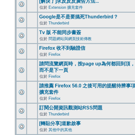
[解決了]求反反反廣告方法...
位於
Extension 擴充套件
Google是不是要搞死Thunderbird？
位於
Thunderbird
Tv 版 不能同步書簽
位於
問題網站與網頁技術傳教
Firefox 收不到驗證信
位於
Firefox
請問流覽網頁時，按page up為何都回到頂，
而不是下一頁
位於
Firefox
請推薦 Firefox 56.0 之後可用的提醒待辨事
擴充套件
位於
Firefox
訂閱公開資訊觀測站RSS問題
位於
Thunderbird
[轉貼分享]道歉啟事
位於
其他中的其他