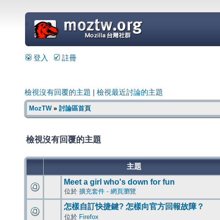
=
登入
註冊
檢視沒有回覆的主題
|
檢視最近討論的主題
MozTW
»
討論區首頁
檢視沒有回覆的主題
主題
Meet a girl who's down for fun
位於
擴充套件 - 網頁瀏覽
怎樣自訂快捷鍵? 怎樣向官方回報故障？
位於
Firefox