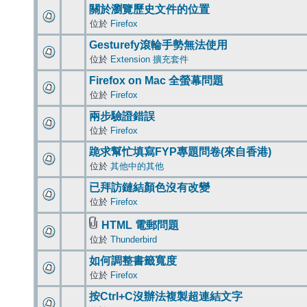
關於瀏覽歷史文件的位置
位於
Firefox
Gesturefy滾輪手勢無法使用
位於
Extension 擴充套件
Firefox on Mac 全螢幕問題
位於
Firefox
兩步驗證錯誤
位於
Firefox
跪求幫忙填寫FYP專題問卷(來自香港)
位於
其他中的其他
已拜訪鏈結顏色沒有改變
位於
Firefox
HTML 電郵問題
位於
Thunderbird
如何調整書籤寬度
位於
Firefox
按Ctrl+C沒辦法複製超連結文字