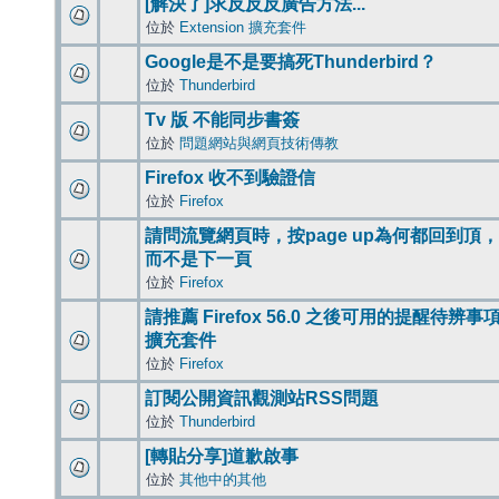
[解決了]求反反反廣告方法...
位於
Extension 擴充套件
Google是不是要搞死Thunderbird？
位於
Thunderbird
Tv 版 不能同步書簽
位於
問題網站與網頁技術傳教
Firefox 收不到驗證信
位於
Firefox
請問流覽網頁時，按page up為何都回到頂，
而不是下一頁
位於
Firefox
請推薦 Firefox 56.0 之後可用的提醒待辨事
擴充套件
位於
Firefox
訂閱公開資訊觀測站RSS問題
位於
Thunderbird
[轉貼分享]道歉啟事
位於
其他中的其他