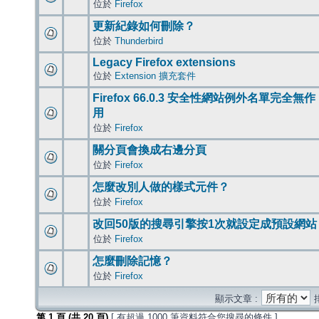
位於
Firefox
更新紀錄如何刪除？
位於
Thunderbird
Legacy Firefox extensions
位於
Extension 擴充套件
Firefox 66.0.3 安全性網站例外名單完全無作
用
位於
Firefox
關分頁會換成右邊分頁
位於
Firefox
怎麼改別人做的樣式元件？
位於
Firefox
改回50版的搜尋引擎按1次就設定成預設網站
位於
Firefox
怎麼刪除記憶？
位於
Firefox
顯示文章 :
第
1
頁 (共
20
頁)
[ 有超過 1000 筆資料符合您搜尋的條件 ]