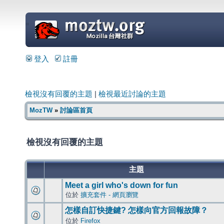
=
登入
註冊
檢視沒有回覆的主題
|
檢視最近討論的主題
MozTW
»
討論區首頁
檢視沒有回覆的主題
主題
Meet a girl who's down for fun
位於
擴充套件 - 網頁瀏覽
怎樣自訂快捷鍵? 怎樣向官方回報故障？
位於
Firefox