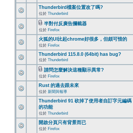
Thunderbird檔案位置改了嗎?
位於
Thunderbird
半對付反廣告攔截器
位於
Firefox
火狐的UI比起chrome好很多，但頗可惜的
位於
Firefox
Thunderbird 115.8.0 (64bit) has bug?
位於
Thunderbird
請問怎麼解決這種顯示異常?
位於
Firefox
Rust 的過去跟未來
位於
新聞與報導
Thunderbird 91 砍掉了使用者自訂字元編碼
的功能
位於
Thunderbird
開啟分頁只有背景而已
位於
Firefox