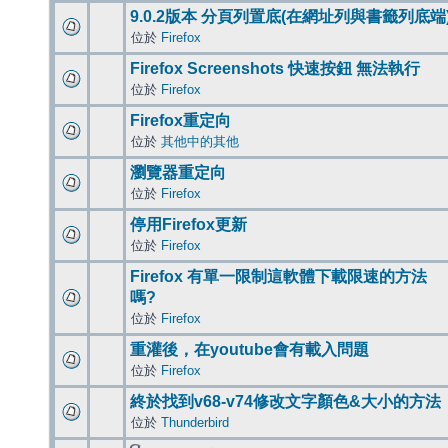
9.0.2版本 分頁列置底(在網址列與書籤列底端
位於
Firefox
Firefox Screenshots 快速按鈕 無法執行
位於
Firefox
Firefox重定向
位於
其他中的其他
瀏覽器重定向
位於
Firefox
停用Firefox更新
位於
Firefox
Firefox 有單一限制這軟體下載限速的方法
嗎?
位於
Firefox
重灌後，在youtube會有載入問題
位於
Firefox
終於找到v68-v74修改文字顏色&大小的方法
位於
Thunderbird