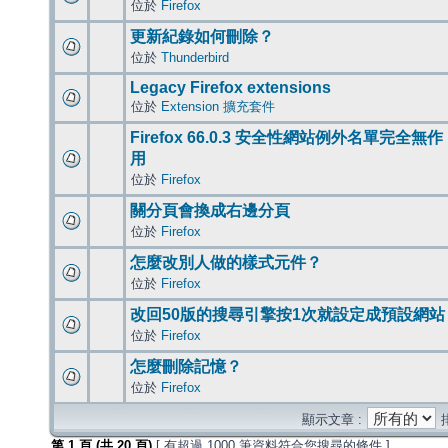
位於
Firefox
更新紀錄如何刪除？
位於
Thunderbird
Legacy Firefox extensions
位於
Extension 擴充套件
Firefox 66.0.3 安全性網站例外名單完全無作
用
位於
Firefox
關分頁會換成右邊分頁
位於
Firefox
怎麼改別人做的樣式元件？
位於
Firefox
改回50版的搜尋引擎按1次就設定成預設網站
位於
Firefox
怎麼刪除記憶？
位於
Firefox
顯示文章 :
第
1
頁 (共
20
頁)
[ 有超過 1000 筆資料符合您搜尋的條件 ]