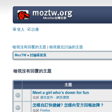
=
登入
註冊
檢視沒有回覆的主題
|
檢視最近討論的主題
MozTW
»
討論區首頁
檢視沒有回覆的主題
主題
Meet a girl who's down for fun
位於
擴充套件 - 網頁瀏覽
怎樣自訂快捷鍵? 怎樣向官方回報故障？
位於
Firefox