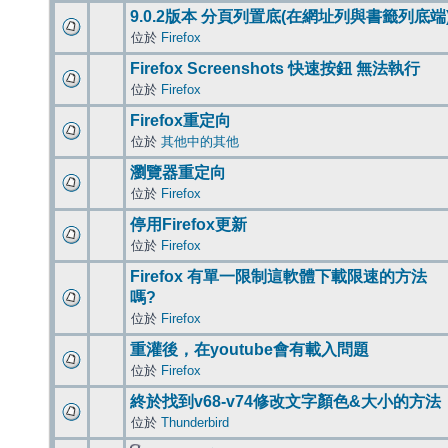
9.0.2版本 分頁列置底(在網址列與書籤列底端
位於
Firefox
Firefox Screenshots 快速按鈕 無法執行
位於
Firefox
Firefox重定向
位於
其他中的其他
瀏覽器重定向
位於
Firefox
停用Firefox更新
位於
Firefox
Firefox 有單一限制這軟體下載限速的方法
嗎?
位於
Firefox
重灌後，在youtube會有載入問題
位於
Firefox
終於找到v68-v74修改文字顏色&大小的方法
位於
Thunderbird