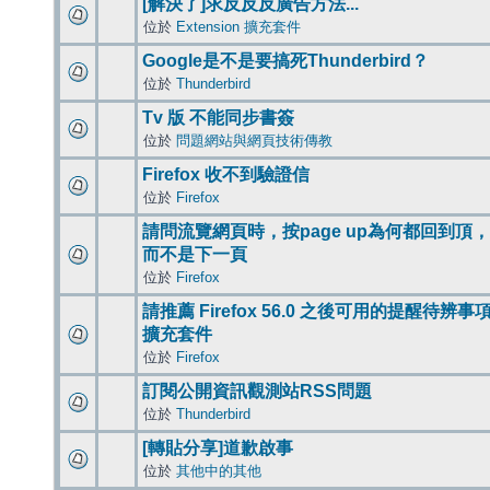
[解決了]求反反反廣告方法...
位於
Extension 擴充套件
Google是不是要搞死Thunderbird？
位於
Thunderbird
Tv 版 不能同步書簽
位於
問題網站與網頁技術傳教
Firefox 收不到驗證信
位於
Firefox
請問流覽網頁時，按page up為何都回到頂，
而不是下一頁
位於
Firefox
請推薦 Firefox 56.0 之後可用的提醒待辨事
擴充套件
位於
Firefox
訂閱公開資訊觀測站RSS問題
位於
Thunderbird
[轉貼分享]道歉啟事
位於
其他中的其他