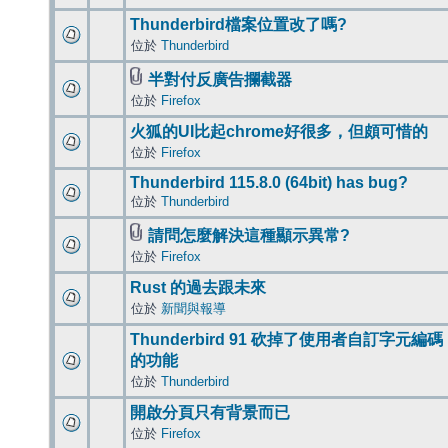
Thunderbird檔案位置改了嗎?
位於
Thunderbird
半對付反廣告攔截器
位於
Firefox
火狐的UI比起chrome好很多，但頗可惜的
位於
Firefox
Thunderbird 115.8.0 (64bit) has bug?
位於
Thunderbird
請問怎麼解決這種顯示異常?
位於
Firefox
Rust 的過去跟未來
位於
新聞與報導
Thunderbird 91 砍掉了使用者自訂字元編碼
的功能
位於
Thunderbird
開啟分頁只有背景而已
位於
Firefox