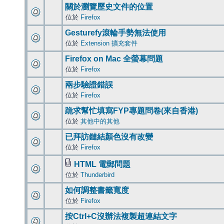
關於瀏覽歷史文件的位置
位於
Firefox
Gesturefy滾輪手勢無法使用
位於
Extension 擴充套件
Firefox on Mac 全螢幕問題
位於
Firefox
兩步驗證錯誤
位於
Firefox
跪求幫忙填寫FYP專題問卷(來自香港)
位於
其他中的其他
已拜訪鏈結顏色沒有改變
位於
Firefox
HTML 電郵問題
位於
Thunderbird
如何調整書籤寬度
位於
Firefox
按Ctrl+C沒辦法複製超連結文字