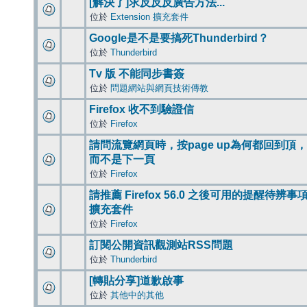
[解決了]求反反反廣告方法...
位於
Extension 擴充套件
Google是不是要搞死Thunderbird？
位於
Thunderbird
Tv 版 不能同步書簽
位於
問題網站與網頁技術傳教
Firefox 收不到驗證信
位於
Firefox
請問流覽網頁時，按page up為何都回到頂，
而不是下一頁
位於
Firefox
請推薦 Firefox 56.0 之後可用的提醒待辨事
擴充套件
位於
Firefox
訂閱公開資訊觀測站RSS問題
位於
Thunderbird
[轉貼分享]道歉啟事
位於
其他中的其他