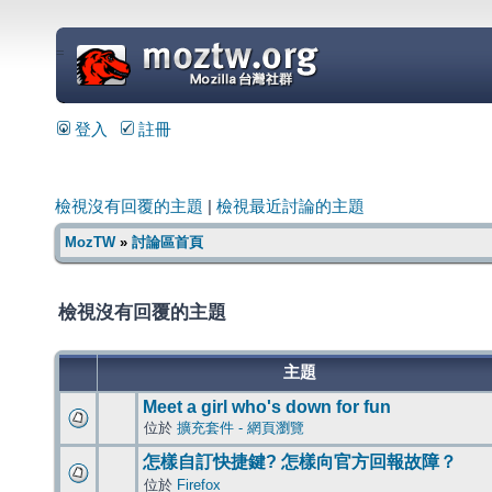
=
登入
註冊
檢視沒有回覆的主題
|
檢視最近討論的主題
MozTW
»
討論區首頁
檢視沒有回覆的主題
主題
Meet a girl who's down for fun
位於
擴充套件 - 網頁瀏覽
怎樣自訂快捷鍵? 怎樣向官方回報故障？
位於
Firefox