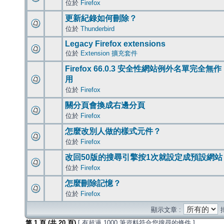
位於
Firefox
更新紀錄如何刪除？
位於
Thunderbird
Legacy Firefox extensions
位於
Extension 擴充套件
Firefox 66.0.3 安全性網站例外名單完全無作
用
位於
Firefox
關分頁會換成右邊分頁
位於
Firefox
怎麼改別人做的樣式元件？
位於
Firefox
改回50版的搜尋引擎按1次就設定成預設網站
位於
Firefox
怎麼刪除記憶？
位於
Firefox
顯示文章 :
第
1
頁 (共
20
頁)
[ 有超過 1000 筆資料符合您搜尋的條件 ]