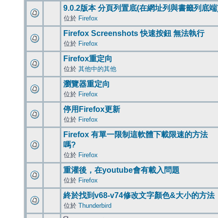
9.0.2版本 分頁列置底(在網址列與書籤列底端
位於
Firefox
Firefox Screenshots 快速按鈕 無法執行
位於
Firefox
Firefox重定向
位於
其他中的其他
瀏覽器重定向
位於
Firefox
停用Firefox更新
位於
Firefox
Firefox 有單一限制這軟體下載限速的方法
嗎?
位於
Firefox
重灌後，在youtube會有載入問題
位於
Firefox
終於找到v68-v74修改文字顏色&大小的方法
位於
Thunderbird