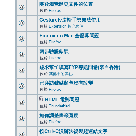
關於瀏覽歷史文件的位置
位於
Firefox
Gesturefy滾輪手勢無法使用
位於
Extension 擴充套件
Firefox on Mac 全螢幕問題
位於
Firefox
兩步驗證錯誤
位於
Firefox
跪求幫忙填寫FYP專題問卷(來自香港)
位於
其他中的其他
已拜訪鏈結顏色沒有改變
位於
Firefox
HTML 電郵問題
位於
Thunderbird
如何調整書籤寬度
位於
Firefox
按Ctrl+C沒辦法複製超連結文字