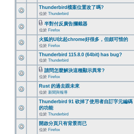
Thunderbird檔案位置改了嗎?
位於
Thunderbird
半對付反廣告攔截器
位於
Firefox
火狐的UI比起chrome好很多，但頗可惜的
位於
Firefox
Thunderbird 115.8.0 (64bit) has bug?
位於
Thunderbird
請問怎麼解決這種顯示異常?
位於
Firefox
Rust 的過去跟未來
位於
新聞與報導
Thunderbird 91 砍掉了使用者自訂字元編碼
的功能
位於
Thunderbird
開啟分頁只有背景而已
位於
Firefox